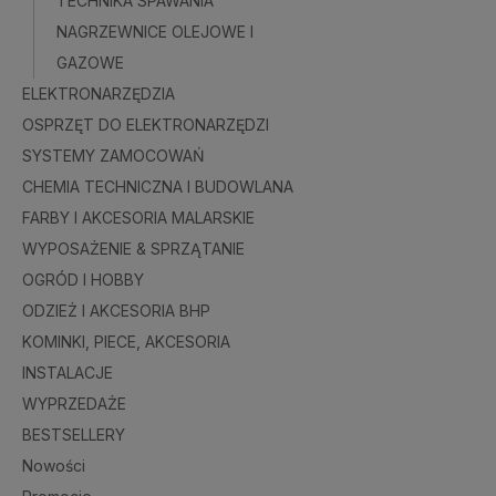
TECHNIKA SPAWANIA
NAGRZEWNICE OLEJOWE I
Do kosz
GAZOWE
ELEKTRONARZĘDZIA
OSPRZĘT DO ELEKTRONARZĘDZI
SYSTEMY ZAMOCOWAŃ
CHEMIA TECHNICZNA I BUDOWLANA
FARBY I AKCESORIA MALARSKIE
WYPOSAŻENIE & SPRZĄTANIE
OGRÓD I HOBBY
ODZIEŻ I AKCESORIA BHP
KOMINKI, PIECE, AKCESORIA
INSTALACJE
WYPRZEDAŻE
BESTSELLERY
Nowości