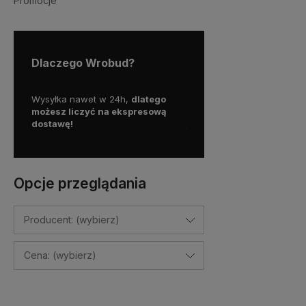
Promocje
Dlaczego Wrobud?
y więc
Wysyłka nawet w 24h,
dlatego
Skorzystaj z darmowej d
a
możesz liczyć na ekspresową
Paczkomatem
dostawę!
już od
100 zł!
Opcje przeglądania
Producent: (wybierz)
Cena: (wybierz)