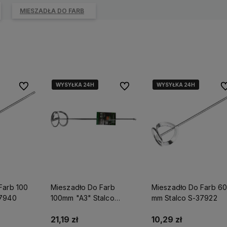
MIESZADŁA DO FARB
WYSYŁKA 24H
WYSYŁKA 24H
WYSYŁKA 24H
WYSYŁKA 24H
Do ulubionych
Do ulubionych
Do
Farb 100
Mieszadło Do Farb
Mieszadło Do Farb 60
37940
100mm "A3" Stalco
mm Stalco S-37922
Perfect S-73804
21,19 zł
10,29 zł