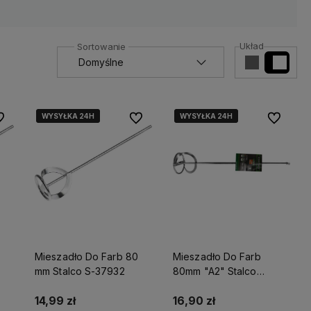
Układ
WYSYŁKA 24H
WYSYŁKA 24H
WYSYŁKA 24H
WYSYŁKA 24H
 ulubionych
Do ulubionych
Do ulubio
Mieszadło Do Farb 80
Mieszadło Do Farb
mm Stalco S-37932
80mm "A2" Stalco
Perfect S-73802
14,99 zł
16,90 zł