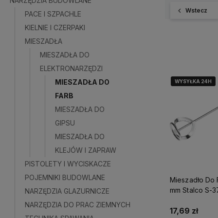
NARZĘDZIA BUDOWLANE
Wstecz
PACE I SZPACHLE
KIELNIE I CZERPAKI
MIESZADŁA
MIESZADŁA DO
ELEKTRONARZĘDZI
MIESZADŁA DO
WYSYŁKA 24H
WYSYŁKA 24H
FARB
MIESZADŁA DO
GIPSU
MIESZADŁA DO
KLEJÓW I ZAPRAW
PISTOLETY I WYCISKACZE
POJEMNIKI BUDOWLANE
Mieszadło Do 
mm Stalco S-
NARZĘDZIA GLAZURNICZE
NARZĘDZIA DO PRAC ZIEMNYCH
17,69 zł