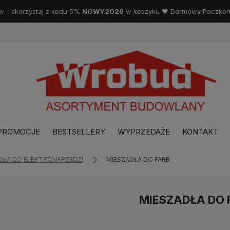
w - skorzystaj z kodu 5%
NOWY2026
w koszyku 🖤 Darmowy Paczkoma
PROMOCJE
BESTSELLERY
WYPRZEDAŻE
KONTAKT
DŁA DO ELEKTRONARZĘDZI
MIESZADŁA DO FARB
MIESZADŁA DO 