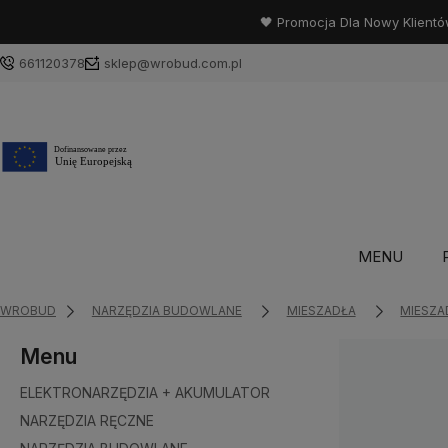
🖤 Promocja Dla Nowy Klientó
661120378
sklep@wrobud.com.pl
MENU
WROBUD
NARZĘDZIA BUDOWLANE
MIESZADŁA
MIESZA
Menu
ELEKTRONARZĘDZIA + AKUMULATOR
NARZĘDZIA RĘCZNE