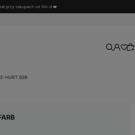
t przy zakupach od 100 zł ❤️
E-HURT B2B
Wybierz coś dla siebie z naszej aktualnej
oferty lub zaloguj się, aby przywrócić dodane
produkty do listy z poprzedniej sesji.
FARB