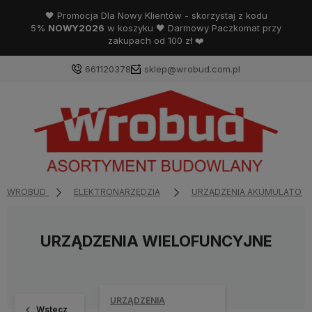
🖤 Promocja Dla Nowy Klientów - skorzystaj z kodu
5%
NOWY2026
w koszyku 🖤 Darmowy Paczkomat przy
zakupach od 100 zł ❤️
661120378
sklep@wrobud.com.pl
WROBUD
ELEKTRONARZĘDZIA
URZĄDZENIA AKUMULATOR
URZĄDZENIA WIELOFUNCYJNE
URZĄDZENIA
Wstecz