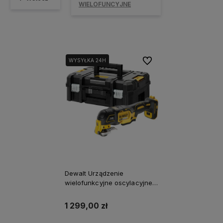
WIELOFUNCYJNE
Do ulubionych
WYSYŁKA 24H
Dewalt Urządzenie
wielofunkcyjne oscylacyjne
XR 18V DCS356NT Body,
kufer TSTAK II
1 299,00 zł