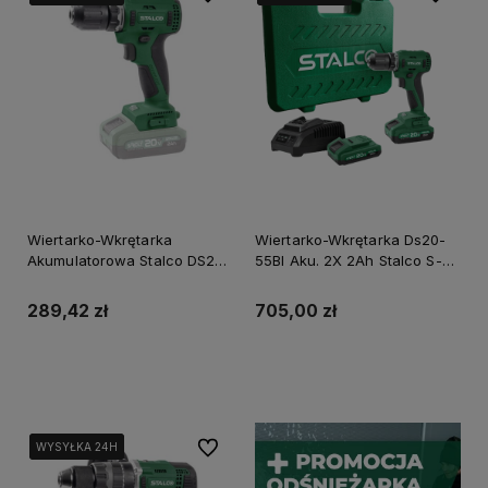
Wiertarko-Wkrętarka
Wiertarko-Wkrętarka Ds20-
Akumulatorowa Stalco DS20-
55Bl Aku. 2X 2Ah Stalco S-
55Bl Body S-97312
97310 3 Lata Gwarancji
289,42 zł
705,00 zł
Do koszyka
Do koszyka
Do ulubionych
WYSYŁKA 24H
WYSYŁKA 24H
WYSYŁKA 24H