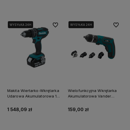
Powiadom o dostępności
Powiadom o dostępności
Do ulubionych
Do ulubi
WYSYŁKA 24H
WYSYŁKA 24H
Makita Wiertarko-Wkrętarka
Wielofunkcyjna Wkrętarka
Udarowa Akumulatorowa 18
Akumulatorowa Vander
V 2 X 3 Ah Dhp482Rfj
Vwa701
1 548,09 zł
159,00 zł
Powiadom o dostępności
Powiadom o dostępności