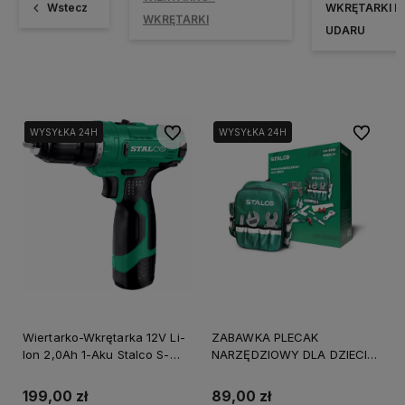
Wstecz
WKRĘTARKI B
WKRĘTARKI
UDARU
Do ulubionych
Do ulubi
WYSYŁKA 24H
WYSYŁKA 24H
WYSYŁKA 24H
WYSYŁKA 24H
Wiertarko-Wkrętarka 12V Li-
ZABAWKA PLECAK
Ion 2,0Ah 1-Aku Stalco S-
NARZĘDZIOWY DLA DZIECI
97108 3 Lata Gwarancji
STALCO GA-8015
199,00 zł
89,00 zł