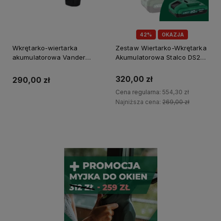
42%
OKAZJA
Wkrętarko-wiertarka
Zestaw Wiertarko-Wkrętarka
akumulatorowa Vander
Akumulatorowa Stalco DS20-
BWA512
55Bl + Akumulator 2Ah
320,00 zł
290,00 zł
Cena regularna:
554,30 zł
Najniższa cena:
269,00 zł
Do koszyka
Do koszyka