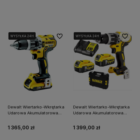
Do koszyka
Do koszyka
Do ulubionych
Do ulubi
WYSYŁKA 24H
WYSYŁKA 24H
WYSYŁKA 24H
WYSYŁKA 24H
Dewalt Wiertarko-Wkrętarka
Dewalt Wiertarko-Wkrętarka
Udarowa Akumulatorowa
Udarowa Akumulatorowa
Bezszczotkowa 18V Xr
Bezszczotkowa 18V Xr 2x5Ah
2X2Ah Dcd796D2
Dcd796P2
1 365,00 zł
1 399,00 zł