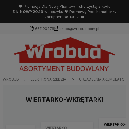
🖤 Promocja Dla Nowy Klientów - skorzystaj z kodu
5%
NOWY2026
w koszyku 🖤 Darmowy Paczkomat przy
zakupach od 100 zł ❤️
661120378
sklep@wrobud.com.pl
WROBUD
ELEKTRONARZĘDZIA
URZĄDZENIA AKUMULATOR
WIERTARKO-WKRĘTARKI
WIERTARKO-
WIERTARKO-