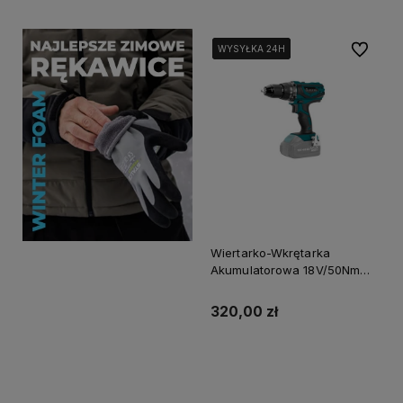
Do ulubi
WYSYŁKA 24H
WYSYŁKA 24H
WYSYŁKA 24H
Wiertarko-Wkrętarka
Akumulatorowa 18V/50Nm
Vander Vwa889
320,00 zł
Powiadom o dostępności