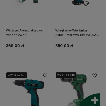
Wkrętak Akumulatorowy
Wkrętarko-Wiertarka
Vander Vwa712
Akumulatorowa 18V 2X1,5Ah
Vander Bwa518
369,00 zł
350,00 zł
Do koszyka
Powiadom o dostępności
Do ulubionych
Do ulubi
WYSYŁKA 24H
WYSYŁKA 24H
WYSYŁKA 24H
WYSYŁKA 24H