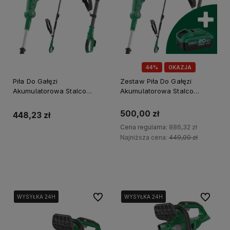
44%
OKAZJA
Piła Do Gałęzi
Zestaw Piła Do Gałęzi
Akumulatorowa Stalco
Akumulatorowa Stalco
PCS20-20 body 20V S-Volt
PCS20-20 + Akumulator 4Ah
S-97710
500,00 zł
448,23 zł
Cena regularna:
886,32 zł
Najniższa cena:
449,00 zł
Do koszyka
Do koszyka
Do ulubionych
Do ulubi
WYSYŁKA 24H
WYSYŁKA 24H
WYSYŁKA 24H
WYSYŁKA 24H
WYSYŁKA 24H