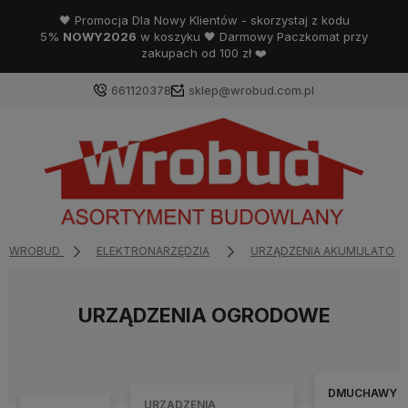
🖤 Promocja Dla Nowy Klientów - skorzystaj z kodu
5%
NOWY2026
w koszyku 🖤 Darmowy Paczkomat przy
zakupach od 100 zł ❤️
661120378
sklep@wrobud.com.pl
WROBUD
ELEKTRONARZĘDZIA
URZĄDZENIA AKUMULATOR
URZĄDZENIA OGRODOWE
DMUCHAWY I
URZĄDZENIA