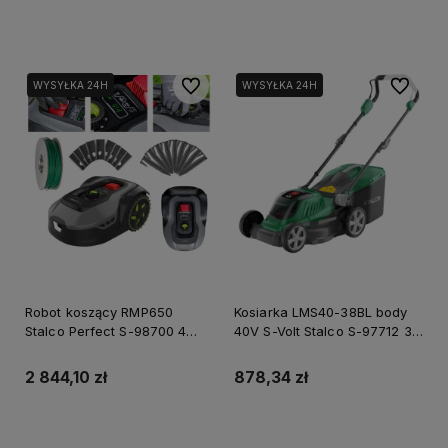
Do koszyka
Do koszyka
Do ulubionych
Do ulubi
WYSYŁKA 24H
WYSYŁKA 24H
Robot koszący RMP650
Kosiarka LMS40-38BL body
Stalco Perfect S-98700 4
40V S-Volt Stalco S-97712 3
Lata Gwarancji
Lata Gwarancji
2 844,10 zł
878,34 zł
Do koszyka
Do koszyka