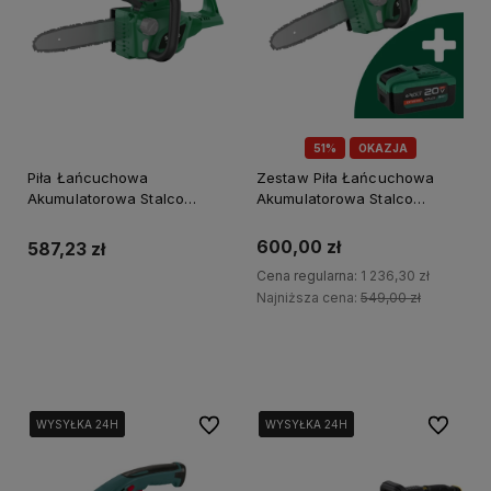
51%
OKAZJA
Piła Łańcuchowa
Zestaw Piła Łańcuchowa
Akumulatorowa Stalco
Akumulatorowa Stalco
CAS20-25BL body 20V S-Volt
CAS20-25BL + Akumulator
S-97714
8Ah
600,00 zł
587,23 zł
Cena regularna:
1 236,30 zł
Najniższa cena:
549,00 zł
Do koszyka
Do koszyka
Do ulubionych
Do ulubi
WYSYŁKA 24H
WYSYŁKA 24H
WYSYŁKA 24H
WYSYŁKA 24H
WYSYŁKA 24H
WYSYŁKA 24H