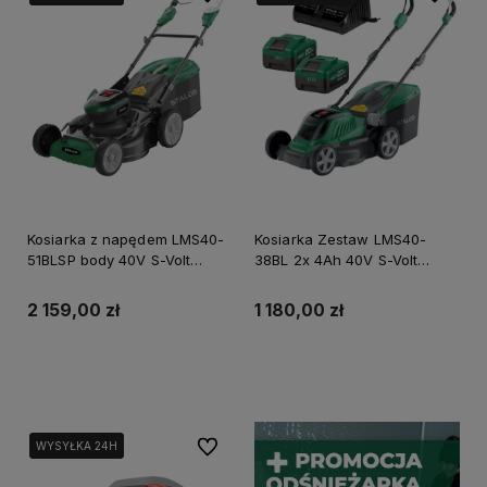
Kosiarka z napędem LMS40-
Kosiarka Zestaw LMS40-
51BLSP body 40V S-Volt
38BL 2x 4Ah 40V S-Volt
Stalco S-97718 3 Lata
Stalco S-97713 3 Lata
Gwarancji
Gwarancji
2 159,00 zł
1 180,00 zł
Do koszyka
Powiadom o dostępności
Do ulubionych
WYSYŁKA 24H
WYSYŁKA 24H