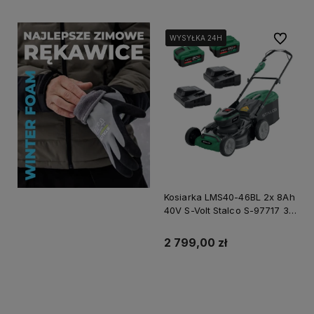
Do ulubi
WYSYŁKA 24H
WYSYŁKA 24H
WYSYŁKA 24H
Kosiarka LMS40-46BL 2x 8Ah
40V S-Volt Stalco S-97717 3
Lata Gwarancji
2 799,00 zł
Powiadom o dostępności