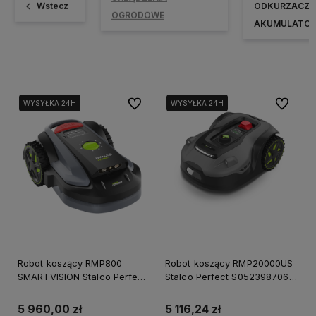
Wstecz
ODKURZACZE 
OGRODOWE
AKUMULATO
Do ulubionych
Do ulubi
WYSYŁKA 24H
WYSYŁKA 24H
Robot koszący RMP800
Robot koszący RMP20000US
SMARTVISION Stalco Perfect
Stalco Perfect S052398706 4
S052398708 4 Lata
Lata Gwarancji
Gwarancji
5 960,00 zł
5 116,24 zł