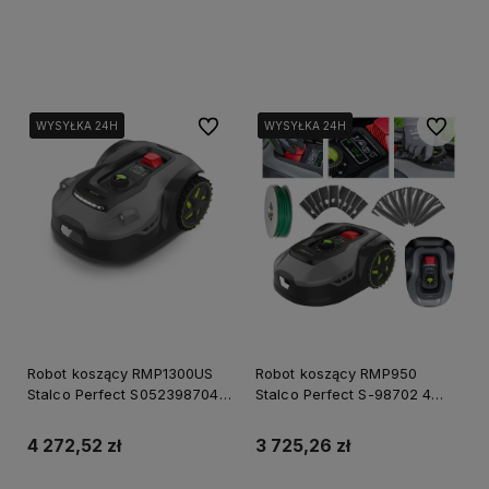
Do koszyka
Do koszyka
Do ulubionych
Do ulubi
WYSYŁKA 24H
WYSYŁKA 24H
WYSYŁKA 24H
WYSYŁKA 24H
WYSYŁKA 24H
Robot koszący RMP1300US
Robot koszący RMP950
Stalco Perfect S052398704 4
Stalco Perfect S-98702 4
Lata Gwarancji
Lata Gwarancji
4 272,52 zł
3 725,26 zł