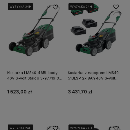
Do ulubionych
Do ulubi
WYSYŁKA 24H
WYSYŁKA 24H
WYSYŁKA 24H
WYSYŁKA 24H
WYSYŁKA 24H
WYSYŁKA 24H
Kosiarka LMS40-46BL body
Kosiarka z napędem LMS40-
40V S-Volt Stalco S-97716 3
51BLSP 2x 8Ah 40V S-Volt
Lata Gwarancji
Stalco S-97719 3 Lata
Gwarancji
1 523,00 zł
3 431,70 zł
Do koszyka
Powiadom o dostępności
Do ulubionych
Do ulubi
WYSYŁKA 24H
WYSYŁKA 24H
WYSYŁKA 24H
WYSYŁKA 24H
WYSYŁKA 24H
WYSYŁKA 24H