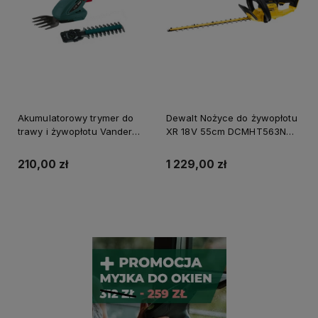
Akumulatorowy trymer do
Dewalt Nożyce do żywopłotu
trawy i żywopłotu Vander
XR 18V 55cm DCMHT563N
VNA801
Body
210,00 zł
1 229,00 zł
Powiadom o dostępności
Powiadom o dostępności