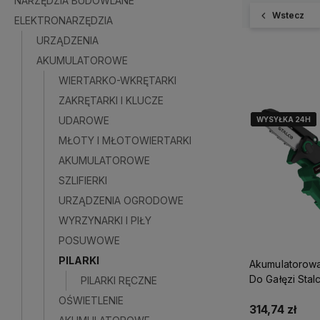
NARZĘDZIA BUDOWLANE
Wstecz
ELEKTRONARZĘDZIA
URZĄDZENIA
AKUMULATOROWE
WIERTARKO-WKRĘTARKI
ZAKRĘTARKI I KLUCZE
UDAROWE
WYSYŁKA 24H
WYSYŁKA 24H
WYSYŁKA 24H
MŁOTY I MŁOTOWIERTARKI
AKUMULATOROWE
SZLIFIERKI
URZĄDZENIA OGRODOWE
WYRZYNARKI I PIŁY
POSUWOWE
PILARKI
Akumulatorowa
Do Gałęzi Sta
PILARKI RĘCZNE
13 S-Volt S05
OŚWIETLENIE
314,74 zł