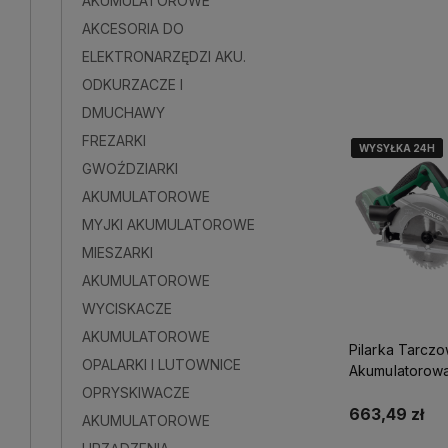
AKUMULATOROWE
AKCESORIA DO
Do kosz
ELEKTRONARZĘDZI AKU.
ODKURZACZE I
DMUCHAWY
FREZARKI
WYSYŁKA 24H
WYSYŁKA 24H
WYSYŁKA 24H
GWOŹDZIARKI
AKUMULATOROWE
MYJKI AKUMULATOROWE
MIESZARKI
AKUMULATOROWE
WYCISKACZE
AKUMULATOROWE
Pilarka Tarcz
OPALARKI I LUTOWNICE
Akumulatorowa
CSS20-165BL 
OPRYSKIWACZE
97337
663,49 zł
AKUMULATOROWE