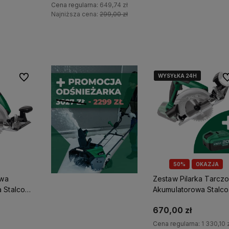
Akumulator 2Ah
Cena regularna:
649,74 zł
Najniższa cena:
299,00 zł
yka
Powiadom o dostępnoś
Do koszyka
WYSYŁKA 24H
WYSYŁKA 24H
WYSYŁKA 24H
Do ulubionych
Do
50%
OKAZJA
owa
Zestaw Pilarka Tarcz
 Stalco
Akumulatorowa Stalco
Body S-
CSS20-165BL +
670,00 zł
Akumulator 4Ah
Cena regularna:
1 330,10 