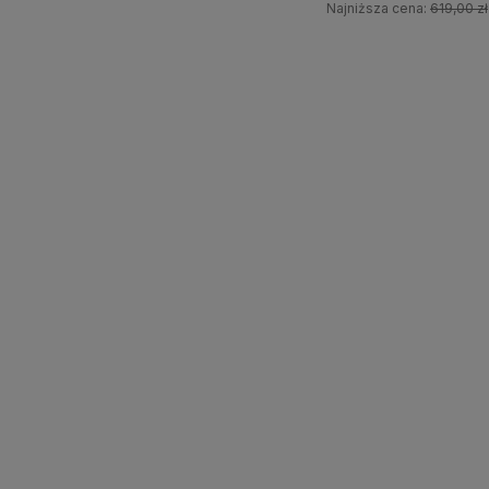
Najniższa cena:
619,00 zł
yka
Do koszyka