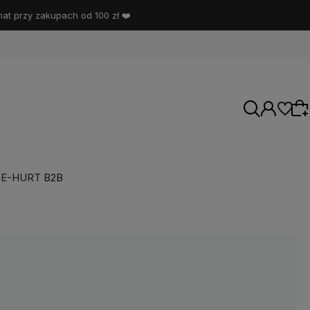
t przy zakupach od 100 zł ❤️
E-HURT B2B
Wybierz coś dla siebie z naszej aktualnej
oferty lub zaloguj się, aby przywrócić dodane
produkty do listy z poprzedniej sesji.