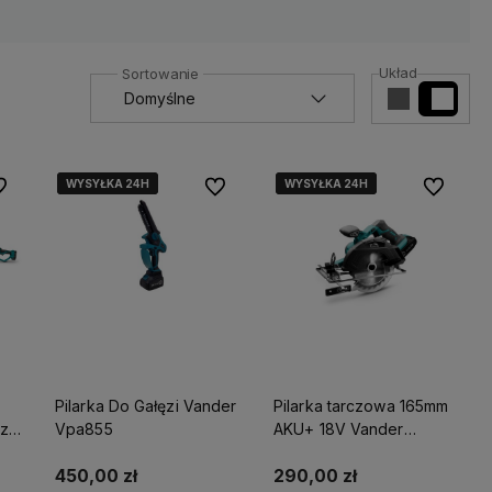
Układ
WYSYŁKA 24H
WYSYŁKA 24H
WYSYŁKA 24H
WYSYŁKA 24H
WYSYŁKA 24H
WYSYŁKA 24H
 ulubionych
Do ulubionych
Do ulubio
Pilarka Do Gałęzi Vander
Pilarka tarczowa 165mm
zi
Vpa855
AKU+ 18V Vander
VPT817
450,00 zł
290,00 zł