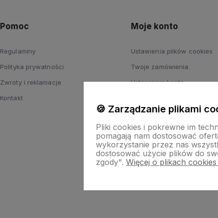
Pomoc
Moje konto
Regulaminy
Ustawienia plików cookies
Polityka prywatności
Twoje zamówienia
Zwroty i reklamacje
Ustawienia konta
Kontakt
Przechowalnia
🍪 Zarządzanie plikami co
Pliki cookies i pokrewne im tech
pomagają nam dostosować ofert
wykorzystanie przez nas wszystki
dostosować użycie plików do swo
zgody".
Więcej o plikach cookies
Skle