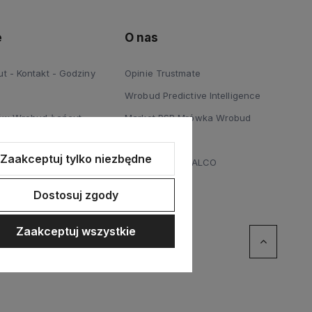
e
O nas
 - Kontakt - Godziny
Opinie Trustmate
Wrobud Predictive Intelligence
ów Wrobud Łańcut
Market PSB Mrówka Wrobud
 Podłóg Wrobud Łańcut
Blog
Zaakceptuj tylko niezbędne
a sprzętów budowlanych i
Dystrybucja STALCO
Dostosuj zgody
Zaakceptuj wszystkie
erce