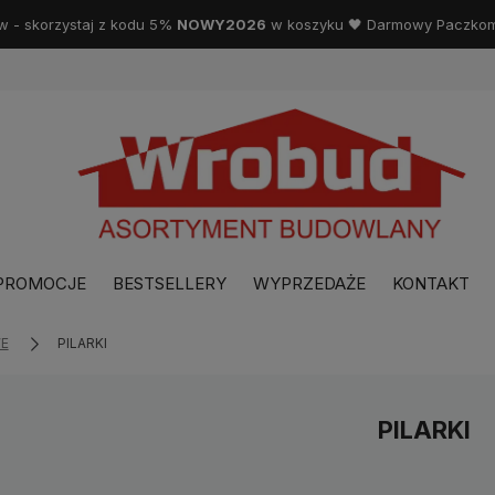
w - skorzystaj z kodu 5%
NOWY2026
w koszyku 🖤 Darmowy Paczkoma
PROMOCJE
BESTSELLERY
WYPRZEDAŻE
KONTAKT
E
PILARKI
PILARKI