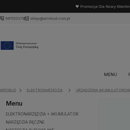
🖤 Promocja Dla Nowy Klientó
661120378
sklep@wrobud.com.pl
MENU
WROBUD
ELEKTRONARZĘDZIA
URZĄDZENIA AKUMULATOROW
Menu
ELEKTRONARZĘDZIA + AKUMULATOR
NARZĘDZIA RĘCZNE