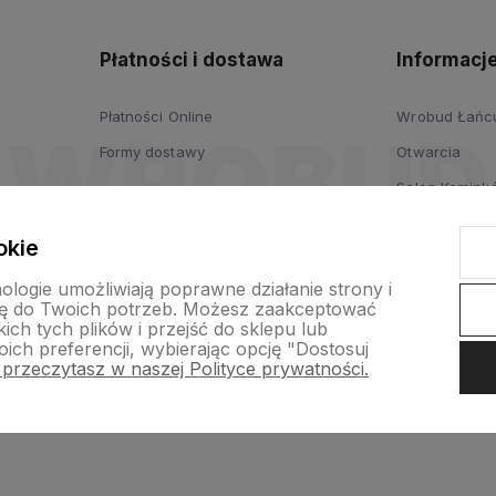
Płatności i dostawa
Informacj
Płatności Online
Wrobud Łańcut
Formy dostawy
Otwarcia
Salon Komink
Salon Drzwi i
okie
Wypożyczalni
nologie umożliwiają poprawne działanie strony i
ogrodniczych
ę do Twoich potrzeb. Możesz zaakceptować
ch tych plików i przejść do sklepu lub
Platforma B2B
ich preferencji, wybierając opcję "Dostosuj
 przeczytasz w naszej Polityce prywatności.
p internetowy Shoper.pl
Szablon Shoper Modern 3.0™
od GrowComm