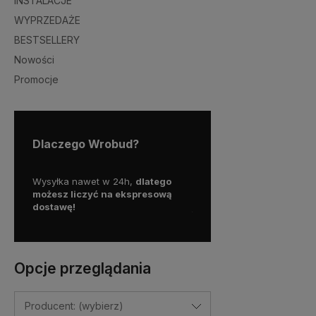
INSTALACJE
WYPRZEDAŻE
BESTSELLERY
Nowości
Promocje
Dlaczego Wrobud?
y więc
Wysyłka nawet w 24h,
dlatego
Skorzystaj z darmowej d
a
możesz liczyć na ekspresową
Paczkomatem
dostawę!
już od
100 zł!
Opcje przeglądania
Producent: (wybierz)