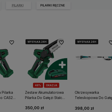
PILARKI
PILARKI RĘCZNE
WYSYŁKA 24H
WYSYŁKA 24H
WYSYŁKA 24H
WYSYŁKA 24H
WYSYŁKA 24H
WYSYŁKA 24H
Do ulubionych
Do ulubionych
Do
46%
OKAZJA
 Pilarka
Zestaw Akumulatorowa
Okrzesywarka
lco CAS20-
Pilarka Do Gałęzi Stalco
Teleskopowa Do Gałę
2397725
CAS20-13 S-Volt
Vander Vog877
350,00 zł
S052397725 +
398,00 zł