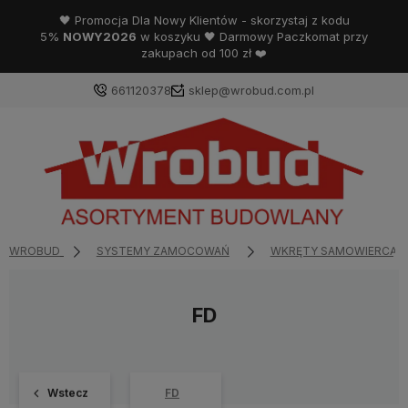
🖤 Promocja Dla Nowy Klientów - skorzystaj z kodu
5%
NOWY2026
w koszyku 🖤 Darmowy Paczkomat przy
zakupach od 100 zł ❤️
661120378
sklep@wrobud.com.pl
WROBUD
SYSTEMY ZAMOCOWAŃ
WKRĘTY SAMOWIERCĄC
FD
Wstecz
FD