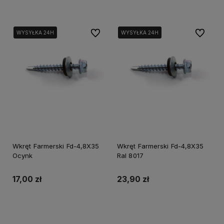
Do ulubionych
Do ulubi
WYSYŁKA 24H
WYSYŁKA 24H
WYSYŁKA 24H
WYSYŁKA 24H
Wkręt Farmerski Fd-4,8X35
Wkręt Farmerski Fd-4,8X35
Ocynk
Ral 8017
17,00 zł
23,90 zł
Do koszyka
Do koszyka