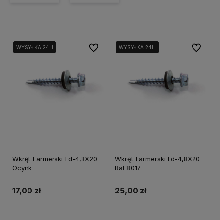
Do ulubionych
Do ulubi
WYSYŁKA 24H
WYSYŁKA 24H
WYSYŁKA 24H
WYSYŁKA 24H
Wkręt Farmerski Fd-4,8X20
Wkręt Farmerski Fd-4,8X20
Ocynk
Ral 8017
17,00 zł
25,00 zł
Do koszyka
Do koszyka