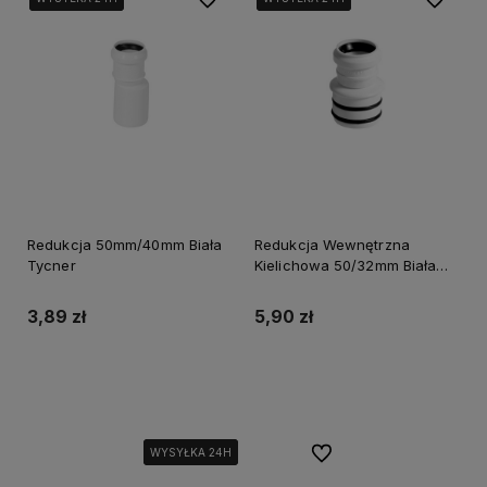
Redukcja 50mm/40mm Biała
Redukcja Wewnętrzna
Tycner
Kielichowa 50/32mm Biała
Tycner
3,89 zł
5,90 zł
Do koszyka
Do koszyka
Do ulubionych
WYSYŁKA 24H
WYSYŁKA 24H
WYSYŁKA 24H