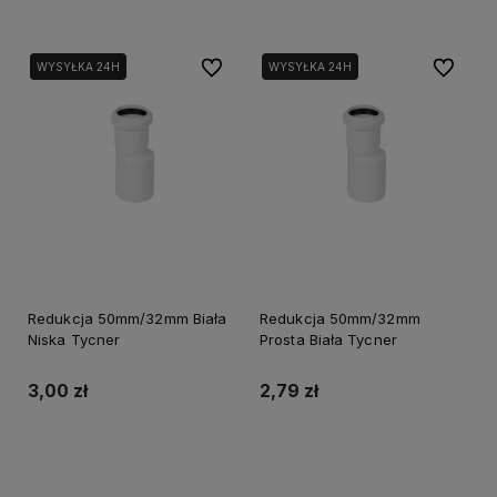
Do ulubionych
Do ulubi
WYSYŁKA 24H
WYSYŁKA 24H
Redukcja 50mm/32mm Biała
Redukcja 50mm/32mm
Niska Tycner
Prosta Biała Tycner
3,00 zł
2,79 zł
Do koszyka
Do koszyka