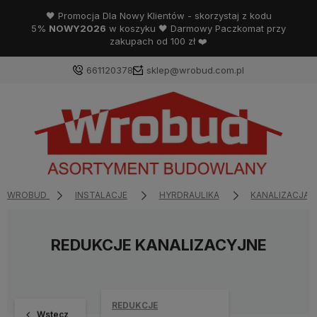
🖤 Promocja Dla Nowy Klientów - skorzystaj z kodu
5%
NOWY2026
w koszyku 🖤 Darmowy Paczkomat przy
zakupach od 100 zł ❤️
661120378
sklep@wrobud.com.pl
WROBUD
INSTALACJE
HYRDRAULIKA
KANALIZACJA 
REDUKCJE KANALIZACYJNE
REDUKCJE
Wstecz