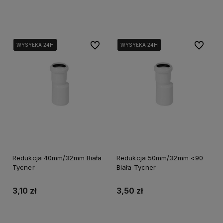
Do koszyka
Do koszyka
Do ulubionych
Do ulubi
WYSYŁKA 24H
WYSYŁKA 24H
WYSYŁKA 24H
WYSYŁKA 24H
WYSYŁKA 24H
WYSYŁKA 24H
Redukcja 40mm/32mm Biała
Redukcja 50mm/32mm <90
Tycner
Biała Tycner
3,10 zł
3,50 zł
Do koszyka
Do koszyka