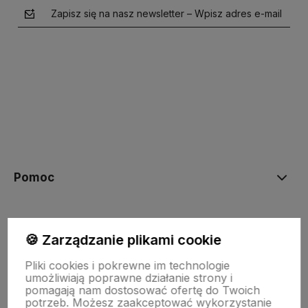
Zapisz się na nasz newsletter – Wpisz adres e-mail
polityce prywatności
Pomoc
Moje konto
🍪 Zarządzanie plikami cookie
Pliki cookies i pokrewne im technologie
Płatności i dostawa
umożliwiają poprawne działanie strony i
pomagają nam dostosować ofertę do Twoich
potrzeb. Możesz zaakceptować wykorzystanie