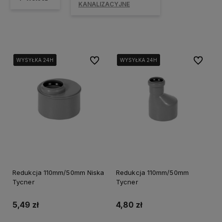
KANALIZACYJNE
Do ulubionych
Do ulubi
WYSYŁKA 24H
WYSYŁKA 24H
WYSYŁKA 24H
WYSYŁKA 24H
WYSYŁKA 24H
WYSYŁKA 24H
Redukcja 110mm/50mm Niska
Redukcja 110mm/50mm
Tycner
Tycner
5,49 zł
4,80 zł