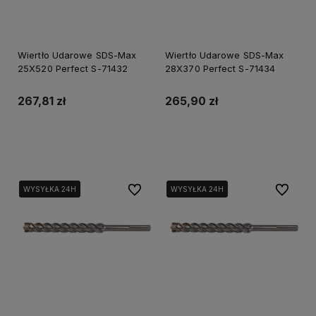
Wiertło Udarowe SDS-Max
Wiertło Udarowe SDS-Max
25X520 Perfect S-71432
28X370 Perfect S-71434
267,81 zł
265,90 zł
Do koszyka
Do koszyka
Do ulubionych
Do ulubi
WYSYŁKA 24H
WYSYŁKA 24H
WYSYŁKA 24H
WYSYŁKA 24H