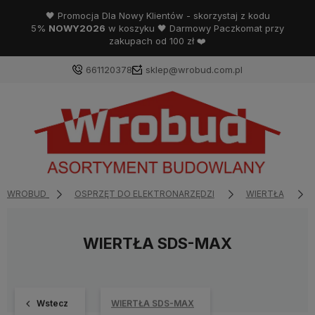
🖤 Promocja Dla Nowy Klientów - skorzystaj z kodu
5%
NOWY2026
w koszyku 🖤 Darmowy Paczkomat przy
zakupach od 100 zł ❤️
661120378
sklep@wrobud.com.pl
WROBUD
OSPRZĘT DO ELEKTRONARZĘDZI
WIERTŁA
WIERTŁA SDS-MAX
Wstecz
WIERTŁA SDS-MAX