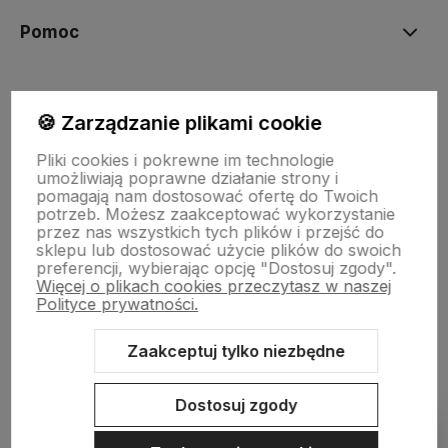
Pomoc
Moje konto
🍪 Zarządzanie plikami cookie
Pliki cookies i pokrewne im technologie
Płatności i dostawa
umożliwiają poprawne działanie strony i
pomagają nam dostosować ofertę do Twoich
potrzeb. Możesz zaakceptować wykorzystanie
przez nas wszystkich tych plików i przejść do
Informacje
sklepu lub dostosować użycie plików do swoich
preferencji, wybierając opcję "Dostosuj zgody".
Więcej o plikach cookies przeczytasz w naszej
O nas
Polityce prywatności.
Zaakceptuj tylko niezbędne
Sklep internetowy Shoper.pl
Szablon Shoper Modern 3.0™
od
Dostosuj zgody
GrowCommerce
Pokaż filtry