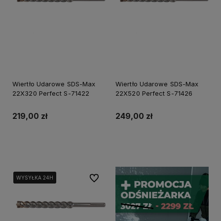
Wiertło Udarowe SDS-Max
Wiertło Udarowe SDS-Max
22X320 Perfect S-71422
22X520 Perfect S-71426
219,00 zł
249,00 zł
Do koszyka
Do koszyka
Do ulubionych
WYSYŁKA 24H
WYSYŁKA 24H
WYSYŁKA 24H