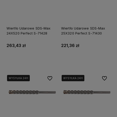
Wiertło Udarowe SDS-Max
Wiertło Udarowe SDS-Max
24X520 Perfect S-71428
25X320 Perfect S-71430
263,43 zł
221,36 zł
Do koszyka
Do koszyka
Do ulubionych
Do ulubi
WYSYŁKA 24H
WYSYŁKA 24H
WYSYŁKA 24H
WYSYŁKA 24H