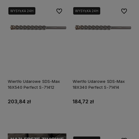
Do ulubionych
Do ulubi
WYSYŁKA 24H
WYSYŁKA 24H
Wiertło Udarowe SDS-Max
Wiertło Udarowe SDS-Max
16X540 Perfect S-71412
18X340 Perfect S-71414
203,84 zł
184,72 zł
Do koszyka
Do koszyka