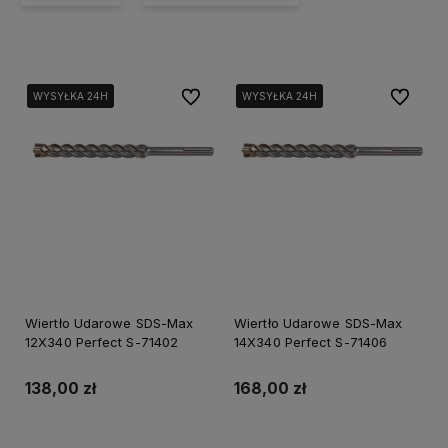
Do ulubionych
Do ulubi
WYSYŁKA 24H
WYSYŁKA 24H
WYSYŁKA 24H
WYSYŁKA 24H
WYSYŁKA 24H
WYSYŁKA 24H
Wiertło Udarowe SDS-Max
Wiertło Udarowe SDS-Max
12X340 Perfect S-71402
14X340 Perfect S-71406
138,00 zł
168,00 zł
Do koszyka
Do koszyka