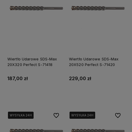
Wiertło Udarowe SDS-Max
Wiertło Udarowe SDS-Max
20X320 Perfect S-71418
20X520 Perfect S-71420
187,00 zł
229,00 zł
Do koszyka
Do koszyka
Do ulubionych
Do ulubi
WYSYŁKA 24H
WYSYŁKA 24H
WYSYŁKA 24H
WYSYŁKA 24H
WYSYŁKA 24H
WYSYŁKA 24H