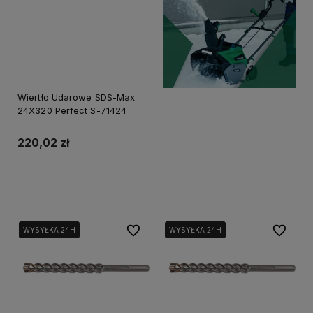
Wiertło Udarowe SDS-Max
24X320 Perfect S-71424
220,02 zł
Do koszyka
Do ulubionych
Do ulubi
WYSYŁKA 24H
WYSYŁKA 24H
WYSYŁKA 24H
WYSYŁKA 24H