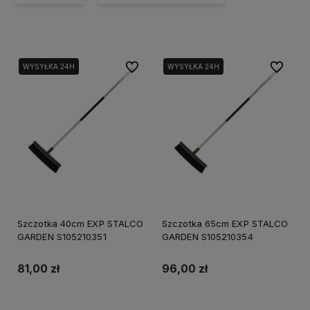
Do ulubionych
Do ulubi
WYSYŁKA 24H
WYSYŁKA 24H
Szczotka 40cm EXP STALCO
Szczotka 65cm EXP STALCO
GARDEN S105210351
GARDEN S105210354
81,00 zł
96,00 zł
Do koszyka
Do koszyka