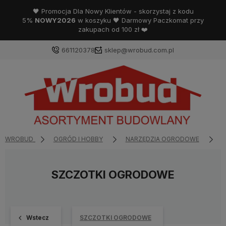
🖤 Promocja Dla Nowy Klientów - skorzystaj z kodu
5%
NOWY2026
w koszyku 🖤 Darmowy Paczkomat przy
zakupach od 100 zł ❤️
661120378
sklep@wrobud.com.pl
WROBUD
OGRÓD I HOBBY
NARZĘDZIA OGRODOWE
N
SZCZOTKI OGRODOWE
Wstecz
SZCZOTKI OGRODOWE