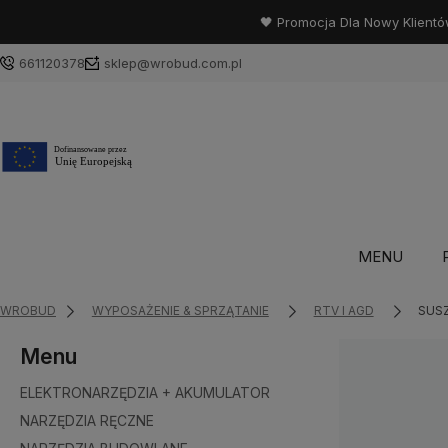
🖤 Promocja Dla Nowy Klientó
661120378
sklep@wrobud.com.pl
MENU
WROBUD
WYPOSAŻENIE & SPRZĄTANIE
RTV I AGD
SUS
Menu
ELEKTRONARZĘDZIA + AKUMULATOR
NARZĘDZIA RĘCZNE