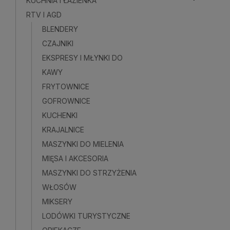
KUCHNIA I ŁAZIENKA
RTV I AGD
Do kosz
BLENDERY
CZAJNIKI
EKSPRESY I MŁYNKI DO
KAWY
FRYTOWNICE
GOFROWNICE
KUCHENKI
KRAJALNICE
MASZYNKI DO MIELENIA
MIĘSA I AKCESORIA
MASZYNKI DO STRZYŻENIA
WŁOSÓW
MIKSERY
LODÓWKI TURYSTYCZNE