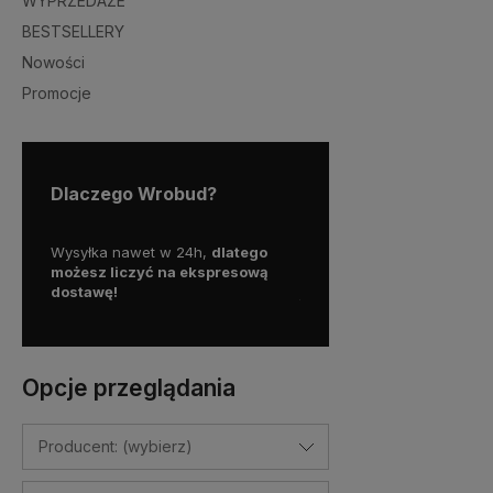
WYPRZEDAŻE
BESTSELLERY
Nowości
Promocje
Dlaczego Wrobud?
y więc
Wysyłka nawet w 24h,
dlatego
Skorzystaj z darmowej d
a
możesz liczyć na ekspresową
Paczkomatem
dostawę!
już od
100 zł!
Opcje przeglądania
Producent: (wybierz)