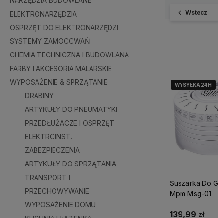
NARZĘDZIA BUDOWLANE
Wstecz
ELEKTRONARZĘDZIA
OSPRZĘT DO ELEKTRONARZĘDZI
SYSTEMY ZAMOCOWAŃ
CHEMIA TECHNICZNA I BUDOWLANA
FARBY I AKCESORIA MALARSKIE
WYPOSAŻENIE & SPRZĄTANIE
WYSYŁKA 24H
WYSYŁKA 24H
DRABINY
ARTYKUŁY DO PNEUMATYKI
PRZEDŁUŻACZE I OSPRZĘT
ELEKTROINST.
ZABEZPIECZENIA
ARTYKUŁY DO SPRZĄTANIA
TRANSPORT I
Suszarka Do 
PRZECHOWYWANIE
Mpm Msg-01
WYPOSAŻENIE DOMU
139,99 zł