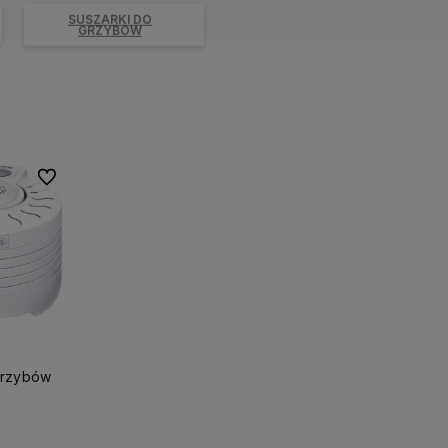
SUSZARKI DO
GRZYBÓW
Do ulubionych
Grzybów