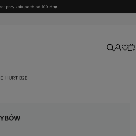
t przy zakupach od 100 zł ❤️
E-HURT B2B
Wybierz coś dla siebie z naszej aktualnej
oferty lub zaloguj się, aby przywrócić dodane
produkty do listy z poprzedniej sesji.
ZYBÓW