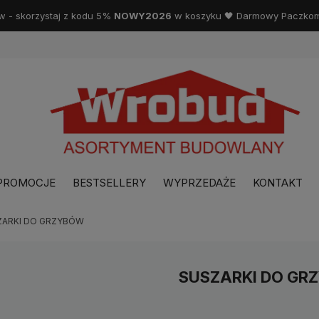
w - skorzystaj z kodu 5%
NOWY2026
w koszyku 🖤 Darmowy Paczkoma
PROMOCJE
BESTSELLERY
WYPRZEDAŻE
KONTAKT
ZARKI DO GRZYBÓW
SUSZARKI DO GR