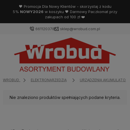
🖤 Promocja Dla Nowy Klientów - skorzystaj z kodu
5%
NOWY2026
w koszyku 🖤 Darmowy Paczkomat przy
zakupach od 100 zł ❤️
661120378
sklep@wrobud.com.pl
WROBUD
ELEKTRONARZĘDZIA
URZĄDZENIA AKUMULATOR
Nie znaleziono produktów spełniających podane kryteria.