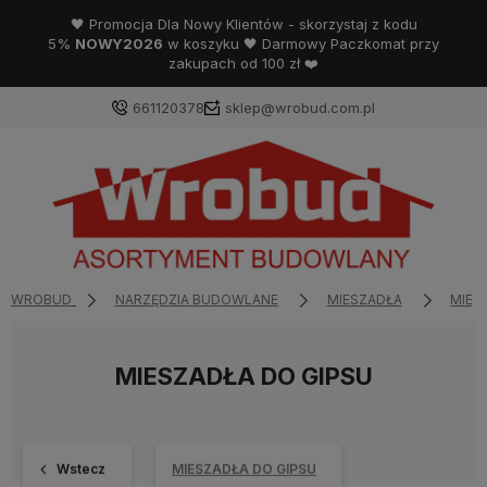
🖤 Promocja Dla Nowy Klientów - skorzystaj z kodu
5%
NOWY2026
w koszyku 🖤 Darmowy Paczkomat przy
zakupach od 100 zł ❤️
661120378
sklep@wrobud.com.pl
WROBUD
NARZĘDZIA BUDOWLANE
MIESZADŁA
MIES
MIESZADŁA DO GIPSU
Wstecz
MIESZADŁA DO GIPSU