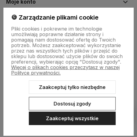
Moje konto
🍪 Zarządzanie plikami cookie
Płatności i dostawa
Pliki cookies i pokrewne im technologie
umożliwiają poprawne działanie strony i
pomagają nam dostosować ofertę do Twoich
Informacje
potrzeb. Możesz zaakceptować wykorzystanie
przez nas wszystkich tych plików i przejść do
sklepu lub dostosować użycie plików do swoich
preferencji, wybierając opcję "Dostosuj zgody".
O nas
Więcej o plikach cookies przeczytasz w naszej
Polityce prywatności.
Zaakceptuj tylko niezbędne
Sklep internetowy Shoper.pl
Szablon Shoper Modern 3.0™
od
GrowCommerce
Dostosuj zgody
Pokaż filtry
Zaakceptuj wszystkie