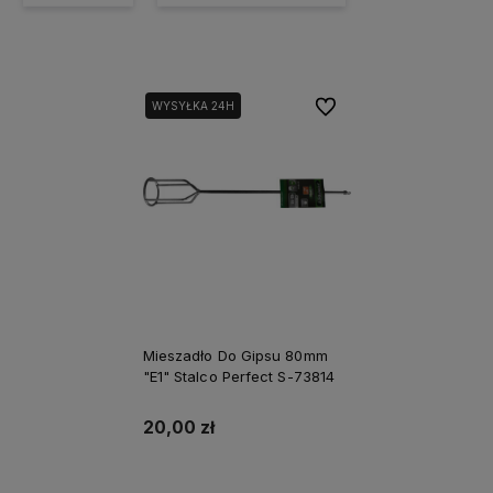
Do ulubionych
WYSYŁKA 24H
Mieszadło Do Gipsu 80mm
"E1" Stalco Perfect S-73814
20,00 zł
Do koszyka