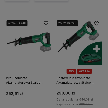
Do ulubionych
Do ulubi
WYSYŁKA 24H
WYSYŁKA 24H
55%
OKAZJA
Piła Szablasta
Zestaw Piła Szablasta
Akumulatorowa Stalco
Akumulatorowa Stalco
RSS20-115CS body 20V S-
RSS20-115CS + Akumulator
Volt S-97359
4Ah
290,00 zł
252,91 zł
Cena regularna:
646,08 zł
Najniższa cena:
239,00 zł
Do koszyka