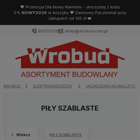
🖤 Promocja Dla Nowy Klientów - skorzystaj z kodu
5%
NOWY2026
w koszyku 🖤 Darmowy Paczkomat przy
zakupach od 100 zł ❤️
661120378
sklep@wrobud.com.pl
WROBUD
ELEKTRONARZĘDZIA
URZĄDZENIA AKUMULATOR
PIŁY SZABLASTE
Wstecz
PIŁY SZABLASTE