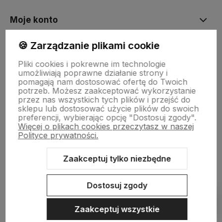
Moje konto
🍪 Zarządzanie plikami cookie
Płatności i dostawa
Pliki cookies i pokrewne im technologie
umożliwiają poprawne działanie strony i
pomagają nam dostosować ofertę do Twoich
Informacje
potrzeb. Możesz zaakceptować wykorzystanie
przez nas wszystkich tych plików i przejść do
sklepu lub dostosować użycie plików do swoich
preferencji, wybierając opcję "Dostosuj zgody".
O nas
Więcej o plikach cookies przeczytasz w naszej
Polityce prywatności.
Zaakceptuj tylko niezbędne
Sklep internetowy Shoper.pl
Szablon Shoper Modern 3.0™
od
GrowCommerce
Dostosuj zgody
Pokaż filtry
Zaakceptuj wszystkie