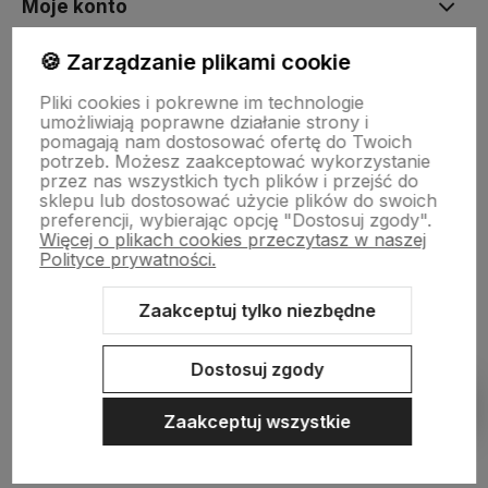
Moje konto
🍪 Zarządzanie plikami cookie
Płatności i dostawa
Pliki cookies i pokrewne im technologie
umożliwiają poprawne działanie strony i
pomagają nam dostosować ofertę do Twoich
Informacje
potrzeb. Możesz zaakceptować wykorzystanie
przez nas wszystkich tych plików i przejść do
sklepu lub dostosować użycie plików do swoich
preferencji, wybierając opcję "Dostosuj zgody".
O nas
Więcej o plikach cookies przeczytasz w naszej
Polityce prywatności.
Zaakceptuj tylko niezbędne
Sklep internetowy Shoper.pl
Szablon Shoper Modern 3.0™
od
GrowCommerce
Dostosuj zgody
Pokaż filtry
Zaakceptuj wszystkie