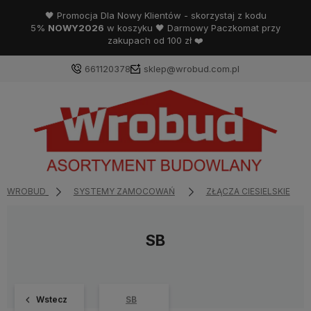
🖤 Promocja Dla Nowy Klientów - skorzystaj z kodu
5%
NOWY2026
w koszyku 🖤 Darmowy Paczkomat przy
zakupach od 100 zł ❤️
661120378
sklep@wrobud.com.pl
WROBUD
SYSTEMY ZAMOCOWAŃ
ZŁĄCZA CIESIELSKIE
SB
Wstecz
SB