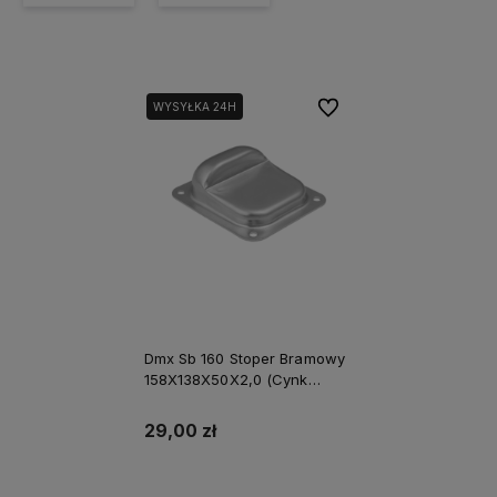
Do ulubionych
WYSYŁKA 24H
Dmx Sb 160 Stoper Bramowy
158X138X50X2,0 (Cynk
Galw.) Domax
29,00 zł
Do koszyka