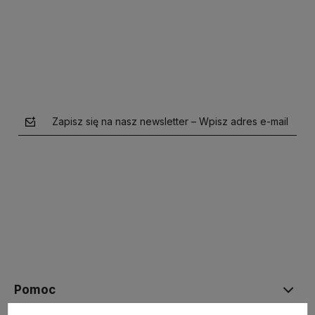
Do koszyka
Do koszyka
Zapisz się na nasz newsletter – Wpisz adres e-mail
polityce prywatności
Pomoc