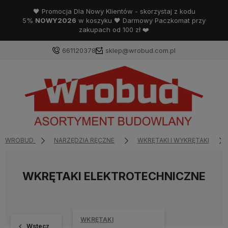
🖤 Promocja Dla Nowy Klientów - skorzystaj z kodu
5%
NOWY2026
w koszyku 🖤 Darmowy Paczkomat przy
zakupach od 100 zł ❤️
661120378
sklep@wrobud.com.pl
WROBUD
NARZĘDZIA RĘCZNE
WKRĘTAKI I WYKRĘTAKI
WKRĘTAKI ELEKTROTECHNICZNE
WKRĘTAKI
Wstecz