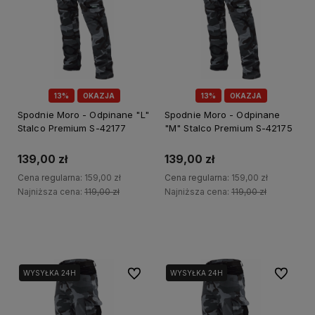
13%
OKAZJA
13%
OKAZJA
Spodnie Moro - Odpinane "L"
Spodnie Moro - Odpinane
Stalco Premium S-42177
"M" Stalco Premium S-42175
139,00 zł
139,00 zł
Cena regularna:
159,00 zł
Cena regularna:
159,00 zł
Najniższa cena:
119,00 zł
Najniższa cena:
119,00 zł
Do koszyka
Do koszyka
Do ulubionych
Do ulubi
WYSYŁKA 24H
WYSYŁKA 24H