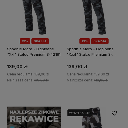
13%
OKAZJA
13%
OKAZJA
Spodnie Moro - Odpinane
Spodnie Moro - Odpinane
"Xxl" Stalco Premium S-42181
"Xxxl" Stalco Premium S-
42182
139,00 zł
139,00 zł
Cena regularna:
159,00 zł
Cena regularna:
159,00 zł
Najniższa cena:
119,00 zł
Najniższa cena:
119,00 zł
Do koszyka
Do koszyka
Do ulubi
WYSYŁKA 24H
WYSYŁKA 24H