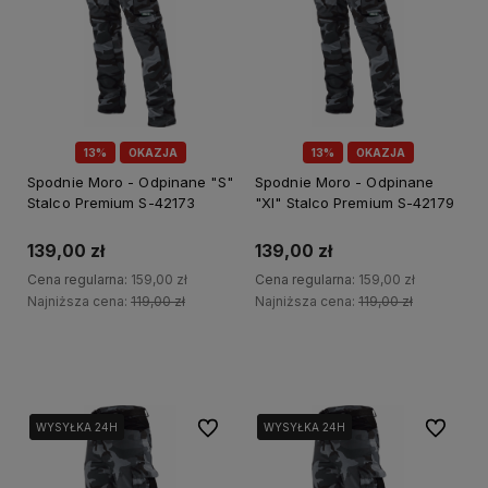
13%
OKAZJA
13%
OKAZJA
Spodnie Moro - Odpinane "S"
Spodnie Moro - Odpinane
Stalco Premium S-42173
"Xl" Stalco Premium S-42179
139,00 zł
139,00 zł
Cena regularna:
159,00 zł
Cena regularna:
159,00 zł
Najniższa cena:
119,00 zł
Najniższa cena:
119,00 zł
Do koszyka
Do koszyka
Do ulubionych
Do ulubi
WYSYŁKA 24H
WYSYŁKA 24H
WYSYŁKA 24H
WYSYŁKA 24H