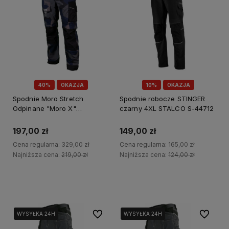
40%
OKAZJA
10%
OKAZJA
Spodnie Moro Stretch
Spodnie robocze STINGER
Odpinane "Moro X"
czarny 4XL STALCO S-44712
Granatowe "XXXL"
Powermax S-79180
197,00 zł
149,00 zł
Cena regularna:
329,00 zł
Cena regularna:
165,00 zł
Najniższa cena:
219,00 zł
Najniższa cena:
124,00 zł
Do koszyka
Do koszyka
Do ulubionych
Do ulubi
WYSYŁKA 24H
WYSYŁKA 24H
WYSYŁKA 24H
WYSYŁKA 24H
WYSYŁKA 24H
WYSYŁKA 24H