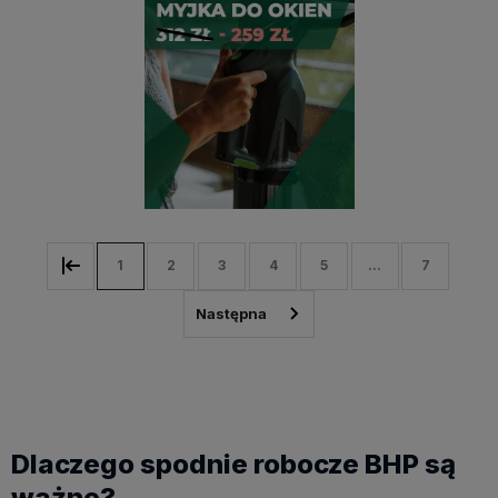
1
2
3
4
5
...
7
Dlaczego spodnie robocze BHP są
ważne?