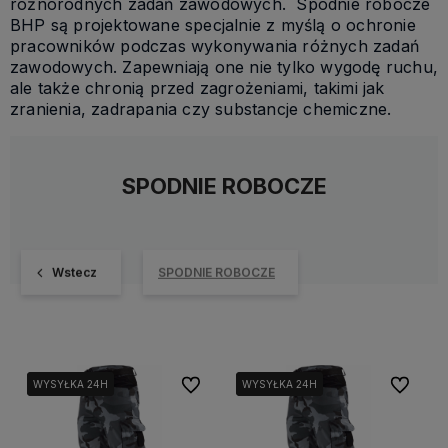
różnorodnych zadań zawodowych. Spodnie robocze
BHP są projektowane specjalnie z myślą o ochronie
pracowników podczas wykonywania różnych zadań
zawodowych. Zapewniają one nie tylko wygodę ruchu,
ale także chronią przed zagrożeniami, takimi jak
zranienia, zadrapania czy substancje chemiczne.
SPODNIE ROBOCZE
Wstecz
SPODNIE ROBOCZE
Do ulubionych
Do ulubi
WYSYŁKA 24H
WYSYŁKA 24H
WYSYŁKA 24H
WYSYŁKA 24H