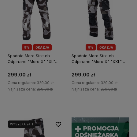
9%
OKAZJA
9%
OKAZJA
Spodnie Moro Stretch
Spodnie Moro Stretch
Odpinane "Moro X" "XL"
Odpinane "Moro X" "XXL"
Powermax S-78917
Powermax S-78919
299,00 zł
299,00 zł
Cena regularna:
329,00 zł
Cena regularna:
329,00 zł
Najniższa cena:
259,00 zł
Najniższa cena:
259,00 zł
Do koszyka
Do koszyka
Do ulubionych
WYSYŁKA 24H
WYSYŁKA 24H
WYSYŁKA 24H