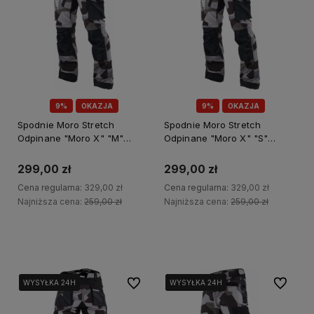
9%
OKAZJA
9%
OKAZJA
Spodnie Moro Stretch
Spodnie Moro Stretch
Odpinane "Moro X" "M"
Odpinane "Moro X" "S"
Powermax S-78913
Powermax S-78911
299,00 zł
299,00 zł
Cena regularna:
329,00 zł
Cena regularna:
329,00 zł
Najniższa cena:
259,00 zł
Najniższa cena:
259,00 zł
Do koszyka
Do koszyka
Do ulubionych
Do ulubi
WYSYŁKA 24H
WYSYŁKA 24H
WYSYŁKA 24H
WYSYŁKA 24H
WYSYŁKA 24H
WYSYŁKA 24H