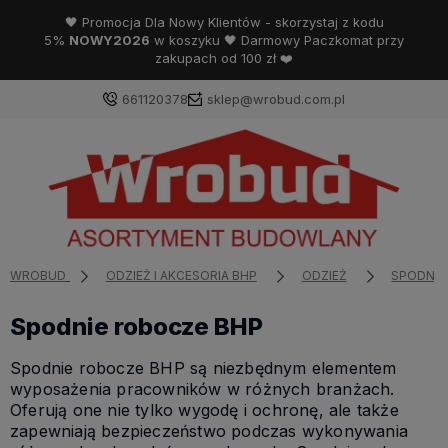
🖤 Promocja Dla Nowy Klientów - skorzystaj z kodu
5%
NOWY2026
w koszyku 🖤 Darmowy Paczkomat przy
zakupach od 100 zł ❤️
661120378
sklep@wrobud.com.pl
WROBUD
ODZIEŻ I AKCESORIA BHP
ODZIEŻ
SPODNIE
Spodnie robocze BHP
Spodnie robocze BHP są niezbędnym elementem
wyposażenia pracowników w różnych branżach.
Oferują one nie tylko wygodę i ochronę, ale także
zapewniają bezpieczeństwo podczas wykonywania