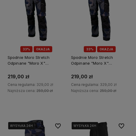
33%
OKAZJA
33%
OKAZJA
Spodnie Moro Stretch
Spodnie Moro Stretch
Odpinane "Moro X"
Odpinane "Moro X"
Granatowe "M" Powermax S-
Granatowe "XXL" Powermax
79172
S-79178
219,00 zł
219,00 zł
Cena regularna:
329,00 zł
Cena regularna:
329,00 zł
Najniższa cena:
259,00 zł
Najniższa cena:
259,00 zł
Do koszyka
Do koszyka
Do ulubionych
Do ulubi
WYSYŁKA 24H
WYSYŁKA 24H
WYSYŁKA 24H
WYSYŁKA 24H
WYSYŁKA 24H
WYSYŁKA 24H