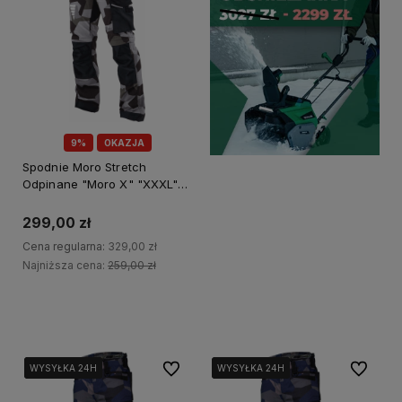
9%
OKAZJA
Spodnie Moro Stretch
Odpinane "Moro X" "XXXL"
Powermax S-78920
299,00 zł
Cena regularna:
329,00 zł
Najniższa cena:
259,00 zł
Do koszyka
Do ulubionych
Do ulubi
WYSYŁKA 24H
WYSYŁKA 24H
WYSYŁKA 24H
WYSYŁKA 24H
WYSYŁKA 24H
WYSYŁKA 24H