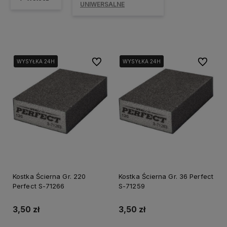
UNIWERSALNE
Do ulubionych
Do ulubi
WYSYŁKA 24H
WYSYŁKA 24H
WYSYŁKA 24H
WYSYŁKA 24H
Kostka Ścierna Gr. 220
Kostka Ścierna Gr. 36 Perfect
Perfect S-71266
S-71259
3,50 zł
3,50 zł