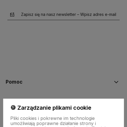
Zapisz się na nasz newsletter – Wpisz adres e-mail
polityce prywatności
Pomoc
Moje konto
🍪 Zarządzanie plikami cookie
Pliki cookies i pokrewne im technologie
Płatności i dostawa
umożliwiają poprawne działanie strony i