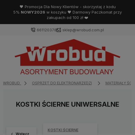
🖤 Promocja Dla Nowy Klientów - skorzystaj z kodu
5%
NOWY2026
w koszyku 🖤 Darmowy Paczkomat przy
zakupach od 100 zł ❤️
661120378
sklep@wrobud.com.pl
WROBUD
OSPRZĘT DO ELEKTRONARZĘDZI
MATERIAŁY ŚCI
KOSTKI ŚCIERNE UNIWERSALNE
KOSTKI ŚCIERNE
Wstecz