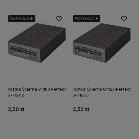
Do ulubionych
Do ulubi
WYSYŁKA 24H
WYSYŁKA 24H
Kostka Ścierna Gr.100 Perfect
Kostka Ścierna Gr.120 Perfect
S-71262
S-71263
3,50 zł
3,50 zł
Do koszyka
Do koszyka