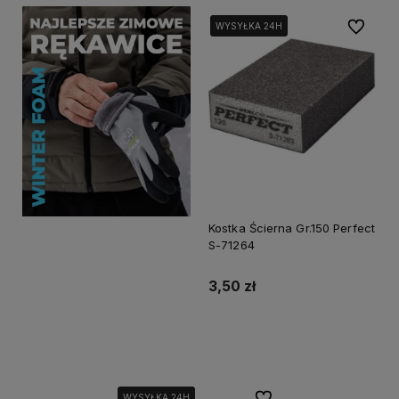
Do ulubi
WYSYŁKA 24H
WYSYŁKA 24H
Kostka Ścierna Gr.150 Perfect
S-71264
3,50 zł
Do koszyka
Do ulubionych
WYSYŁKA 24H
WYSYŁKA 24H