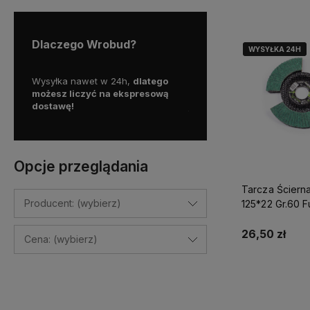
Dlaczego Wrobud?
WYSYŁKA 24H
WYSYŁKA 24H
y więc
Wysyłka nawet w 24h,
dlatego
Skorzystaj z darmowej d
a
możesz liczyć na ekspresową
Paczkomatem
dostawę!
już od
100 zł!
Opcje przeglądania
Tarcza Ściern
Producent: (wybierz)
125*22 Gr.60 Fu
Powermax S-7
26,50 zł
Cena: (wybierz)
Do kosz