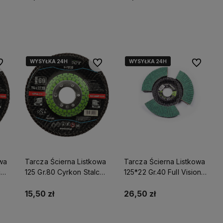
Do koszyka
Do koszyka
WYSYŁKA 24H
WYSYŁKA 24H
WYSYŁKA 24H
WYSYŁKA 24H
 ulubionych
Do ulubionych
Do ulubio
owa
Tarcza Ścierna Listkowa
Tarcza Ścierna Listkowa
co
125 Gr.80 Cyrkon Stalco
125*22 Gr.40 Full Vision
Perfect S-71253
Powermax S-71696
15,50 zł
26,50 zł
Do koszyka
Do koszyka