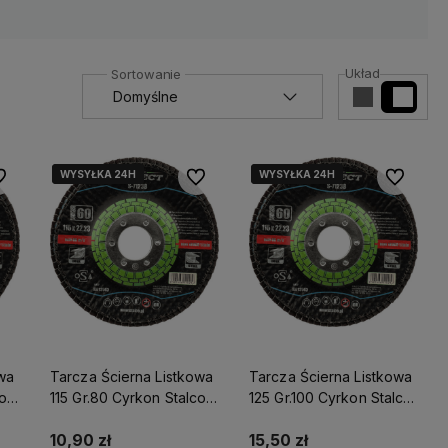
Układ
WYSYŁKA 24H
WYSYŁKA 24H
WYSYŁKA 24H
WYSYŁKA 24H
 ulubionych
Do ulubionych
Do ulubio
owa
Tarcza Ścierna Listkowa
Tarcza Ścierna Listkowa
co
115 Gr.80 Cyrkon Stalco
125 Gr.100 Cyrkon Stalco
Perfect S-71241
Perfect S-71256
10,90 zł
15,50 zł