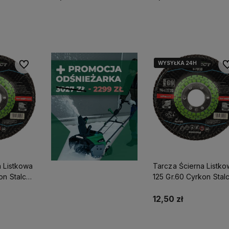
yka
Do koszyka
Do koszyka
WYSYŁKA 24H
WYSYŁKA 24H
Do ulubionych
Do
a Listkowa
Tarcza Ścierna Listk
on Stalco
125 Gr.60 Cyrkon Stal
47
Perfect S-71250
12,50 zł
yka
Do koszyka