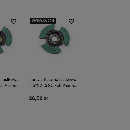
WYSYŁKA 24H
Do ulubionych
Do ulubionych
ostawy
Działamy od 1998 roku, mamy więc
Wysyłka nawet w 24h,
dla
już
26 lat doświadczenia na
możesz liczyć na ekspre
polskim rynku.
dostawę!
a Listkowa
Tarcza Ścierna Listkowa
ll Vision
125*22 Gr.80 Full Vision
1697
Powermax S-71698
26,50 zł
yka
Do koszyka