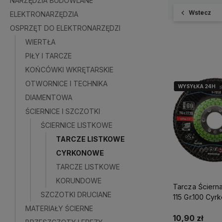
NARZĘDZIA BUDOWLANE
Wstecz
ELEKTRONARZĘDZIA
OSPRZĘT DO ELEKTRONARZĘDZI
WIERTŁA
PIŁY I TARCZE
KOŃCÓWKI WKRĘTARSKIE
OTWORNICE I TECHNIKA
WYSYŁKA 24H
WYSYŁKA 24H
DIAMENTOWA
ŚCIERNICE I SZCZOTKI
ŚCIERNICE LISTKOWE
TARCZE LISTKOWE
CYRKONOWE
TARCZE LISTKOWE
KORUNDOWE
Tarcza Ściern
SZCZOTKI DRUCIANE
115 Gr.100 Cyr
Perfect S-712
MATERIAŁY ŚCIERNE
10,90 zł