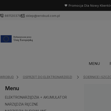
🖤 Promocja Dla Nowy Klientó
661120378
sklep@wrobud.com.pl
MENU
WROBUD
OSPRZĘT DO ELEKTRONARZĘDZI
ŚCIERNICE I SZCZ
Menu
ELEKTRONARZĘDZIA + AKUMULATOR
NARZĘDZIA RĘCZNE