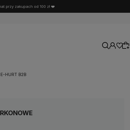
t przy zakupach od 100 zł ❤️
E-HURT B2B
Wybierz coś dla siebie z naszej aktualnej
oferty lub zaloguj się, aby przywrócić dodane
produkty do listy z poprzedniej sesji.
YRKONOWE