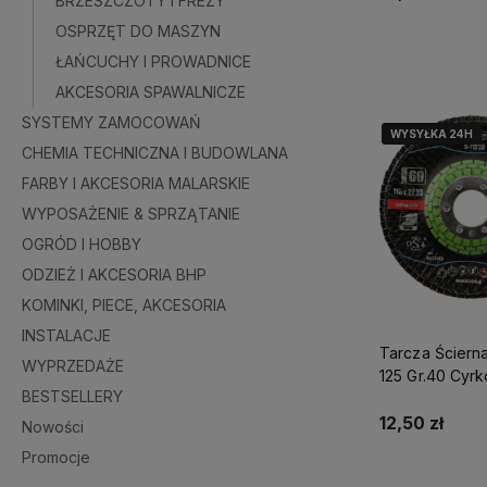
BRZESZCZOTY I FREZY
OSPRZĘT DO MASZYN
Do kosz
ŁAŃCUCHY I PROWADNICE
AKCESORIA SPAWALNICZE
SYSTEMY ZAMOCOWAŃ
WYSYŁKA 24H
WYSYŁKA 24H
CHEMIA TECHNICZNA I BUDOWLANA
FARBY I AKCESORIA MALARSKIE
WYPOSAŻENIE & SPRZĄTANIE
OGRÓD I HOBBY
ODZIEŻ I AKCESORIA BHP
KOMINKI, PIECE, AKCESORIA
INSTALACJE
Tarcza Ściern
WYPRZEDAŻE
125 Gr.40 Cyrk
BESTSELLERY
Perfect S-712
12,50 zł
Nowości
Promocje
Do kosz