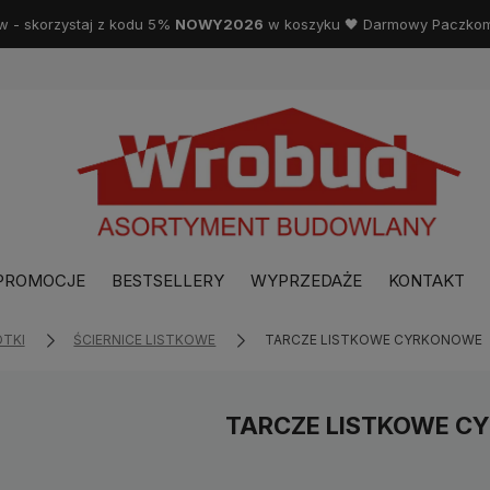
w - skorzystaj z kodu 5%
NOWY2026
w koszyku 🖤 Darmowy Paczkoma
PROMOCJE
BESTSELLERY
WYPRZEDAŻE
KONTAKT
OTKI
ŚCIERNICE LISTKOWE
TARCZE LISTKOWE CYRKONOWE
TARCZE LISTKOWE C