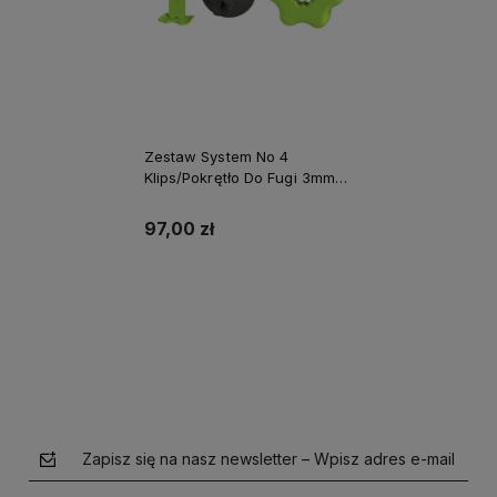
Zestaw System No 4
Klips/Pokrętło Do Fugi 3mm
Opakowanie Wiadro
150/150szt. Perfect S-75263
97,00 zł
Do koszyka
Zapisz się na nasz newsletter – Wpisz adres e-mail