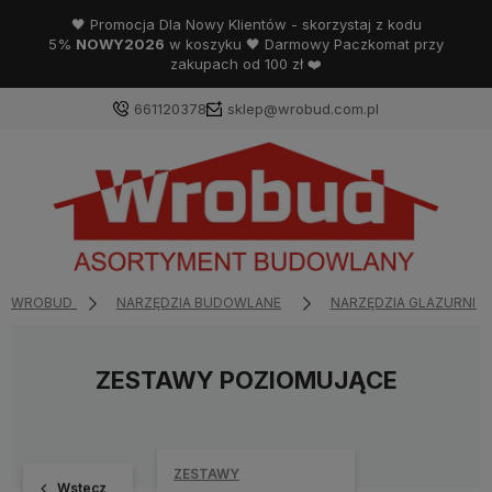
🖤 Promocja Dla Nowy Klientów - skorzystaj z kodu
5%
NOWY2026
w koszyku 🖤 Darmowy Paczkomat przy
zakupach od 100 zł ❤️
661120378
sklep@wrobud.com.pl
WROBUD
NARZĘDZIA BUDOWLANE
NARZĘDZIA GLAZURNIC
ZESTAWY POZIOMUJĄCE
ZESTAWY
Wstecz