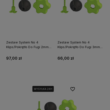
Zestaw System No 4
Zestaw System No 4
Klips/Pokrętło Do Fugi 2mm
Klips/Pokrętło Do Fugi 3mm
Opakowanie Wiadro
Opakowanie Box 100/50szt.
150/150szt. Perfect S-75261
Perfect S-75255
97,00 zł
66,00 zł
Do koszyka
Powiadom o dostępności
Do ulubionych
WYSYŁKA 24H
WYSYŁKA 24H