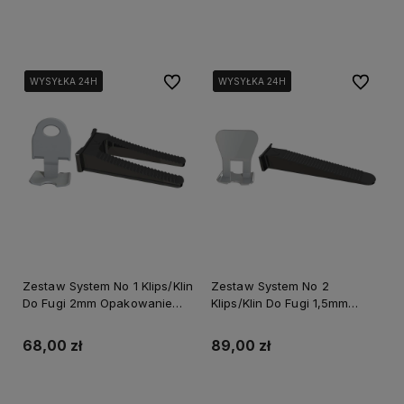
Do koszyka
Do koszyka
Do ulubionych
Do ulubi
WYSYŁKA 24H
WYSYŁKA 24H
WYSYŁKA 24H
WYSYŁKA 24H
WYSYŁKA 24H
WYSYŁKA 24H
Zestaw System No 1 Klips/Klin
Zestaw System No 2
Do Fugi 2mm Opakowanie
Klips/Klin Do Fugi 1,5mm
Box 100/100szt. Perfect S-
Opakowanie Box 150/150szt.
75204
Perfect S-75217
68,00 zł
89,00 zł
Do koszyka
Do koszyka