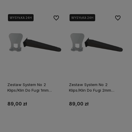
Do ulubionych
Do ulubi
WYSYŁKA 24H
WYSYŁKA 24H
Zestaw System No 2
Zestaw System No 2
Klips/Klin Do Fugi 1mm
Klips/Klin Do Fugi 2mm
Opakowanie Box 150/150szt.
Opakowanie Box 150/150szt.
Perfect S-75215
Perfect S-75219
89,00 zł
89,00 zł
Do koszyka
Do koszyka