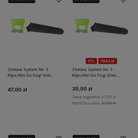
17%
OKAZJA
Zestaw System No 3
Zestaw System No 3
Klips/Klin Do Fugi 1mm
Klips/Klin Do Fugi 2mm
Opakowanie Box 50/50szt.
Opakowanie Box 50/50szt.
Perfect S-75230
Perfect S-75234
39,00 zł
47,00 zł
Cena regularna:
47,00 zł
Najniższa cena:
47,00 zł
Do koszyka
Do koszyka