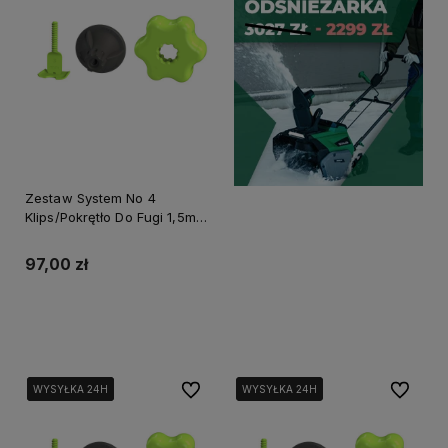
Zestaw System No 4
Klips/Pokrętło Do Fugi 1,5mm
Opakowanie Wiadro
150/150szt. Perfect S-75259
97,00 zł
Do koszyka
Do ulubionych
Do ulubi
WYSYŁKA 24H
WYSYŁKA 24H
WYSYŁKA 24H
WYSYŁKA 24H
WYSYŁKA 24H