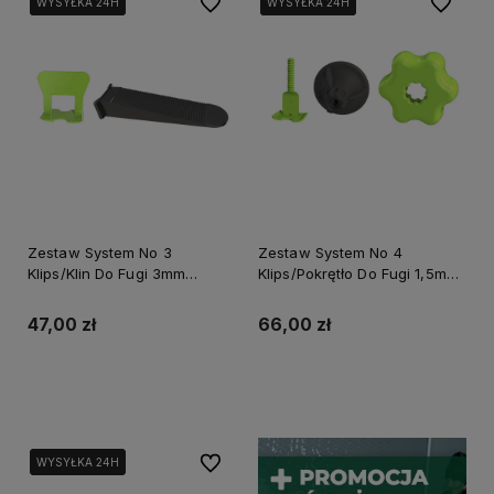
Do ulubionych
Do ulubi
WYSYŁKA 24H
WYSYŁKA 24H
WYSYŁKA 24H
WYSYŁKA 24H
WYSYŁKA 24H
WYSYŁKA 24H
Zestaw System No 3
Zestaw System No 4
Klips/Klin Do Fugi 3mm
Klips/Pokrętło Do Fugi 1,5mm
Opakowanie Box 50/50szt.
Opakowanie Box 100/50szt.
Perfect S-75236
Perfect S-75251
47,00 zł
66,00 zł
Do koszyka
Do koszyka
Do ulubionych
WYSYŁKA 24H
WYSYŁKA 24H