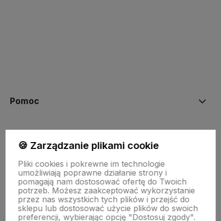
polityce prywatności
Pomoc
Moje konto
🍪 Zarządzanie plikami cookie
Pliki cookies i pokrewne im technologie
Płatności i dostawa
umożliwiają poprawne działanie strony i
pomagają nam dostosować ofertę do Twoich
potrzeb. Możesz zaakceptować wykorzystanie
przez nas wszystkich tych plików i przejść do
Informacje
sklepu lub dostosować użycie plików do swoich
preferencji, wybierając opcję "Dostosuj zgody".