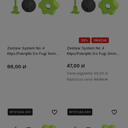
29%
OKAZJA
Zestaw System No 4
Zestaw System No 4
Klips/Pokrętło Do Fugi 1mm
Klips/Pokrętło Do Fugi 2mm
Opakowanie Box 100/50szt.
Opakowanie Box 100/50szt.
Perfect S-75249
Perfect S-75253
47,00 zł
66,00 zł
Cena regularna:
66,00 zł
Najniższa cena:
53,00 zł
Do koszyka
Do koszyka
Do ulubionych
Do ulubi
WYSYŁKA 24H
WYSYŁKA 24H
WYSYŁKA 24H
WYSYŁKA 24H