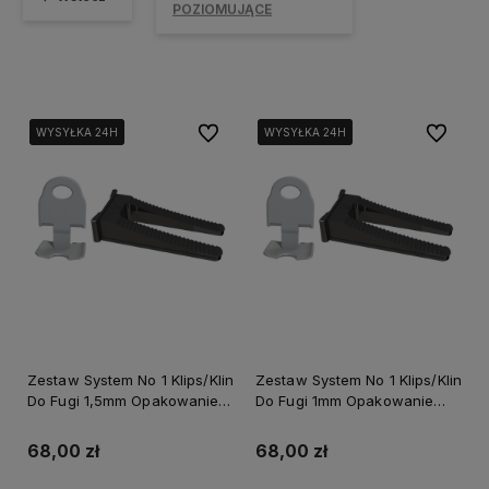
POZIOMUJĄCE
Do ulubionych
Do ulubi
WYSYŁKA 24H
WYSYŁKA 24H
WYSYŁKA 24H
WYSYŁKA 24H
WYSYŁKA 24H
WYSYŁKA 24H
Zestaw System No 1 Klips/Klin
Zestaw System No 1 Klips/Klin
Do Fugi 1,5mm Opakowanie
Do Fugi 1mm Opakowanie
Box 100/100szt. Perfect S-
Box 100/100szt. Perfect S-
75202
75200
68,00 zł
68,00 zł