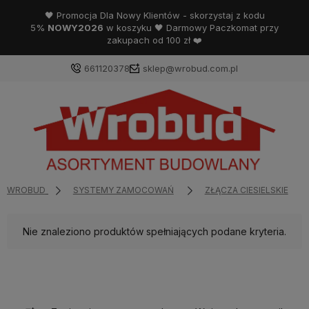
🖤 Promocja Dla Nowy Klientów - skorzystaj z kodu
5%
NOWY2026
w koszyku 🖤 Darmowy Paczkomat przy
zakupach od 100 zł ❤️
661120378
sklep@wrobud.com.pl
WROBUD
SYSTEMY ZAMOCOWAŃ
ZŁĄCZA CIESIELSKIE
Nie znaleziono produktów spełniających podane kryteria.