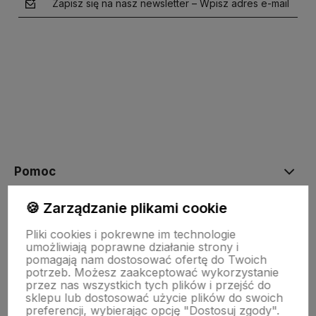
Zapisz się na nasz newsletter – Wpisz adres e-mail
polityce prywatności
Pomoc
🍪 Zarządzanie plikami cookie
Moje konto
Pliki cookies i pokrewne im technologie
umożliwiają poprawne działanie strony i
pomagają nam dostosować ofertę do Twoich
Informacje
potrzeb. Możesz zaakceptować wykorzystanie
przez nas wszystkich tych plików i przejść do
sklepu lub dostosować użycie plików do swoich
preferencji, wybierając opcję "Dostosuj zgody".
O nas