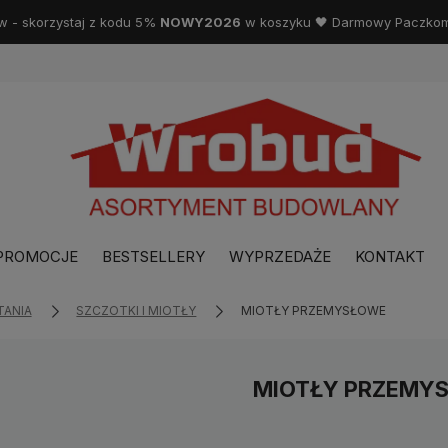
w - skorzystaj z kodu 5%
NOWY2026
w koszyku 🖤 Darmowy Paczkoma
PROMOCJE
BESTSELLERY
WYPRZEDAŻE
KONTAKT
TANIA
SZCZOTKI I MIOTŁY
MIOTŁY PRZEMYSŁOWE
MIOTŁY PRZEMY