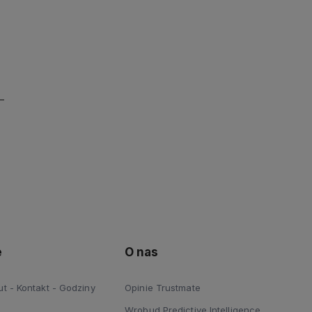
e
O nas
 - Kontakt - Godziny
Opinie Trustmate
Wrobud Predictive Intelligence