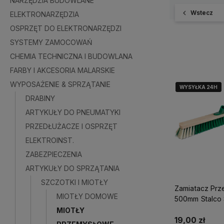
NARZĘDZIA BUDOWLANE
Wstecz
ELEKTRONARZĘDZIA
OSPRZĘT DO ELEKTRONARZĘDZI
SYSTEMY ZAMOCOWAŃ
CHEMIA TECHNICZNA I BUDOWLANA
FARBY I AKCESORIA MALARSKIE
WYPOSAŻENIE & SPRZĄTANIE
WYSYŁKA 24H
WYSYŁKA 24H
DRABINY
ARTYKUŁY DO PNEUMATYKI
PRZEDŁUŻACZE I OSPRZĘT
ELEKTROINST.
ZABEZPIECZENIA
ARTYKUŁY DO SPRZĄTANIA
SZCZOTKI I MIOTŁY
Zamiatacz Pr
MIOTŁY DOMOWE
500mm Stalco
MIOTŁY
19,00 zł