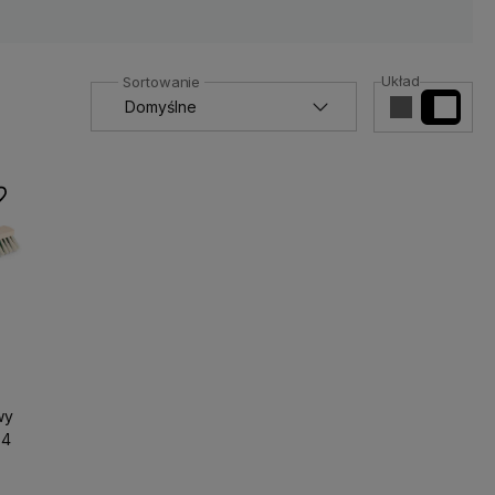
Układ
 ulubionych
wy
54