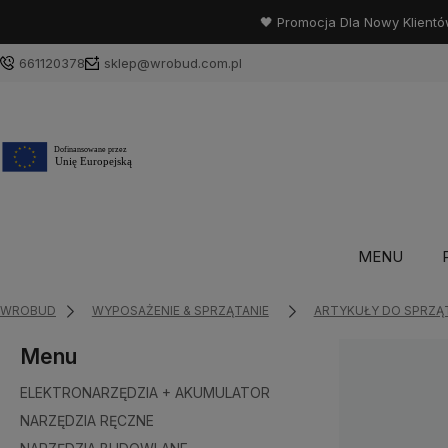
🖤 Promocja Dla Nowy Klientó
661120378
sklep@wrobud.com.pl
MENU
WROBUD
WYPOSAŻENIE & SPRZĄTANIE
ARTYKUŁY DO SPRZĄ
Menu
ELEKTRONARZĘDZIA + AKUMULATOR
NARZĘDZIA RĘCZNE