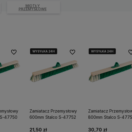
MIOTŁY
PRZEMYSŁOWE
WYSYŁKA 24H
WYSYŁKA 24H
WYSYŁKA 24H
WYSYŁKA 24H
Do ulubionych
Do ulubionych
Do
zemysłowy
Zamiatacz Przemysłowy
Zamiatacz Przemysło
 S-47750
600mm Stalco S-47752
800mm Stalco S-477
21,50 zł
30,70 zł