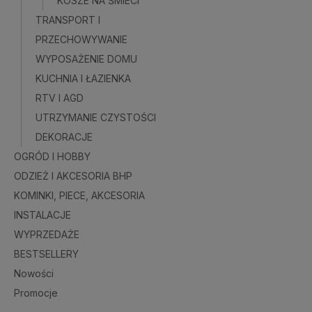
KOSZE NA ŚMIECI
TRANSPORT I
PRZECHOWYWANIE
WYPOSAŻENIE DOMU
KUCHNIA I ŁAZIENKA
RTV I AGD
UTRZYMANIE CZYSTOŚCI
DEKORACJE
OGRÓD I HOBBY
ODZIEŻ I AKCESORIA BHP
KOMINKI, PIECE, AKCESORIA
INSTALACJE
WYPRZEDAŻE
BESTSELLERY
Nowości
Promocje