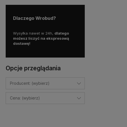
Dlaczego Wrobud?
y więc
Wysyłka nawet w 24h,
dlatego
Skorzystaj z darmowej d
a
możesz liczyć na ekspresową
Paczkomatem
dostawę!
już od
100 zł!
Opcje przeglądania
Producent: (wybierz)
Cena: (wybierz)