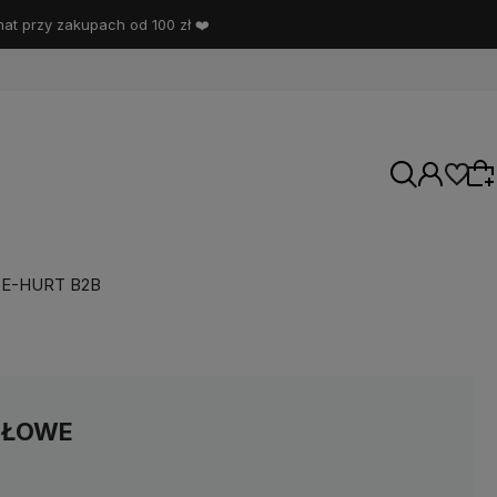
t przy zakupach od 100 zł ❤️
E-HURT B2B
Wybierz coś dla siebie z naszej aktualnej
oferty lub zaloguj się, aby przywrócić dodane
produkty do listy z poprzedniej sesji.
SŁOWE