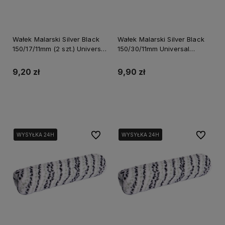
Wałek Malarski Silver Black
Wałek Malarski Silver Black
150/17/11mm (2 szt.) Universal
150/30/11mm Universal
Perfect S-73864
Perfect S-73868
9,20 zł
9,90 zł
Do koszyka
Do koszyka
Do ulubionych
Do ulubi
WYSYŁKA 24H
WYSYŁKA 24H
WYSYŁKA 24H
WYSYŁKA 24H