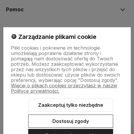
Pomoc
Moje konto
🍪 Zarządzanie plikami cookie
Pliki cookies i pokrewne im technologie
Płatności i dostawa
umożliwiają poprawne działanie strony i
pomagają nam dostosować ofertę do Twoich
potrzeb. Możesz zaakceptować wykorzystanie
przez nas wszystkich tych plików i przejść do
Informacje
sklepu lub dostosować użycie plików do swoich
preferencji, wybierając opcję "Dostosuj zgody".
Więcej o plikach cookies przeczytasz w naszej
O nas
Polityce prywatności.
Zaakceptuj tylko niezbędne
Sklep internetowy Shoper.pl
Szablon Shoper Modern 3.0™
od
Dostosuj zgody
GrowCommerce
Pokaż filtry