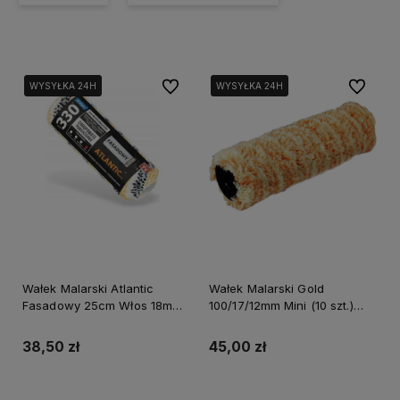
Do ulubionych
Do ulubi
WYSYŁKA 24H
WYSYŁKA 24H
WYSYŁKA 24H
WYSYŁKA 24H
Wałek Malarski Atlantic
Wałek Malarski Gold
Fasadowy 25cm Włos 18mm
100/17/12mm Mini (10 szt.)
Seria 330 Act25W18 Blue
Acryl Powermax S-73905
Dolphin
38,50 zł
45,00 zł
Do koszyka
Do koszyka