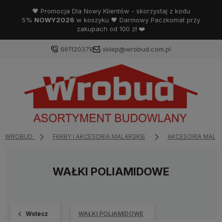
🖤 Promocja Dla Nowy Klientów - skorzystaj z kodu
5%
NOWY2026
w koszyku 🖤 Darmowy Paczkomat przy
zakupach od 100 zł ❤️
661120378
sklep@wrobud.com.pl
WROBUD
FARBY I AKCESORIA MALARSKIE
AKCESORIA MALA
WAŁKI POLIAMIDOWE
Wstecz
WAŁKI POLIAMIDOWE