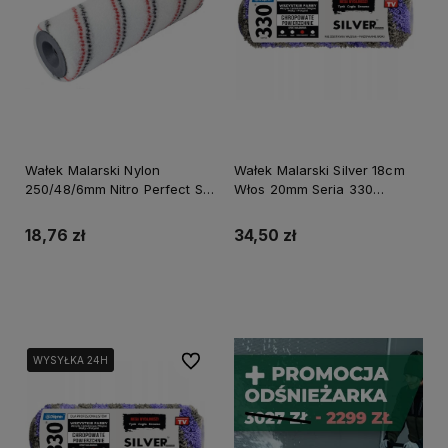
Wałek Malarski Nylon
Wałek Malarski Silver 18cm
250/48/6mm Nitro Perfect S-
Włos 20mm Seria 330
73838
Sr18W20 Blue Dolphin
18,76 zł
34,50 zł
Do koszyka
Do koszyka
Do ulubionych
WYSYŁKA 24H
WYSYŁKA 24H