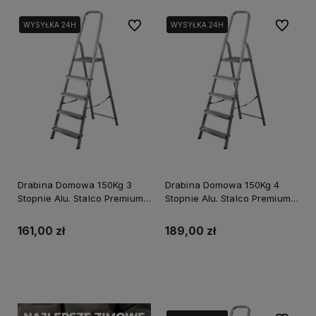
Do ulubionych
Do ulubi
WYSYŁKA 24H
WYSYŁKA 24H
Drabina Domowa 150Kg 3
Drabina Domowa 150Kg 4
Stopnie Alu. Stalco Premium
Stopnie Alu. Stalco Premium
S-40531
S-40534
161,00 zł
189,00 zł
Do koszyka
Do koszyka