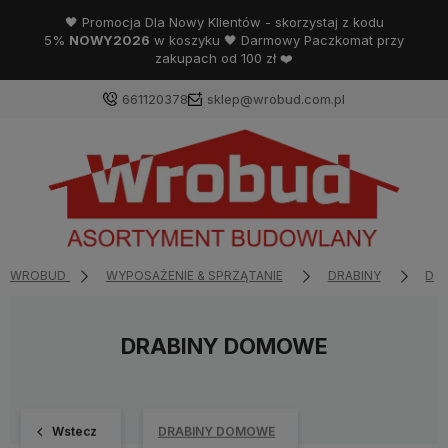
🖤 Promocja Dla Nowy Klientów - skorzystaj z kodu
5%
NOWY2026
w koszyku 🖤 Darmowy Paczkomat przy
zakupach od 100 zł ❤️
661120378
sklep@wrobud.com.pl
WROBUD
WYPOSAŻENIE & SPRZĄTANIE
DRABINY
DR
DRABINY DOMOWE
Wstecz
DRABINY DOMOWE