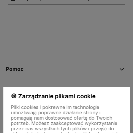
polityce prywatności
Pomoc
Moje konto
🍪 Zarządzanie plikami cookie
Pliki cookies i pokrewne im technologie
Płatności i dostawa
umożliwiają poprawne działanie strony i
pomagają nam dostosować ofertę do Twoich
potrzeb. Możesz zaakceptować wykorzystanie
przez nas wszystkich tych plików i przejść do
Informacje