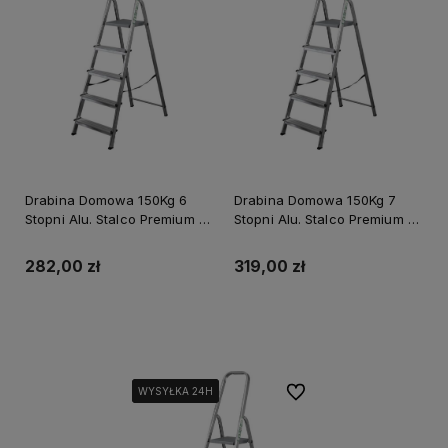
Drabina Domowa 150Kg 6
Drabina Domowa 150Kg 7
Stopni Alu. Stalco Premium S-
Stopni Alu. Stalco Premium S-
40540
40543
282,00 zł
319,00 zł
Do koszyka
Do koszyka
Do ulubionych
WYSYŁKA 24H
WYSYŁKA 24H
WYSYŁKA 24H