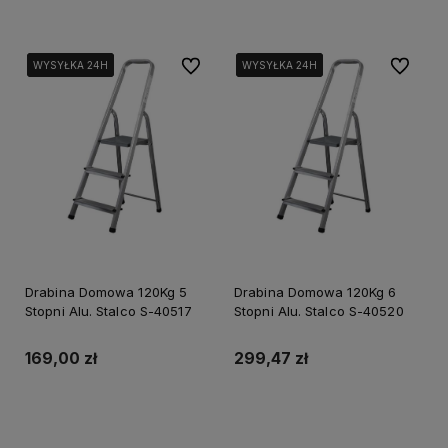
Do ulubionych
Do ulubi
WYSYŁKA 24H
WYSYŁKA 24H
WYSYŁKA 24H
WYSYŁKA 24H
WYSYŁKA 24H
WYSYŁKA 24H
Drabina Domowa 120Kg 5
Drabina Domowa 120Kg 6
Stopni Alu. Stalco S-40517
Stopni Alu. Stalco S-40520
169,00 zł
299,47 zł
Do koszyka
Do koszyka