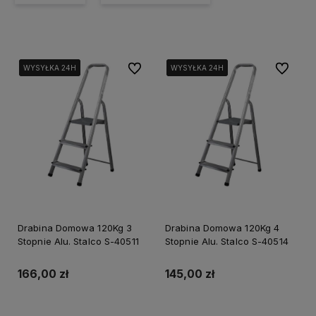
Do ulubionych
Do ulubi
WYSYŁKA 24H
WYSYŁKA 24H
WYSYŁKA 24H
WYSYŁKA 24H
WYSYŁKA 24H
WYSYŁKA 24H
Drabina Domowa 120Kg 3
Drabina Domowa 120Kg 4
Stopnie Alu. Stalco S-40511
Stopnie Alu. Stalco S-40514
166,00 zł
145,00 zł
Do koszyka
Do koszyka