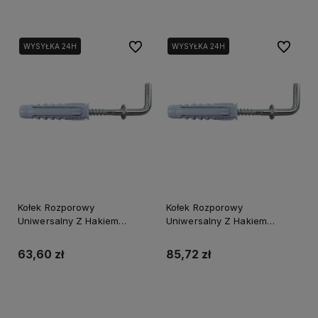
Do ulubionych
Do ulubi
WYSYŁKA 24H
WYSYŁKA 24H
Kołek Rozporowy
Kołek Rozporowy
Uniwersalny Z Hakiem
Uniwersalny Z Hakiem
Prostym Rxhp-6/4.0X36 (50)
Prostym Rxhp-8/4.5X46 (25)
Stalco Perfect
Stalco Perfect
63,60 zł
85,72 zł
Powiadom o dostępności
Powiadom o dostępności