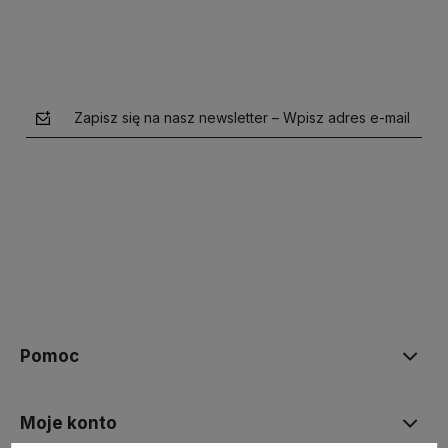
Zapisz się na nasz newsletter – Wpisz adres e-mail
polityce prywatności
Pomoc
Moje konto