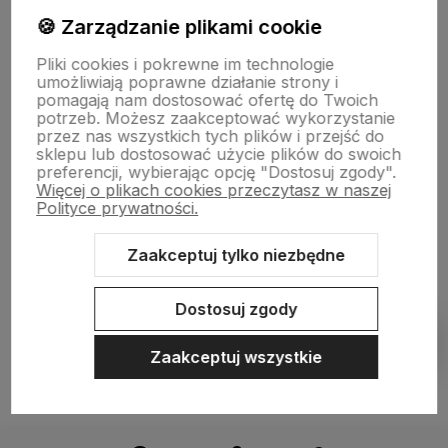
🍪 Zarządzanie plikami cookie
Płatności i dostawa
Pliki cookies i pokrewne im technologie
umożliwiają poprawne działanie strony i
pomagają nam dostosować ofertę do Twoich
Informacje
potrzeb. Możesz zaakceptować wykorzystanie
przez nas wszystkich tych plików i przejść do
sklepu lub dostosować użycie plików do swoich
preferencji, wybierając opcję "Dostosuj zgody".
O nas
Więcej o plikach cookies przeczytasz w naszej
Polityce prywatności.
Zaakceptuj tylko niezbędne
Sklep internetowy Shoper.pl
Szablon Shoper Modern 3.0™
od
GrowCommerce
Dostosuj zgody
Pokaż filtry
Zaakceptuj wszystkie