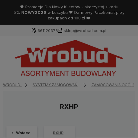
🖤 Promocja Dla Nowy Klientów - skorzystaj z kodu
5%
NOWY2026
w koszyku 🖤 Darmowy Paczkomat przy
zakupach od 100 zł ❤️
661120378
sklep@wrobud.com.pl
WROBUD
SYSTEMY ZAMOCOWAŃ
ZAMOCOWANIA OGÓLNE
RXHP
Wstecz
RXHP