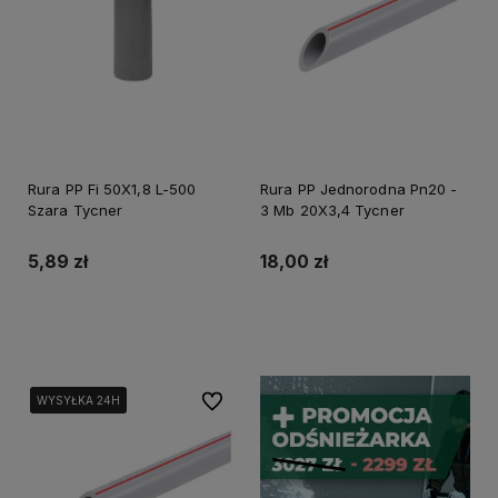
Rura PP Fi 50X1,8 L-500
Rura PP Jednorodna Pn20 -
Szara Tycner
3 Mb 20X3,4 Tycner
5,89 zł
18,00 zł
Do koszyka
Do koszyka
Do ulubionych
WYSYŁKA 24H
WYSYŁKA 24H
WYSYŁKA 24H