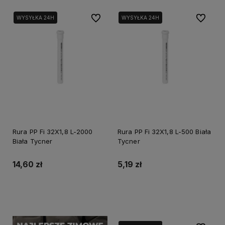
Do ulubionych
Do ulubi
WYSYŁKA 24H
WYSYŁKA 24H
Rura PP Fi 32X1,8 L-2000
Rura PP Fi 32X1,8 L-500 Biała
Biała Tycner
Tycner
14,60 zł
5,19 zł
Powiadom o dostępności
Do koszyka