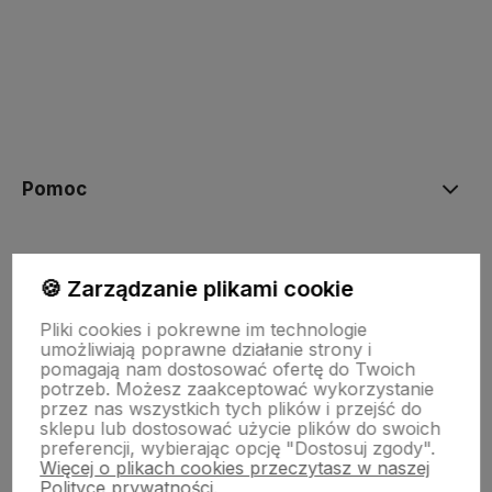
polityce prywatności
Pomoc
Moje konto
🍪 Zarządzanie plikami cookie
Pliki cookies i pokrewne im technologie
Płatności i dostawa
umożliwiają poprawne działanie strony i
pomagają nam dostosować ofertę do Twoich
potrzeb. Możesz zaakceptować wykorzystanie
przez nas wszystkich tych plików i przejść do
Informacje
sklepu lub dostosować użycie plików do swoich
preferencji, wybierając opcję "Dostosuj zgody".
Więcej o plikach cookies przeczytasz w naszej
O nas
Polityce prywatności.