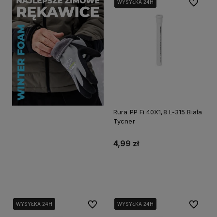
Do ulubi
WYSYŁKA 24H
WYSYŁKA 24H
WYSYŁKA 24H
Rura PP Fi 40X1,8 L-315 Biała
Tycner
4,99 zł
Do koszyka
Do ulubionych
Do ulubi
WYSYŁKA 24H
WYSYŁKA 24H
WYSYŁKA 24H
WYSYŁKA 24H
WYSYŁKA 24H
WYSYŁKA 24H