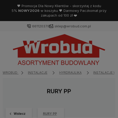
🖤 Promocja Dla Nowy Klientów - skorzystaj z kodu
5%
NOWY2026
w koszyku 🖤 Darmowy Paczkomat przy
zakupach od 100 zł ❤️
661120378
sklep@wrobud.com.pl
WROBUD
INSTALACJE
HYRDRAULIKA
INSTALACJE 
RURY PP
Wstecz
RURY PP