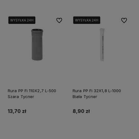
Do ulubionych
Do ulubi
WYSYŁKA 24H
WYSYŁKA 24H
WYSYŁKA 24H
WYSYŁKA 24H
WYSYŁKA 24H
WYSYŁKA 24H
Rura PP Fi 110X2,7 L-500
Rura PP Fi 32X1,8 L-1000
Szara Tycner
Biała Tycner
13,70 zł
8,90 zł
Do koszyka
Do koszyka