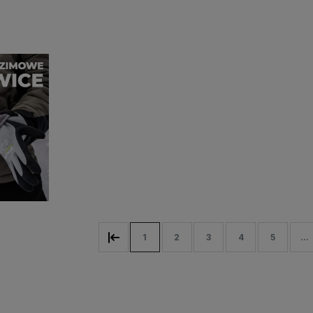
Do koszyka
Do koszyka
1
2
3
4
5
...