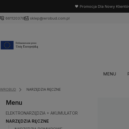
🖤 Promocja Dla Nowy Klientó
661120378
sklep@wrobud.com.pl
MENU
WROBUD
NARZĘDZIA RĘCZNE
Menu
ELEKTRONARZĘDZIA + AKUMULATOR
NARZĘDZIA RĘCZNE