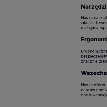
Narzędzi
Nasze narzędz
jakość i trwa
maksymalną e
Ergonomi
Ergonomiczne 
bezpieczeństw
znacznie zre
Wszechst
Nasza oferta
napraw domowy
one inwestycją