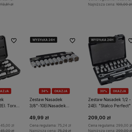
213,81 zł
Najniższa cena:
109,00 zł
yka
Do koszyka
WYSYŁKA 24H
WYSYŁKA 24H
WYSYŁKA 24H
WYSYŁKA 24H
Do ulubionych
Do ulubionych
Do
ostawy
Działamy od 1998 roku, mamy więc
Wysyłka nawet w 24h,
dla
już
26 lat doświadczenia na
możesz liczyć na ekspre
polskim rynku.
dostawę!
AZJA
34%
OKAZJA
30%
OKAZJA
ek
Zestaw Nasadek
Zestaw Nasadek 1/2 -
2El. Torx
3/8"-10El.Nasadek
24El. "Stalco Perfect"
S-77410
Stalco Perfect S-77009
77222
49,99 zł
209,00 zł
145,00 zł
Cena regularna:
75,24 zł
Cena regularna:
299,00 z
145,00 zł
Najniższa cena:
75,24 zł
Najniższa cena:
299,00 z