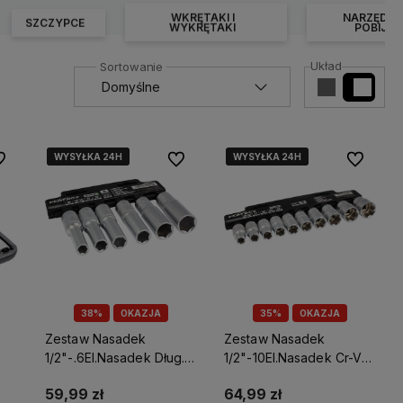
WKRĘTAKI I
NARZĘDZI
SZCZYPCE
WYKRĘTAKI
POBIJAN
Układ
WYSYŁKA 24H
WYSYŁKA 24H
WYSYŁKA 24H
WYSYŁKA 24H
WYSYŁKA 24H
WYSYŁKA 24H
 ulubionych
Do ulubionych
Do ulubio
38%
OKAZJA
35%
OKAZJA
Zestaw Nasadek
Zestaw Nasadek
1/2"-.6El.Nasadek Dług.
1/2"-10El.Nasadek Cr-V
Stalco Perfect S-77012
Stalco Perfect S-77010
59,99 zł
64,99 zł