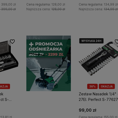
ODUKT Z
1 399,00 zł
Cena regularna:
128,00 zł
Cena regularna:
134,99 zł
1 399,00 zł
Najniższa cena:
128,00 zł
Najniższa cena:
134,99 zł
yka
Do koszyka
Do koszyka
WYSYŁKA 24H
WYSYŁKA 24H
WYSYŁKA 24H
Do ulubionych
Do
AZJA
36%
OKAZJA
ek
Zestaw Nasadek 1/4" 
ect S-
27El. Perfect S-7762
99,00 zł
213,81 zł
Cena regularna:
155,00 zł