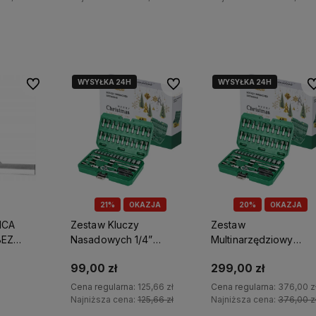
yka
Do koszyka
Do koszyka
WYSYŁKA 24H
WYSYŁKA 24H
Do ulubionych
Do ulubionych
Do
21%
OKAZJA
20%
OKAZJA
ICA
Zestaw Kluczy
Zestaw
BEZ
Nasadowych 1/4”
Multinarzędziowy
Opakowanie Bmc 48
1/2”+1/4” Opakowanie
99,00 zł
299,00 zł
Elem. Grzechotka 90t
Bmc 55 Elem.
Stalco S011100048
Grzechotka 90t Stalc
Cena regularna:
125,66 zł
Cena regularna:
376,00 z
S011100055
Najniższa cena:
125,66 zł
Najniższa cena:
376,00 z
stępności