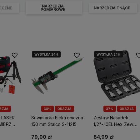
NARZĘDZIA
RĘCZNE
NARZĘDZIA TNĄCE
POMIAROWE
WYSYŁKA 24H
WYSYŁKA 24H
WYSYŁKA 24H
WYSYŁKA 24H
WYSYŁKA 24H
WYSYŁKA 24H
Do ulubionych
Do ulubionych
Do
AZJA
38%
OKAZJA
37%
OKAZJA
 LASER
Suwmiarka Elektroniczna
Zestaw Nasadek
MIERZ
150 mm Stalco S-11215
1/2"-.10El. Hex Zew.
STO D210
Perfect S-77314
79,00 zł
84,99 zł