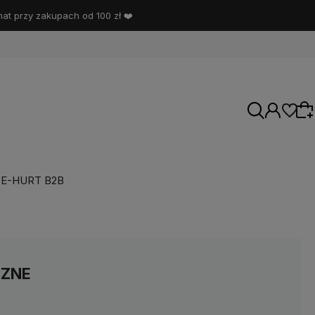
t przy zakupach od 100 zł ❤️
E-HURT B2B
Wybierz coś dla siebie z naszej aktualnej
oferty lub zaloguj się, aby przywrócić dodane
produkty do listy z poprzedniej sesji.
CZNE