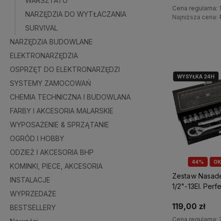
WARSZTATU
WALIZKA - PR
Cena regularna:
NARZĘDZIA DO WYTŁACZANIA
EKSPOZYCJI
Najniższa cena:
SURVIVAL
Do kosz
NARZĘDZIA BUDOWLANE
ELEKTRONARZĘDZIA
OSPRZĘT DO ELEKTRONARZĘDZI
WYSYŁKA 24H
SYSTEMY ZAMOCOWAŃ
CHEMIA TECHNICZNA I BUDOWLANA
FARBY I AKCESORIA MALARSKIE
WYPOSAŻENIE & SPRZĄTANIE
OGRÓD I HOBBY
ODZIEŻ I AKCESORIA BHP
44%
OK
KOMINKI, PIECE, AKCESORIA
Zestaw Nasad
INSTALACJE
1/2"-13El. Perf
WYPRZEDAŻE
77213
119,00 zł
BESTSELLERY
Cena regularna: