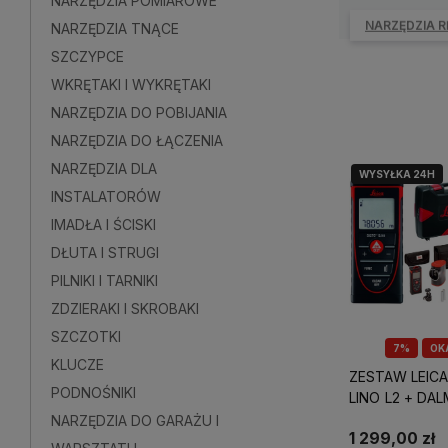
NARZĘDZIA POMIAROWE
NARZĘDZIA 
NARZĘDZIA TNĄCE
SZCZYPCE
WKRĘTAKI I WYKRĘTAKI
NARZĘDZIA DO POBIJANIA
NARZĘDZIA DO ŁĄCZENIA
NARZĘDZIA DLA
WYSYŁKA 24H
INSTALATORÓW
IMADŁA I ŚCISKI
DŁUTA I STRUGI
PILNIKI I TARNIKI
ZDZIERAKI I SKROBAKI
SZCZOTKI
7%
OK
KLUCZE
ZESTAW LEICA
PODNOŚNIKI
LINO L2 + DAL
LASEROWY DI
NARZĘDZIA DO GARAŻU I
1 299,00 zł
+ STATYW TRI70 +