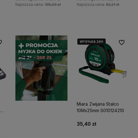
Najniższa cena:
195,00 zł
Najniższa cena:
82,21 zł
Do koszyka
Do koszyka
WYSYŁKA 24H
 ulubionych
Do ulubio
tego
sową
Miara Zwijana Stalco
 S-
10Mx25mm S010124210
35,40 zł
ł
ł