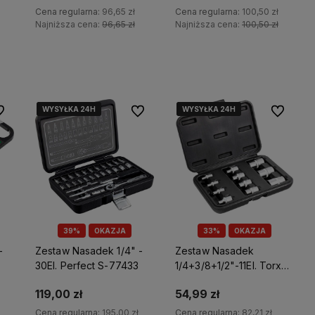
Cena regularna:
96,65 zł
Cena regularna:
100,50 zł
Najniższa cena:
96,65 zł
Najniższa cena:
100,50 zł
Do koszyka
Do koszyka
WYSYŁKA 24H
WYSYŁKA 24H
WYSYŁKA 24H
WYSYŁKA 24H
WYSYŁKA 24H
WYSYŁKA 24H
 ulubionych
Do ulubionych
Do ulubio
39%
OKAZJA
33%
OKAZJA
-
Zestaw Nasadek 1/4" -
Zestaw Nasadek
7
30El. Perfect S-77433
1/4+3/8+1/2"-11El. Torx
Wew. Perfect S-77211
119,00 zł
54,99 zł
Cena regularna:
195,00 zł
Cena regularna:
82,21 zł