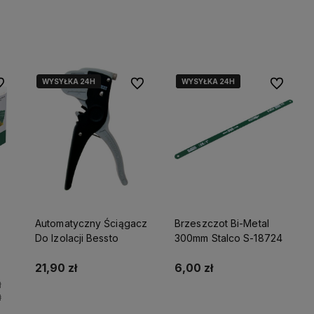
Do koszyka
WYSYŁKA 24H
WYSYŁKA 24H
WYSYŁKA 24H
WYSYŁKA 24H
 ulubionych
Do ulubionych
Do ulubio
Automatyczny Ściągacz
Brzeszczot Bi-Metal
Do Izolacji Bessto
300mm Stalco S-18724
21,90 zł
6,00 zł
o
ł
ł
Powiadom o dostępności
Do koszyka