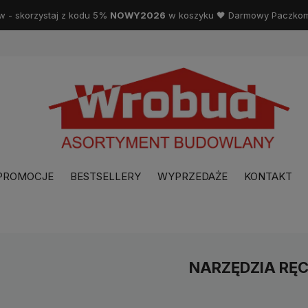
w - skorzystaj z kodu 5%
NOWY2026
w koszyku 🖤 Darmowy Paczkoma
PROMOCJE
BESTSELLERY
WYPRZEDAŻE
KONTAKT
NARZĘDZIA RĘ