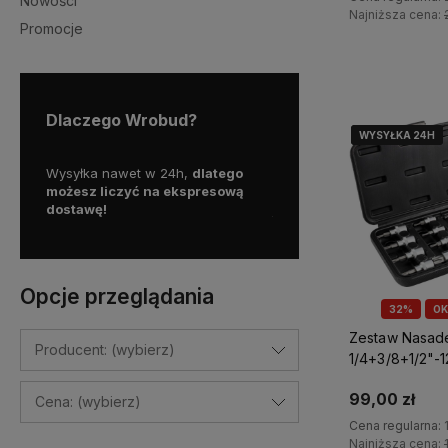
Nowości
Najniższa cena:
Promocje
Do kosz
Dlaczego Wrobud?
WYSYŁKA 24H
WYSYŁKA 24H
WYSYŁKA 24H
y więc
Wysyłka nawet w 24h,
dlatego
Skorzystaj z darmowej d
a
możesz liczyć na ekspresową
Paczkomatem
dostawę!
już od
100 zł!
Opcje przeglądania
32%
OK
Zestaw Nasad
Producent: (wybierz)
1/4+3/8+1/2"-1
Zew. Perfect 
99,00 zł
Cena: (wybierz)
Cena regularna:
Najniższa cena: