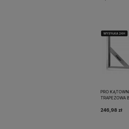
Do kosz
WYSYŁKA 24H
PRO KĄTOWN
TRAPEZOWA 
WSKAŹNIKÓW
80X80CM
246,98 zł
Powiadom o do