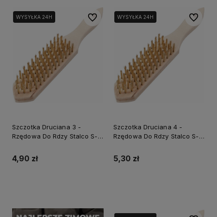
Do ulubionych
Do ulubi
WYSYŁKA 24H
WYSYŁKA 24H
Szczotka Druciana 3 -
Szczotka Druciana 4 -
Rzędowa Do Rdzy Stalco S-
Rzędowa Do Rdzy Stalco S-
47723
47724
4,90 zł
5,30 zł
Do koszyka
Do koszyka