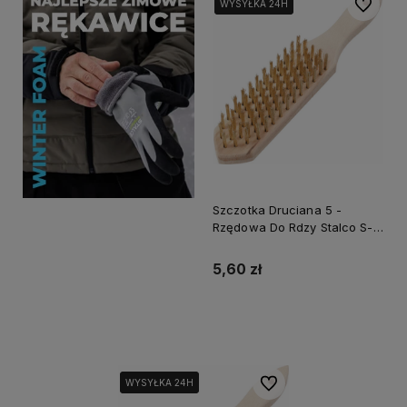
Do ulubi
WYSYŁKA 24H
WYSYŁKA 24H
Szczotka Druciana 5 -
Rzędowa Do Rdzy Stalco S-
47725
5,60 zł
Do koszyka
Do ulubionych
WYSYŁKA 24H
WYSYŁKA 24H