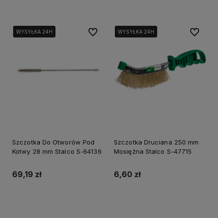
Do ulubionych
Do ulubi
WYSYŁKA 24H
WYSYŁKA 24H
WYSYŁKA 24H
WYSYŁKA 24H
Szczotka Do Otworów Pod
Szczotka Druciana 250 mm
Kotwy 28 mm Stalco S-64136
Mosiężna Stalco S-47715
69,19 zł
6,60 zł
Do koszyka
Do koszyka