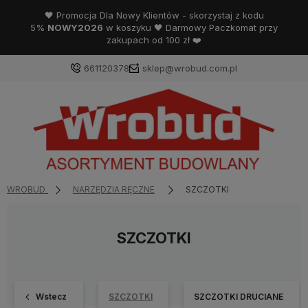
🖤 Promocja Dla Nowy Klientów - skorzystaj z kodu
5%
NOWY2026
w koszyku 🖤 Darmowy Paczkomat przy
zakupach od 100 zł ❤️
661120378
sklep@wrobud.com.pl
WROBUD
NARZĘDZIA RĘCZNE
SZCZOTKI
SZCZOTKI
Wstecz
SZCZOTKI
SZCZOTKI DRUCIANE