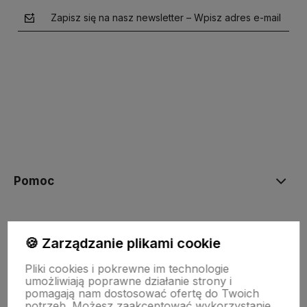
Zapisz się na nasz newsletter – Wpisz adres e-mail
polityce prywatności
Pomoc
Moje konto
🍪 Zarządzanie plikami cookie
Pliki cookies i pokrewne im technologie
Płatności i dostawa
umożliwiają poprawne działanie strony i
pomagają nam dostosować ofertę do Twoich
potrzeb. Możesz zaakceptować wykorzystanie