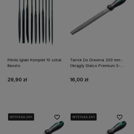
Pilniki Iglaki Komplet 10 sztuk
Tarnik Do Drewna 200 mm ;
Bessto
Okrągły Stalco Premium S-
40413
29,90 zł
16,00 zł
Do koszyka
Do koszyka
Do ulubionych
Do ulubi
WYSYŁKA 24H
WYSYŁKA 24H
WYSYŁKA 24H
WYSYŁKA 24H
WYSYŁKA 24H
WYSYŁKA 24H