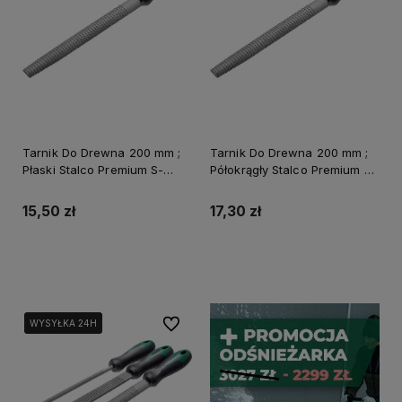
Tarnik Do Drewna 200 mm ;
Tarnik Do Drewna 200 mm ;
Płaski Stalco Premium S-
Półokrągły Stalco Premium S-
40411
40415
15,50 zł
17,30 zł
Do koszyka
Do koszyka
Do ulubionych
WYSYŁKA 24H
WYSYŁKA 24H