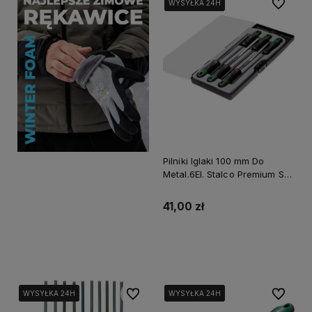
Do ulubi
WYSYŁKA 24H
WYSYŁKA 24H
WYSYŁKA 24H
Pilniki Iglaki 100 mm Do
Metal.6El. Stalco Premium S-
40506
41,00 zł
Do koszyka
Do ulubionych
Do ulubi
WYSYŁKA 24H
WYSYŁKA 24H
WYSYŁKA 24H
WYSYŁKA 24H
WYSYŁKA 24H
WYSYŁKA 24H