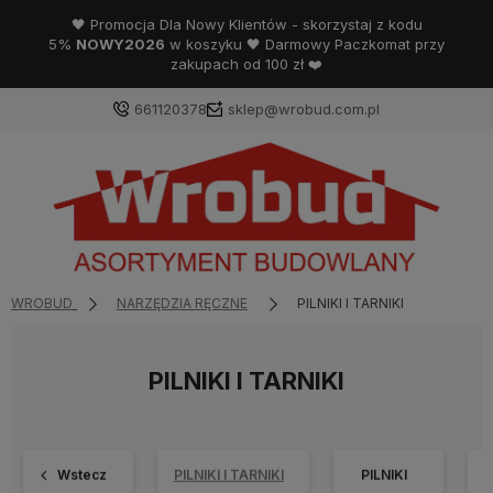
🖤 Promocja Dla Nowy Klientów - skorzystaj z kodu
5%
NOWY2026
w koszyku 🖤 Darmowy Paczkomat przy
zakupach od 100 zł ❤️
661120378
sklep@wrobud.com.pl
WROBUD
NARZĘDZIA RĘCZNE
PILNIKI I TARNIKI
PILNIKI I TARNIKI
Wstecz
PILNIKI I TARNIKI
PILNIKI