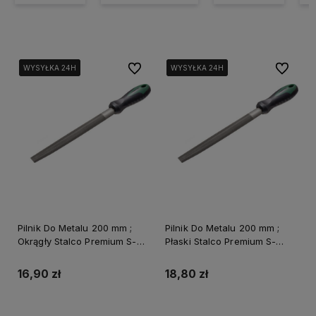
Do ulubionych
Do ulubi
WYSYŁKA 24H
WYSYŁKA 24H
WYSYŁKA 24H
WYSYŁKA 24H
WYSYŁKA 24H
WYSYŁKA 24H
Pilnik Do Metalu 200 mm ;
Pilnik Do Metalu 200 mm ;
Okrągły Stalco Premium S-
Płaski Stalco Premium S-
40305
40303
16,90 zł
18,80 zł
Do koszyka
Do koszyka