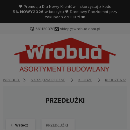
🖤 Promocja Dla Nowy Klientów - skorzystaj z kodu
5%
NOWY2026
w koszyku 🖤 Darmowy Paczkomat przy
zakupach od 100 zł ❤️
661120378
sklep@wrobud.com.pl
WROBUD
NARZĘDZIA RĘCZNE
KLUCZE
KLUCZE NAS
PRZEDŁUŻKI
Wstecz
PRZEDŁUŻKI