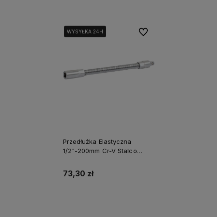
Do ulubionych
WYSYŁKA 24H
Przedłużka Elastyczna
1/2"-200mm Cr-V Stalco
Perfect S-77912
73,30 zł
Do koszyka