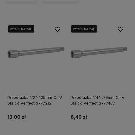
Do ulubionych
Do ulubi
WYSYŁKA 24H
WYSYŁKA 24H
Przedłużka 1/2"-125mm Cr-V
Przedłużka 1/4"-.75mm Cr-V
Stalco Perfect S-77212
Stalco Perfect S-77407
13,00 zł
8,40 zł
Do koszyka
Do koszyka