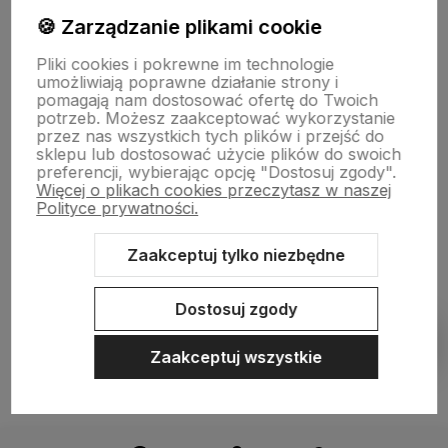
🍪 Zarządzanie plikami cookie
Płatności i dostawa
Pliki cookies i pokrewne im technologie
umożliwiają poprawne działanie strony i
pomagają nam dostosować ofertę do Twoich
Informacje
potrzeb. Możesz zaakceptować wykorzystanie
przez nas wszystkich tych plików i przejść do
sklepu lub dostosować użycie plików do swoich
preferencji, wybierając opcję "Dostosuj zgody".
O nas
Więcej o plikach cookies przeczytasz w naszej
Polityce prywatności.
Zaakceptuj tylko niezbędne
Sklep internetowy Shoper.pl
Szablon Shoper Modern 3.0™
od
GrowCommerce
Dostosuj zgody
Pokaż filtry
Zaakceptuj wszystkie