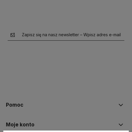
Zapisz się na nasz newsletter – Wpisz adres e-mail
polityce prywatności
Pomoc
Moje konto