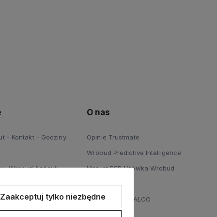
e
O nas
 - Kontakt - Godziny
Opinie Trustmate
Wrobud Predictive Intelligence
ów Wrobud Łańcut
Market PSB Mrówka Wrobud
 Podłóg Wrobud Łańcut
Blog
Zaakceptuj tylko niezbędne
a sprzętów budowlanych i
Dystrybucja STALCO