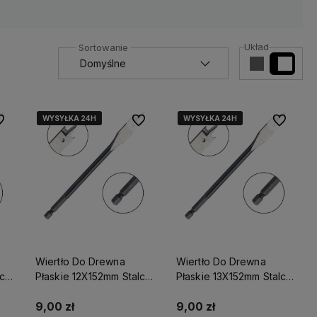
Układ
WYSYŁKA 24H
WYSYŁKA 24H
WYSYŁKA 24H
WYSYŁKA 24H
WYSYŁKA 24H
WYSYŁKA 24H
 ulubionych
Do ulubionych
Do ulubio
Wiertło Do Drewna
Wiertło Do Drewna
lco
Płaskie 12X152mm Stalco
Płaskie 13X152mm Stalco
Perfect S-72007
Perfect S-72009
9,00 zł
9,00 zł