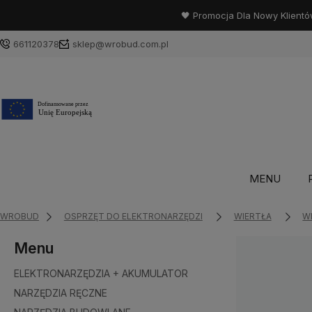
🖤 Promocja Dla Nowy Klientó
661120378
sklep@wrobud.com.pl
MENU
WROBUD
OSPRZĘT DO ELEKTRONARZĘDZI
WIERTŁA
W
Menu
ELEKTRONARZĘDZIA + AKUMULATOR
NARZĘDZIA RĘCZNE