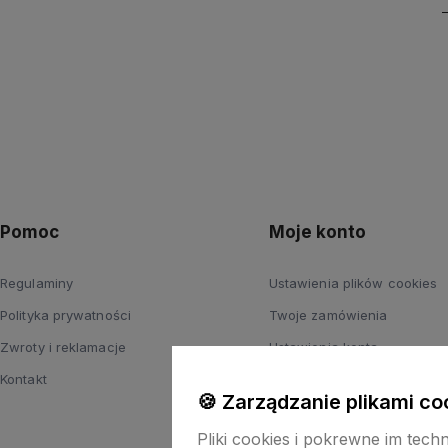
Pomoc
Moje konto
Regulaminy
Ustawienia plików cookies
Polityka prywatności
Twoje zamówienia
Zwroty i reklamacje
Ustawienia konta
Kontakt
Przechowalnia
🍪 Zarządzanie plikami co
Pliki cookies i pokrewne im tech