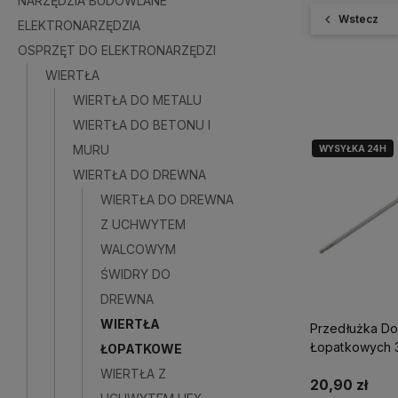
NARZĘDZIA BUDOWLANE
Wstecz
ELEKTRONARZĘDZIA
OSPRZĘT DO ELEKTRONARZĘDZI
WIERTŁA
WIERTŁA DO METALU
WIERTŁA DO BETONU I
MURU
WYSYŁKA 24H
WIERTŁA DO DREWNA
WIERTŁA DO DREWNA
Z UCHWYTEM
WALCOWYM
ŚWIDRY DO
DREWNA
WIERTŁA
Przedłużka Do
Łopatkowych 
ŁOPATKOWE
Yato Yt-3257
WIERTŁA Z
20,90 zł