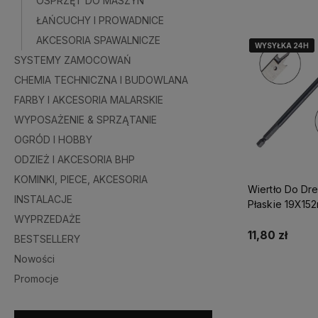
OSPRZĘT DO MASZYN
ŁAŃCUCHY I PROWADNICE
AKCESORIA SPAWALNICZE
WYSYŁKA 24H
WYSYŁKA 24H
WYSYŁKA 24H
SYSTEMY ZAMOCOWAŃ
CHEMIA TECHNICZNA I BUDOWLANA
FARBY I AKCESORIA MALARSKIE
WYPOSAŻENIE & SPRZĄTANIE
OGRÓD I HOBBY
ODZIEŻ I AKCESORIA BHP
KOMINKI, PIECE, AKCESORIA
Wiertło Do Dr
INSTALACJE
Płaskie 19X15
WYPRZEDAŻE
Perfect S-720
11,80 zł
BESTSELLERY
Nowości
Do kosz
Promocje