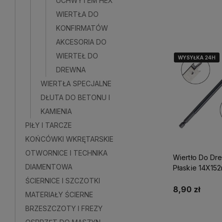
UCHWYTEM HEX
WIERTŁA DO
Do kosz
KONFIRMATÓW
AKCESORIA DO
WIERTEŁ DO
WYSYŁKA 24H
WYSYŁKA 24H
WYSYŁKA 24H
DREWNA
WIERTŁA SPECJALNE
DŁUTA DO BETONU I
KAMIENIA
PIŁY I TARCZE
KOŃCÓWKI WKRĘTARSKIE
OTWORNICE I TECHNIKA
Wiertło Do Dr
DIAMENTOWA
Płaskie 14X15
Perfect S-7201
ŚCIERNICE I SZCZOTKI
8,90 zł
MATERIAŁY ŚCIERNE
BRZESZCZOTY I FREZY
Do kosz