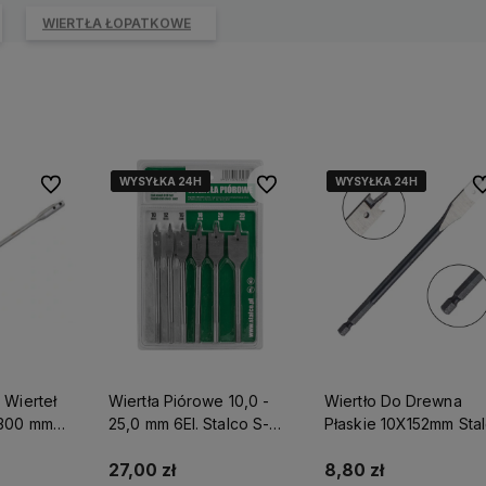
WIERTŁA ŁOPATKOWE
WYSYŁKA 24H
WYSYŁKA 24H
WYSYŁKA 24H
WYSYŁKA 24H
WYSYŁKA 24H
WYSYŁKA 24H
Do ulubionych
Do ulubionych
Do
 Wierteł
Wiertła Piórowe 10,0 -
Wiertło Do Drewna
300 mm
25,0 mm 6El. Stalco S-
Płaskie 10X152mm Sta
27125
Perfect S-72005
27,00 zł
8,80 zł