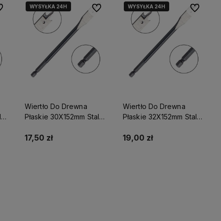
WYSYŁKA 24H
WYSYŁKA 24H
 ulubionych
Do ulubionych
Do ulubio
tego
sową
Wiertło Do Drewna
Wiertło Do Drewna
lco
Płaskie 30X152mm Stalco
Płaskie 32X152mm Stalco
Perfect S-72033
Perfect S-72035
17,50 zł
19,00 zł
Do koszyka
Do koszyka