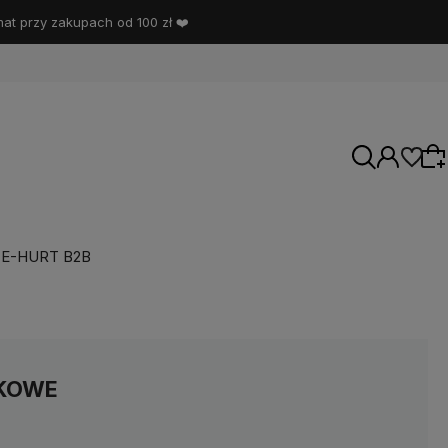
t przy zakupach od 100 zł ❤️
E-HURT B2B
Wybierz coś dla siebie z naszej aktualnej
oferty lub zaloguj się, aby przywrócić dodane
produkty do listy z poprzedniej sesji.
TKOWE