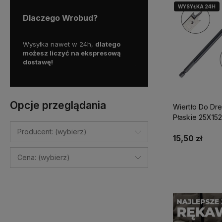
WYSYŁKA 24H
Dlaczego Wrobud?
y więc
Wysyłka nawet w 24h,
dlatego
Skorzystaj z darmowej d
a
możesz liczyć na ekspresową
Paczkomatem
dostawę!
już od
100 zł!
Opcje przeglądania
Wiertło Do Dr
Płaskie 25X15
Perfect S-720
Producent: (wybierz)
15,50 zł
Cena: (wybierz)
Do kosz