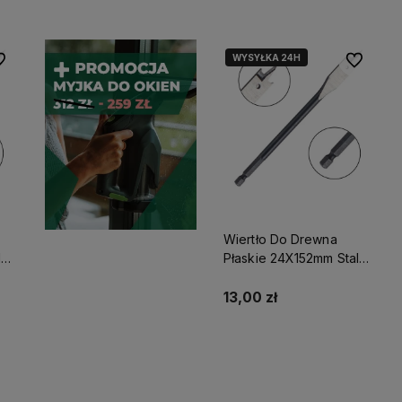
WYSYŁKA 24H
 ulubionych
Do ulubio
Wiertło Do Drewna
lco
Płaskie 24X152mm Stalco
Perfect S-72025
13,00 zł
Do koszyka