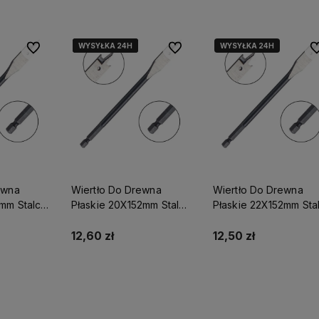
WYSYŁKA 24H
WYSYŁKA 24H
WYSYŁKA 24H
WYSYŁKA 24H
Do ulubionych
Do ulubionych
Do
ewna
Wiertło Do Drewna
Wiertło Do Drewna
2mm Stalco
Płaskie 20X152mm Stalco
Płaskie 22X152mm Sta
19
Perfect S-72021
Perfect S-72023
12,60 zł
12,50 zł
yka
Do koszyka
Do koszyka