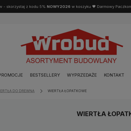
w - skorzystaj z kodu 5%
NOWY2026
w koszyku 🖤 Darmowy Paczkoma
PROMOCJE
BESTSELLERY
WYPRZEDAŻE
KONTAKT
IERTŁA DO DREWNA
WIERTŁA ŁOPATKOWE
WIERTŁA ŁOPA