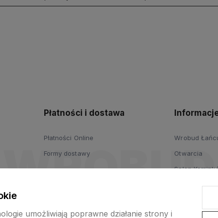
polityce
prywatności
Płatności i dostawa
Informacj
Płatności Online
Wrobud Łańcut
Formy dostawy
Otwarcia
Salon Komink
Salon Drzwi i
okie
Wypożyczalni
nologie umożliwiają poprawne działanie strony i
ogrodniczych