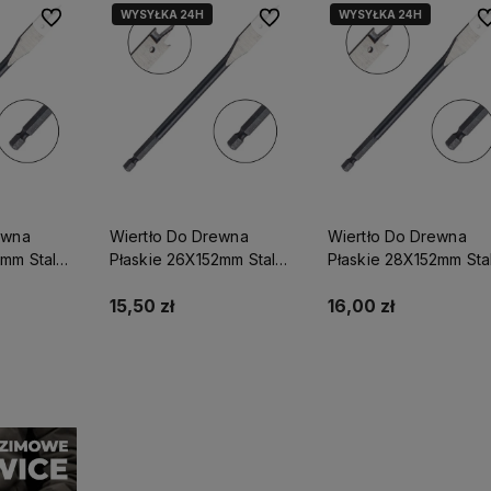
WYSYŁKA 24H
WYSYŁKA 24H
Do ulubionych
Do ulubionych
Do
ostawy
Działamy od 1998 roku, mamy więc
Wysyłka nawet w 24h,
dla
już
26 lat doświadczenia na
możesz liczyć na ekspre
polskim rynku.
dostawę!
ewna
Wiertło Do Drewna
Wiertło Do Drewna
2mm Stalco
Płaskie 26X152mm Stalco
Płaskie 28X152mm Sta
27
Perfect S-72029
Perfect S-72031
15,50 zł
16,00 zł
yka
Do koszyka
Do koszyka