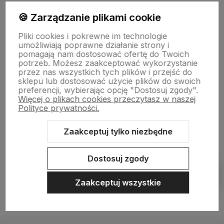
Moje konto
🍪 Zarządzanie plikami cookie
Pliki cookies i pokrewne im technologie
Płatności i dostawa
umożliwiają poprawne działanie strony i
pomagają nam dostosować ofertę do Twoich
potrzeb. Możesz zaakceptować wykorzystanie
przez nas wszystkich tych plików i przejść do
Informacje
sklepu lub dostosować użycie plików do swoich
preferencji, wybierając opcję "Dostosuj zgody".
Więcej o plikach cookies przeczytasz w naszej
O nas
Polityce prywatności.
Zaakceptuj tylko niezbędne
Sklep internetowy Shoper.pl
Szablon Shoper Modern 3.0™
od
Dostosuj zgody
GrowCommerce
Pokaż filtry
Zaakceptuj wszystkie