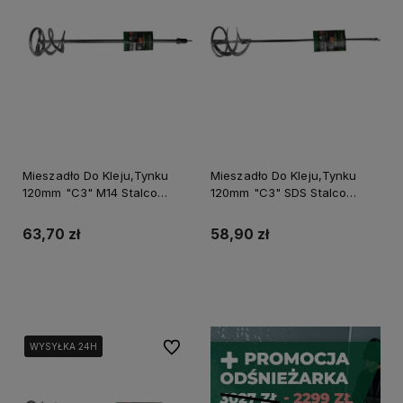
Mieszadło Do Kleju,Tynku
Mieszadło Do Kleju,Tynku
120mm "C3" M14 Stalco
120mm "C3" SDS Stalco
Perfect S-73820
Perfect S-73818
63,70 zł
58,90 zł
Do koszyka
Do koszyka
Do ulubionych
WYSYŁKA 24H
WYSYŁKA 24H
WYSYŁKA 24H