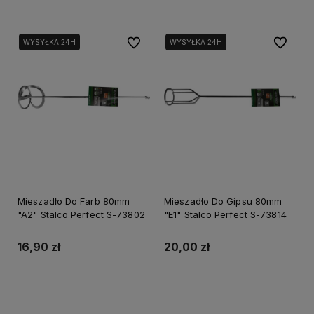
Do ulubionych
Do ulubi
WYSYŁKA 24H
WYSYŁKA 24H
Mieszadło Do Farb 80mm
Mieszadło Do Gipsu 80mm
"A2" Stalco Perfect S-73802
"E1" Stalco Perfect S-73814
16,90 zł
20,00 zł
Do koszyka
Do koszyka