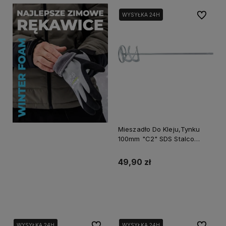
Do ulubi
WYSYŁKA 24H
Mieszadło Do Kleju,Tynku
100mm "C2" SDS Stalco
Perfect S-73817
49,90 zł
Do koszyka
Do ulubionych
Do ulubi
WYSYŁKA 24H
WYSYŁKA 24H
WYSYŁKA 24H
WYSYŁKA 24H
WYSYŁKA 24H
WYSYŁKA 24H