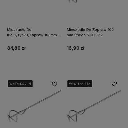
Mieszadło Do
Mieszadło Do Zapraw 100
Kleju,Tynku,Zapraw 160mm
mm Stalco S-37972
"Y" M14 Stalco Perfect S-
73821
84,80 zł
16,90 zł
Do koszyka
Do koszyka
Do ulubionych
Do ulubi
WYSYŁKA 24H
WYSYŁKA 24H
WYSYŁKA 24H
WYSYŁKA 24H
WYSYŁKA 24H
WYSYŁKA 24H