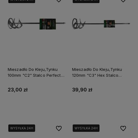
Mieszadło Do Kleju,Tynku
Mieszadło Do Kleju,Tynku
100mm "C2" Stalco Perfect
120mm "C3" Hex Stalco
S-73810
Perfect S-73812
23,00 zł
39,90 zł
Do koszyka
Do koszyka
Do ulubionych
Do ulubi
WYSYŁKA 24H
WYSYŁKA 24H
WYSYŁKA 24H
WYSYŁKA 24H