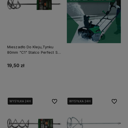
Mieszadło Do Kleju,Tynku
80mm "C1" Stalco Perfect S-
73808
19,50 zł
Do koszyka
Do ulubionych
Do ulubi
WYSYŁKA 24H
WYSYŁKA 24H
WYSYŁKA 24H
WYSYŁKA 24H