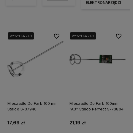
ELEKTRONARZĘDZI
Do ulubionych
Do ulubi
WYSYŁKA 24H
WYSYŁKA 24H
WYSYŁKA 24H
WYSYŁKA 24H
WYSYŁKA 24H
WYSYŁKA 24H
Mieszadło Do Farb 100 mm
Mieszadło Do Farb 100mm
Stalco S-37940
"A3" Stalco Perfect S-73804
17,69 zł
21,19 zł