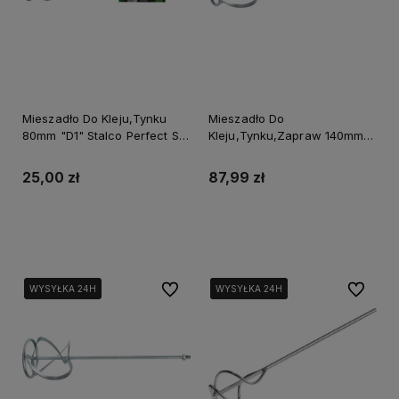
Mieszadło Do Kleju,Tynku
Mieszadło Do
80mm "D1" Stalco Perfect S-
Kleju,Tynku,Zapraw 140mm
73816
"Y" M14 Stalco Perfect S-
73819
25,00 zł
87,99 zł
Do koszyka
Do koszyka
Do ulubionych
Do ulubi
WYSYŁKA 24H
WYSYŁKA 24H
WYSYŁKA 24H
WYSYŁKA 24H
WYSYŁKA 24H