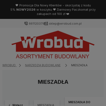
🖤 Promocja Dla Nowy Klientów - skorzystaj z kodu
5%
NOWY2026
w koszyku 🖤 Darmowy Paczkomat przy
zakupach od 100 zł ❤️
661120378
sklep@wrobud.com.pl
WROBUD
NARZĘDZIA BUDOWLANE
MIESZADŁA
MIESZADŁA
MIESZADŁA DO
Wstecz
MIESZADŁA