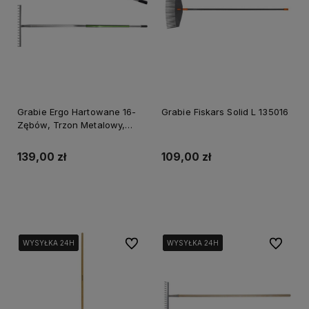
Grabie Ergo Hartowane 16-
Grabie Fiskars Solid L 135016
Zębów, Trzon Metalowy,
Pochwyt Gumowany Stalco
Perfect S-74009
139,00 zł
109,00 zł
Do koszyka
Do koszyka
Do ulubionych
Do ulubi
WYSYŁKA 24H
WYSYŁKA 24H
WYSYŁKA 24H
WYSYŁKA 24H
WYSYŁKA 24H
WYSYŁKA 24H