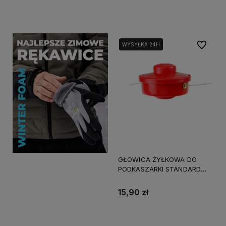
Do koszyka
Do koszyka
Do ulubi
WYSYŁKA 24H
WYSYŁKA 24H
GŁOWICA ŻYŁKOWA DO
PODKASZARKI STANDARD
GEKO G81066
15,90 zł
Do koszyka