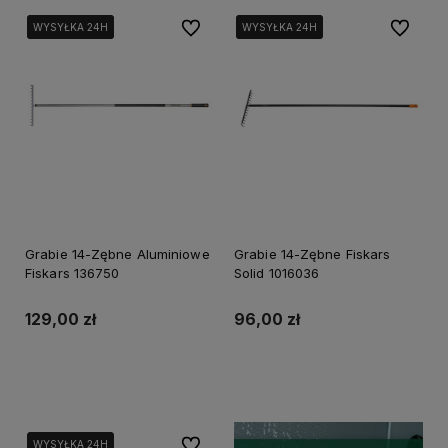
Do ulubionych
Do ulubi
WYSYŁKA 24H
WYSYŁKA 24H
WYSYŁKA 24H
WYSYŁKA 24H
WYSYŁKA 24H
WYSYŁKA 24H
Grabie 14-Zębne Aluminiowe
Grabie 14-Zębne Fiskars
Fiskars 136750
Solid 1016036
129,00 zł
96,00 zł
Powiadom o dostępności
Do koszyka
Do ulubionych
WYSYŁKA 24H
WYSYŁKA 24H