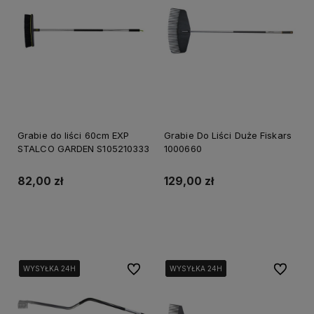
Grabie do liści 60cm EXP
Grabie Do Liści Duże Fiskars
STALCO GARDEN S105210333
1000660
82,00 zł
129,00 zł
Do koszyka
Powiadom o dostępności
Do ulubionych
Do ulubi
WYSYŁKA 24H
WYSYŁKA 24H
WYSYŁKA 24H
WYSYŁKA 24H
WYSYŁKA 24H
WYSYŁKA 24H