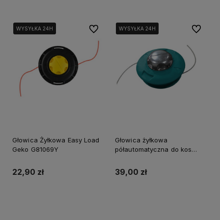
Do ulubionych
Do ulubi
WYSYŁKA 24H
WYSYŁKA 24H
WYSYŁKA 24H
WYSYŁKA 24H
WYSYŁKA 24H
Głowica Żyłkowa Easy Load
Głowica żyłkowa
Geko G81069Y
półautomatyczna do kos
Vander VAK716
22,90 zł
39,00 zł
Do koszyka
Do koszyka