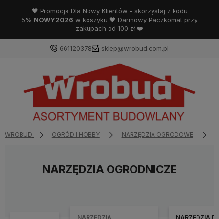
🖤 Promocja Dla Nowy Klientów - skorzystaj z kodu
5%
NOWY2026
w koszyku 🖤 Darmowy Paczkomat przy
zakupach od 100 zł ❤️
661120378
sklep@wrobud.com.pl
WROBUD
OGRÓD I HOBBY
NARZĘDZIA OGRODOWE
N
NARZĘDZIA OGRODNICZE
NARZĘDZIA
NARZĘDZIA D