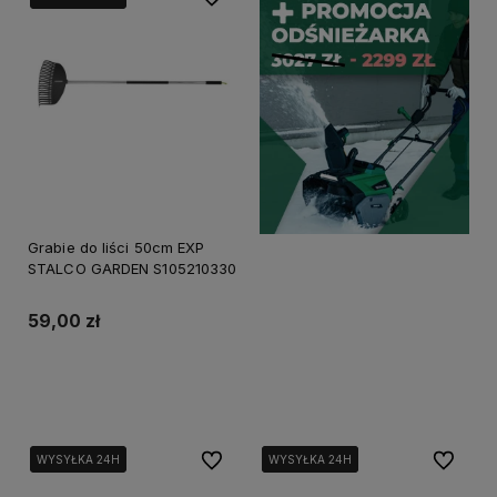
Grabie do liści 50cm EXP
STALCO GARDEN S105210330
59,00 zł
Do koszyka
Do ulubionych
Do ulubi
WYSYŁKA 24H
WYSYŁKA 24H
WYSYŁKA 24H
WYSYŁKA 24H
WYSYŁKA 24H