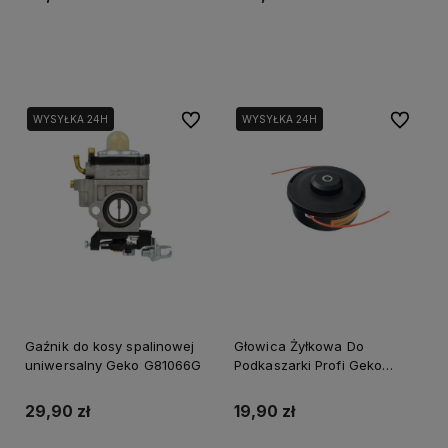
Powiadom o dostępności
Powiadom o dostępności
Do ulubionych
Do ulubi
WYSYŁKA 24H
WYSYŁKA 24H
Gaźnik do kosy spalinowej
Głowica Żyłkowa Do
uniwersalny Geko G81066G
Podkaszarki Profi Geko
G81069N
29,90 zł
19,90 zł