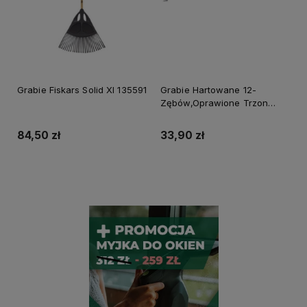
Grabie Fiskars Solid Xl 135591
Grabie Hartowane 12-
Zębów,Oprawione Trzon
Drewniany 130cm Stalco
Garden S-80113
84,50 zł
33,90 zł
Powiadom o dostępności
Do koszyka