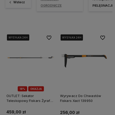
Wstecz
OGRODNICZE
PIELĘGNACJI 
Do ulubionych
Do ulubi
WYSYŁKA 24H
WYSYŁKA 24H
WYSYŁKA 24H
WYSYŁKA 24H
WYSYŁKA 24H
WYSYŁKA 24H
18%
OKAZJA
OUTLET: Sekator
Wyrywacz Do Chwastów
Teleskopowy Fiskars Żyrafa
Fiskars Xact 139950
PowerGearX UPX86
(Uszkodzony)
459,00 zł
256,00 zł