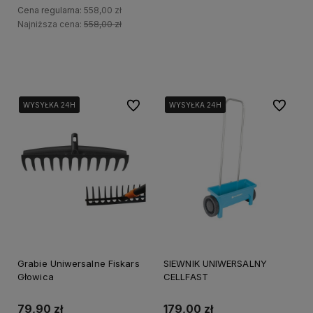
Cena regularna:
558,00 zł
Najniższa cena:
558,00 zł
Do koszyka
Powiadom o dostępności
Do ulubionych
Do ulubi
WYSYŁKA 24H
WYSYŁKA 24H
WYSYŁKA 24H
WYSYŁKA 24H
Grabie Uniwersalne Fiskars
SIEWNIK UNIWERSALNY
Głowica
CELLFAST
79,90 zł
179,00 zł