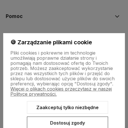
polityce prywatności
Pomoc
Moje konto
🍪 Zarządzanie plikami cookie
Pliki cookies i pokrewne im technologie
Płatności i dostawa
umożliwiają poprawne działanie strony i
pomagają nam dostosować ofertę do Twoich
potrzeb. Możesz zaakceptować wykorzystanie
przez nas wszystkich tych plików i przejść do
Informacje
sklepu lub dostosować użycie plików do swoich
preferencji, wybierając opcję "Dostosuj zgody".
Więcej o plikach cookies przeczytasz w naszej
O nas
Polityce prywatności.
Zaakceptuj tylko niezbędne
Sklep internetowy Shoper.pl
Szablon Shoper Modern 3.0™
od
Dostosuj zgody
GrowCommerce