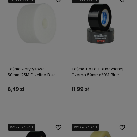
Taśma Antyrysowa
Taśma Do Folii Budowlanej
50mm/25M Flizelina Blue
Czarna 50mmx20M Blue
Dolphin
Dolphin
8,49 zł
11,99 zł
Do koszyka
Do koszyka
Do ulubionych
Do ulubi
WYSYŁKA 24H
WYSYŁKA 24H
WYSYŁKA 24H
WYSYŁKA 24H