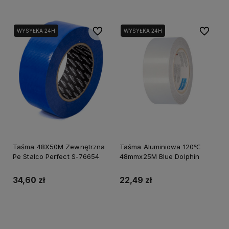
Do ulubionych
Do ulubi
WYSYŁKA 24H
WYSYŁKA 24H
Taśma 48X50M Zewnętrzna
Taśma Aluminiowa 120℃
Pe Stalco Perfect S-76654
48mmx25M Blue Dolphin
34,60 zł
22,49 zł
Do koszyka
Do koszyka