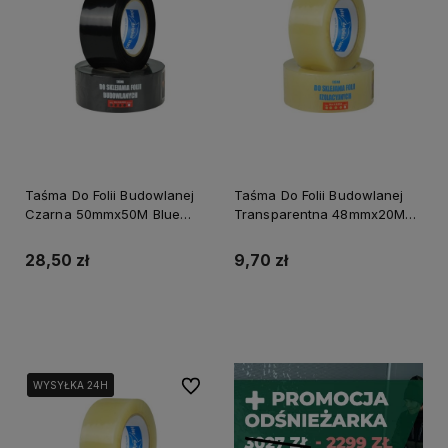
Taśma Do Folii Budowlanej
Taśma Do Folii Budowlanej
Czarna 50mmx50M Blue
Transparentna 48mmx20M
Dolphin
Blue Dolphin
28,50 zł
9,70 zł
Do koszyka
Do koszyka
Do ulubionych
WYSYŁKA 24H
WYSYŁKA 24H