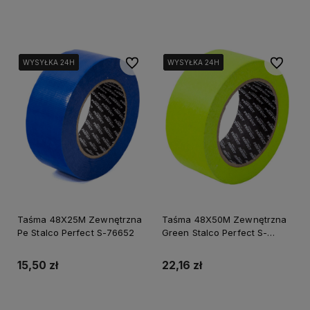
Do koszyka
Do koszyka
Do ulubionych
Do ulubi
WYSYŁKA 24H
WYSYŁKA 24H
WYSYŁKA 24H
WYSYŁKA 24H
WYSYŁKA 24H
WYSYŁKA 24H
Taśma 48X25M Zewnętrzna
Taśma 48X50M Zewnętrzna
Pe Stalco Perfect S-76652
Green Stalco Perfect S-
76660
15,50 zł
22,16 zł
Do koszyka
Do koszyka