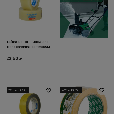
Taśma Do Folii Budowlanej
Transparentna 48mmx50M
Blue Dolphin
22,50 zł
Do koszyka
Do ulubionych
Do ulubi
WYSYŁKA 24H
WYSYŁKA 24H
WYSYŁKA 24H
WYSYŁKA 24H
WYSYŁKA 24H