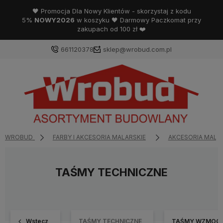
🖤 Promocja Dla Nowy Klientów - skorzystaj z kodu
5%
NOWY2026
w koszyku 🖤 Darmowy Paczkomat przy
zakupach od 100 zł ❤️
661120378
sklep@wrobud.com.pl
WROBUD
FARBY I AKCESORIA MALARSKIE
AKCESORIA MALA
TAŚMY TECHNICZNE
Wstecz
TAŚMY TECHNICZNE
TAŚMY WZMOCN