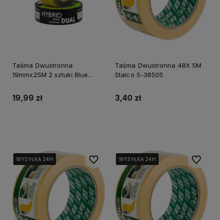
Taśma Dwustronna
Taśma Dwustronna 48X 5M
19mmx25M 2 sztuki Blue
Stalco S-38505
Dolphin
19,99 zł
3,40 zł
Do koszyka
Do koszyka
Do ulubionych
Do ulubi
WYSYŁKA 24H
WYSYŁKA 24H
WYSYŁKA 24H
WYSYŁKA 24H
WYSYŁKA 24H
WYSYŁKA 24H