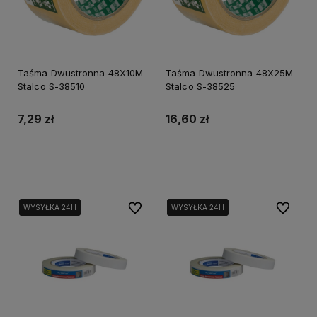
Taśma Dwustronna 48X10M
Taśma Dwustronna 48X25M
Stalco S-38510
Stalco S-38525
7,29 zł
16,60 zł
Do koszyka
Do koszyka
Do ulubionych
Do ulubi
WYSYŁKA 24H
WYSYŁKA 24H
WYSYŁKA 24H
WYSYŁKA 24H