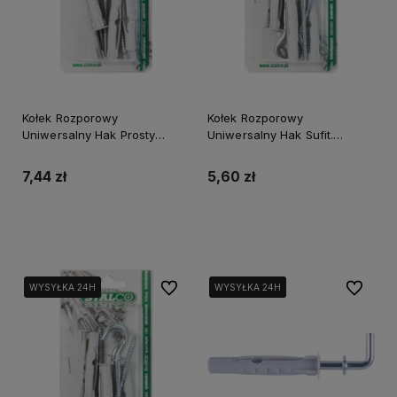
Kołek Rozporowy
Kołek Rozporowy
Uniwersalny Hak Prosty
Uniwersalny Hak Sufit.
Bkuhp-8*65 N Blister
Bkuhs-6*65 N Blister
(4)/12/72
(4)/12/72
7,44 zł
5,60 zł
Do koszyka
Do koszyka
Do ulubionych
Do ulubi
WYSYŁKA 24H
WYSYŁKA 24H
WYSYŁKA 24H
WYSYŁKA 24H
WYSYŁKA 24H