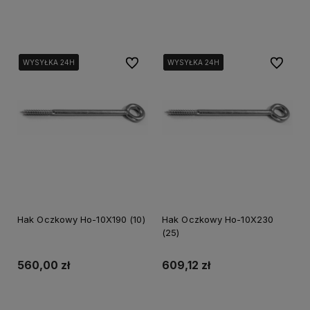
Powiadom o dostępności
Powiadom o dostępności
Do ulubionych
Do ulubi
WYSYŁKA 24H
WYSYŁKA 24H
WYSYŁKA 24H
WYSYŁKA 24H
WYSYŁKA 24H
WYSYŁKA 24H
Hak Oczkowy Ho-10X190 (10)
Hak Oczkowy Ho-10X230
(25)
560,00 zł
609,12 zł
Powiadom o dostępności
Do koszyka