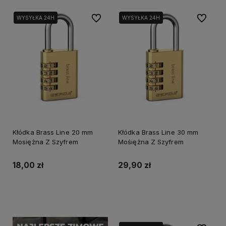
Do ulubionych
Do ulubi
WYSYŁKA 24H
WYSYŁKA 24H
Kłódka Brass Line 20 mm
Kłódka Brass Line 30 mm
Mosiężna Z Szyfrem
Mośiężna Z Szyfrem
18,00 zł
29,90 zł
Do koszyka
Do koszyka