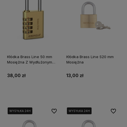
Kłódka Brass Line 50 mm
Kłódka Brass Line S20 mm
Mosiężna Z Wydłużonym
Mosiężna
Pałąkiem
38,00 zł
13,00 zł
Do koszyka
Do koszyka
Do ulubionych
Do ulubi
WYSYŁKA 24H
WYSYŁKA 24H
WYSYŁKA 24H
WYSYŁKA 24H
WYSYŁKA 24H
WYSYŁKA 24H