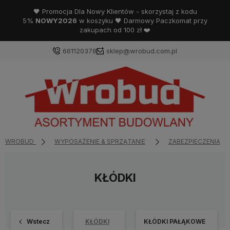
🖤 Promocja Dla Nowy Klientów - skorzystaj z kodu
5%
NOWY2026
w koszyku 🖤 Darmowy Paczkomat przy
zakupach od 100 zł ❤️
661120378
sklep@wrobud.com.pl
WROBUD
WYPOSAŻENIE & SPRZĄTANIE
ZABEZPIECZENIA
KŁÓDKI
Wstecz
KŁÓDKI
KŁÓDKI PAŁĄKOWE