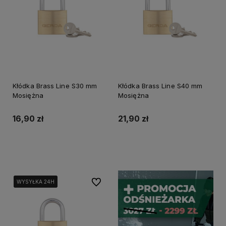
Kłódka Brass Line S30 mm
Kłódka Brass Line S40 mm
Mosiężna
Mosiężna
16,90 zł
21,90 zł
Do koszyka
Do koszyka
Do ulubionych
WYSYŁKA 24H
WYSYŁKA 24H
WYSYŁKA 24H