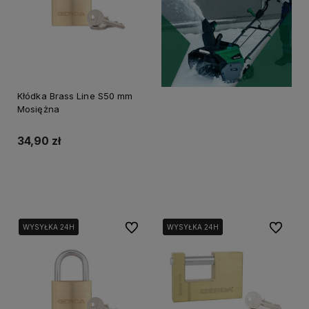
Kłódka Brass Line S50 mm
Mosiężna
34,90 zł
Do koszyka
Do ulubionych
Do ulubi
WYSYŁKA 24H
WYSYŁKA 24H
WYSYŁKA 24H
WYSYŁKA 24H