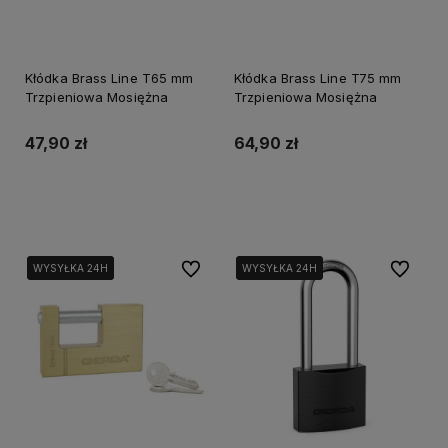
Kłódka Brass Line T65 mm
Kłódka Brass Line T75 mm
Trzpieniowa Mosiężna
Trzpieniowa Mosiężna
47,90 zł
64,90 zł
Do koszyka
Do koszyka
Do ulubionych
Do ulubi
WYSYŁKA 24H
WYSYŁKA 24H
WYSYŁKA 24H
WYSYŁKA 24H