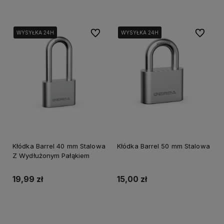
Do ulubionych
Do ulubi
WYSYŁKA 24H
WYSYŁKA 24H
WYSYŁKA 24H
WYSYŁKA 24H
WYSYŁKA 24H
WYSYŁKA 24H
Kłódka Barrel 40 mm Stalowa
Kłódka Barrel 50 mm Stalowa
Z Wydłużonym Pałąkiem
19,99 zł
15,00 zł
Do koszyka
Do koszyka