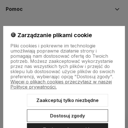
Pomoc
Moje konto
🍪 Zarządzanie plikami cookie
Pliki cookies i pokrewne im technologie
Płatności i dostawa
umożliwiają poprawne działanie strony i
pomagają nam dostosować ofertę do Twoich
potrzeb. Możesz zaakceptować wykorzystanie
przez nas wszystkich tych plików i przejść do
Informacje
sklepu lub dostosować użycie plików do swoich
preferencji, wybierając opcję "Dostosuj zgody".
Więcej o plikach cookies przeczytasz w naszej
O nas
Polityce prywatności.
Zaakceptuj tylko niezbędne
Sklep internetowy Shoper.pl
Szablon Shoper Modern 3.0™
od
Dostosuj zgody
GrowCommerce
Pokaż filtry