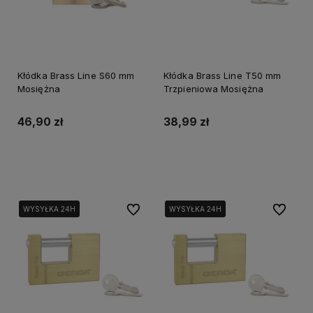
Kłódka Brass Line S60 mm
Kłódka Brass Line T50 mm
Mosiężna
Trzpieniowa Mosiężna
46,90 zł
38,99 zł
Do koszyka
Do koszyka
Do ulubionych
Do ulubi
WYSYŁKA 24H
WYSYŁKA 24H
WYSYŁKA 24H
WYSYŁKA 24H