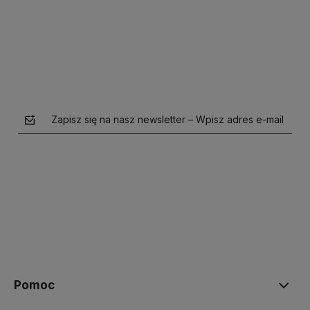
Do koszyka
Do koszyka
Zapisz się na nasz newsletter – Wpisz adres e-mail
polityce prywatności
Pomoc