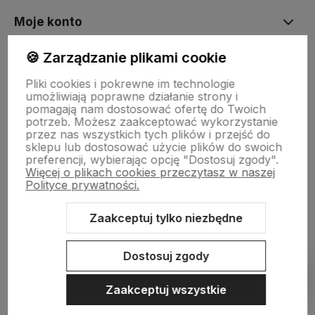
Moje konto
🍪 Zarządzanie plikami cookie
Płatności i dostawa
Pliki cookies i pokrewne im technologie
umożliwiają poprawne działanie strony i
pomagają nam dostosować ofertę do Twoich
Informacje
potrzeb. Możesz zaakceptować wykorzystanie
przez nas wszystkich tych plików i przejść do
sklepu lub dostosować użycie plików do swoich
preferencji, wybierając opcję "Dostosuj zgody".
O nas
Więcej o plikach cookies przeczytasz w naszej
Polityce prywatności.
Zaakceptuj tylko niezbędne
Sklep internetowy Shoper.pl
Szablon Shoper Modern 3.0™
od
GrowCommerce
Dostosuj zgody
Pokaż filtry
Zaakceptuj wszystkie