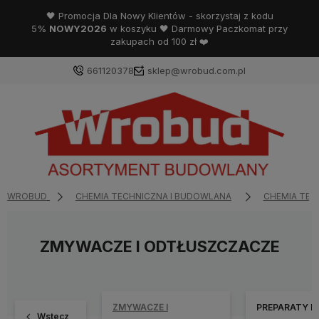
🖤 Promocja Dla Nowy Klientów - skorzystaj z kodu
5%
NOWY2026
w koszyku 🖤 Darmowy Paczkomat przy
zakupach od 100 zł ❤️
661120378
sklep@wrobud.com.pl
WROBUD
CHEMIA TECHNICZNA I BUDOWLANA
CHEMIA TEC
ZMYWACZE I ODTŁUSZCZACZE
ZMYWACZE I
PREPARATY D
Wstecz