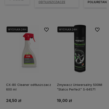
ODTŁUSZCZACZE
POLIURETAN
Do ulubionych
Do ulubi
WYSYŁKA 24H
WYSYŁKA 24H
CX-80 Cleaner odtłuszczacz
Zmywacz Uniwersalny 500Ml
600 ml
"Stalco Perfect" S-64571
24,50 zł
19,00 zł