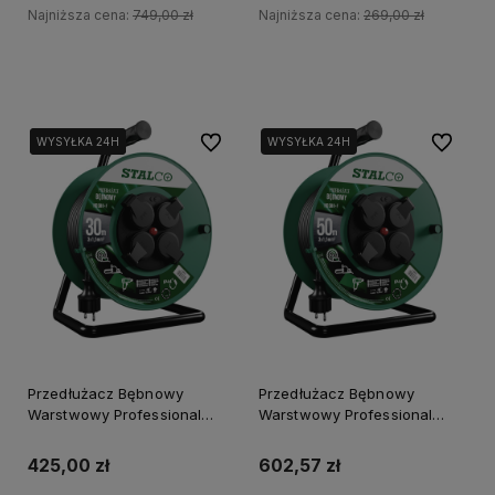
Najniższa cena:
749,00 zł
Najniższa cena:
269,00 zł
Do koszyka
Do koszyka
Do ulubionych
Do ulubi
WYSYŁKA 24H
WYSYŁKA 24H
WYSYŁKA 24H
Przedłużacz Bębnowy
Przedłużacz Bębnowy
Warstwowy Professional
Warstwowy Professional
30M, 16A,3X1,5mm Stalco S-
50M, 16A,3X1,5mm Stalco S-
46605
46607
425,00 zł
602,57 zł