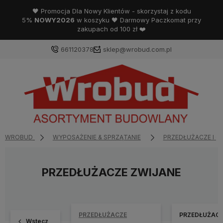
🖤 Promocja Dla Nowy Klientów - skorzystaj z kodu
5%
NOWY2026
w koszyku 🖤 Darmowy Paczkomat przy
zakupach od 100 zł ❤️
661120378
sklep@wrobud.com.pl
WROBUD
WYPOSAŻENIE & SPRZĄTANIE
PRZEDŁUŻACZE I O
PRZEDŁUŻACZE ZWIJANE
PRZEDŁUŻACZE
PRZEDŁUŻAC
Wstecz