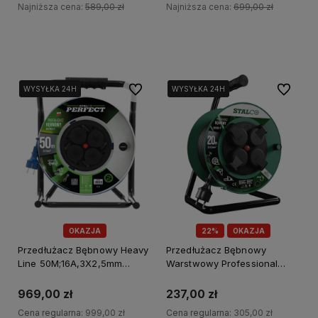
Najniższa cena:
589,00 zł
Najniższa cena:
699,00 zł
Do koszyka
Do koszyka
Do ulubionych
Do ulubi
WYSYŁKA 24H
WYSYŁKA 24H
WYSYŁKA 24H
WYSYŁKA 24H
OKAZJA
22%
OKAZJA
Przedłużacz Bębnowy Heavy
Przedłużacz Bębnowy
Line 50M;16A,3X2,5mm
Warstwowy Professional
Stalco Perfect S-75704
20M, 16A,3X1,5mm Stalco S-
46600
969,00 zł
237,00 zł
Cena regularna:
999,00 zł
Cena regularna:
305,00 zł