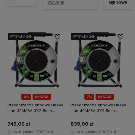
ZWIJANE
BĘBNOWE
Do ulubionych
Do ulubi
WYSYŁKA 24H
WYSYŁKA 24H
WYSYŁKA 24H
WYSYŁKA 24H
6%
OKAZJA
7%
OKAZJA
Przedłużacz Bębnowy Heavy
Przedłużacz Bębnowy Heavy
Line 30M;16A,3X2,5mm
Line 40M;16A,3X2,5mm
Stalco Perfect S-75700
Stalco Perfect S-75702
749,00 zł
839,00 zł
Cena regularna:
799,00 zł
Cena regularna:
899,00 zł