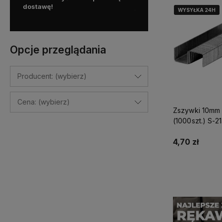
dostawę!
już od
100 zł!
WYSYŁKA 24H
WYSYŁKA 24H
WYSYŁKA 24H
Opcje przeglądania
Producent: (wybierz)
Cena: (wybierz)
Zszywki 10mm 
(1000szt.) S-2
4,70 zł
Do kosz