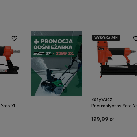
stępności
Powiadom o dostępności
Do koszyka
WYSYŁKA 24H
Do ulubionych
Do
Zszywacz
Yato Yt-
Pneumatyczny Yato Yt
09203
199,99 zł
stępności
Powiadom o dostępnoś