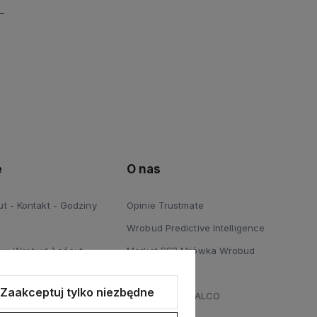
e
O nas
 - Kontakt - Godziny
Opinie Trustmate
Wrobud Predictive Intelligence
ów Wrobud Łańcut
Market PSB Mrówka Wrobud
 Podłóg Wrobud Łańcut
Blog
Zaakceptuj tylko niezbędne
a sprzętów budowlanych i
Dystrybucja STALCO