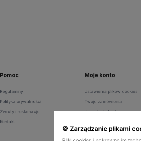
Pomoc
Moje konto
Regulaminy
Ustawienia plików cookies
Polityka prywatności
Twoje zamówienia
Zwroty i reklamacje
Ustawienia konta
Kontakt
Przechowalnia
🍪 Zarządzanie plikami co
Pliki cookies i pokrewne im tech