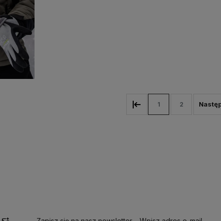
1
2
Zapisz się na nasz newsletter – Wpisz adres e-mail