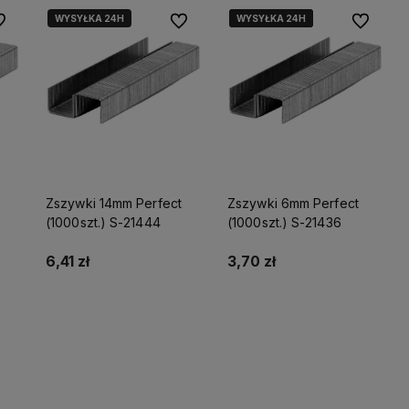
WYSYŁKA 24H
WYSYŁKA 24H
WYSYŁKA 24H
WYSYŁKA 24H
 ulubionych
Do ulubionych
Do ulubio
Zszywki 14mm Perfect
Zszywki 6mm Perfect
(1000szt.) S-21444
(1000szt.) S-21436
6,41 zł
3,70 zł
Powiadom o dostępności
Do koszyka