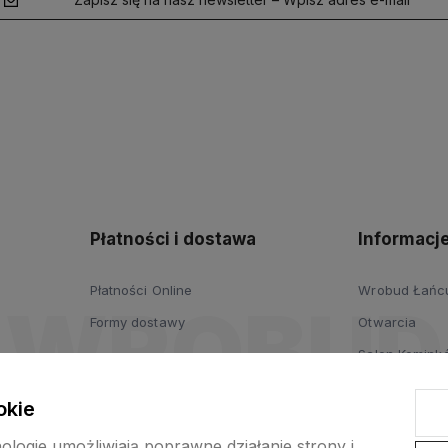
polityce
prywatności
Płatności i dostawa
Informacj
Płatności Online
Wrobud Łańcut
Formy dostawy
Otwarcia
Salon Komink
Salon Drzwi i
okie
Wypożyczalni
nologie umożliwiają poprawne działanie strony i