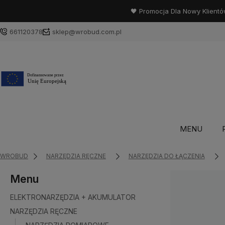
🖤 Promocja Dla Nowy Klientó
661120378
sklep@wrobud.com.pl
MENU
WROBUD
NARZĘDZIA RĘCZNE
NARZĘDZIA DO ŁĄCZENIA
Menu
ELEKTRONARZĘDZIA + AKUMULATOR
NARZĘDZIA RĘCZNE