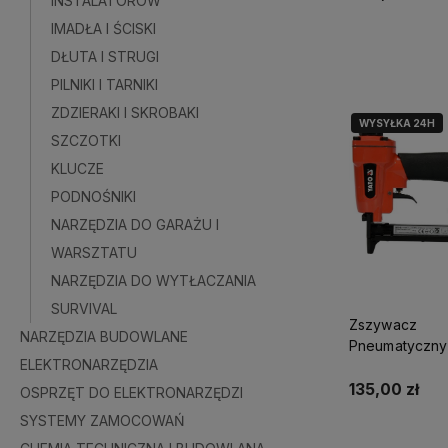
INSTALATORÓW
IMADŁA I ŚCISKI
Powiadom o do
DŁUTA I STRUGI
PILNIKI I TARNIKI
ZDZIERAKI I SKROBAKI
WYSYŁKA 24H
SZCZOTKI
KLUCZE
PODNOŚNIKI
NARZĘDZIA DO GARAŻU I
WARSZTATU
NARZĘDZIA DO WYTŁACZANIA
SURVIVAL
Zszywacz
NARZĘDZIA BUDOWLANE
Pneumatyczny 
ELEKTRONARZĘDZIA
09201
135,00 zł
OSPRZĘT DO ELEKTRONARZĘDZI
SYSTEMY ZAMOCOWAŃ
Powiadom o do