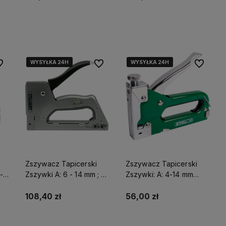
Do koszyka
Powiadom o dostępności
WYSYŁKA 24H
WYSYŁKA 24H
WYSYŁKA 24H
WYSYŁKA 24H
WYSYŁKA 24H
WYSYŁKA 24H
 ulubionych
Do ulubionych
Do ulubio
Zszywacz Tapicerski
Zszywacz Tapicerski
-
Zszywki A: 6 - 14 mm ; T:
Zszywki: A: 4-14 mm
14 mm Stalco Perfect S-
Stalco Premium S-21410
70418
108,40 zł
56,00 zł
ci
Do koszyka
Do koszyka