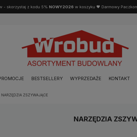
w - skorzystaj z kodu 5%
NOWY2026
w koszyku 🖤 Darmowy Paczkoma
PROMOCJE
BESTSELLERY
WYPRZEDAŻE
KONTAKT
NARZĘDZIA ZSZYWAJĄCE
NARZĘDZIA ZSZY