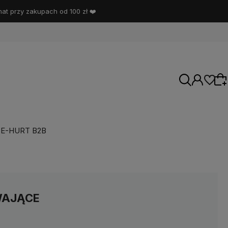
t przy zakupach od 100 zł ❤️
E-HURT B2B
Wybierz coś dla siebie z naszej aktualnej
oferty lub zaloguj się, aby przywrócić dodane
produkty do listy z poprzedniej sesji.
WAJĄCE