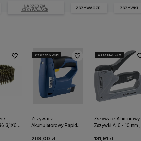
NARZĘDZIA
ZSZYWACZE
ZSZYWKI
ZSZYWAJĄCE
WYSYŁKA 24H
WYSYŁKA 24H
WYSYŁKA 24H
WYSYŁKA 24H
Do ulubionych
Do ulubionych
Do
zie
Zszywacz
Zszywacz Aluminiowy
36 3,1X65
Akumulatorowy Rapid
Zszywki A: 6 - 10 mm ;
Btx10
12 - 14 mm ; I: 14 mm
Stalco Perfect S-704
269,00 zł
131,91 zł