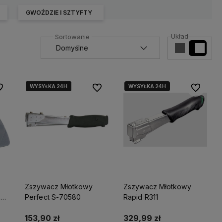
GWOŹDZIE I SZTYFTY
Układ
WYSYŁKA 24H
WYSYŁKA 24H
WYSYŁKA 24H
WYSYŁKA 24H
 ulubionych
Do ulubionych
Do ulubio
Zszywacz Młotkowy
Zszywacz Młotkowy
 T:
Perfect S-70580
Rapid R311
20
153,90 zł
329,99 zł