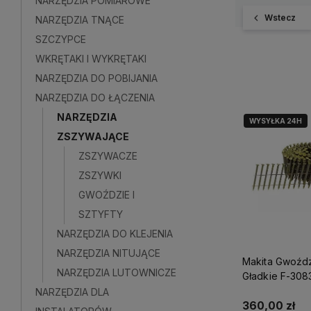
NARZĘDZIA POMIAROWE
Wstecz
NARZĘDZIA TNĄCE
SZCZYPCE
WKRĘTAKI I WYKRĘTAKI
NARZĘDZIA DO POBIJANIA
NARZĘDZIA DO ŁĄCZENIA
NARZĘDZIA
WYSYŁKA 24H
ZSZYWAJĄCE
ZSZYWACZE
ZSZYWKI
GWOŹDZIE I
SZTYFTY
NARZĘDZIA DO KLEJENIA
NARZĘDZIA NITUJĄCE
Makita Gwoźd
NARZĘDZIA LUTOWNICZE
Gładkie F-308
(6075 sztuk)
NARZĘDZIA DLA
360,00 zł