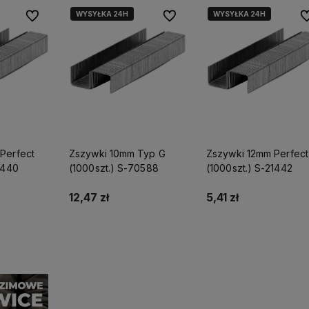
polskim rynku.
dostawę!
WYSYŁKA 24H
WYSYŁKA 24H
Do ulubionych
Do ulubionych
Do
Perfect
Zszywki 10mm Typ G
Zszywki 12mm Perfect
1440
(1000szt.) S-70588
(1000szt.) S-21442
12,47 zł
5,41 zł
yka
Do koszyka
Do koszyka