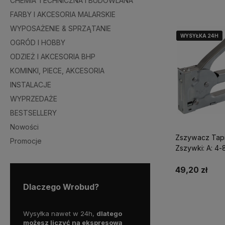
CHEMIA TECHNICZNA I BUDOWLANA
FARBY I AKCESORIA MALARSKIE
WYPOSAŻENIE & SPRZĄTANIE
WYSYŁKA 24H
WYSYŁKA 24H
WYSYŁKA 24H
OGRÓD I HOBBY
ODZIEŻ I AKCESORIA BHP
KOMINKI, PIECE, AKCESORIA
INSTALACJE
WYPRZEDAŻE
BESTSELLERY
Nowości
Zszywacz Tapi
Promocje
Zszywki: A: 4
Stalco Premiu
49,20 zł
Dlaczego Wrobud?
Do kosz
y więc
Wysyłka nawet w 24h,
dlatego
Skorzystaj z darmowej d
a
możesz liczyć na ekspresową
Paczkomatem