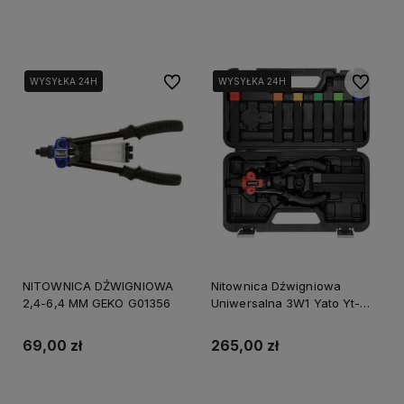
Do koszyka
Powiadom o dostępności
Do ulubionych
Do ulubi
WYSYŁKA 24H
WYSYŁKA 24H
WYSYŁKA 24H
WYSYŁKA 24H
NITOWNICA DŹWIGNIOWA
Nitownica Dźwigniowa
2,4-6,4 MM GEKO G01356
Uniwersalna 3W1 Yato Yt-
36091
69,00 zł
265,00 zł
Do koszyka
Powiadom o dostępności