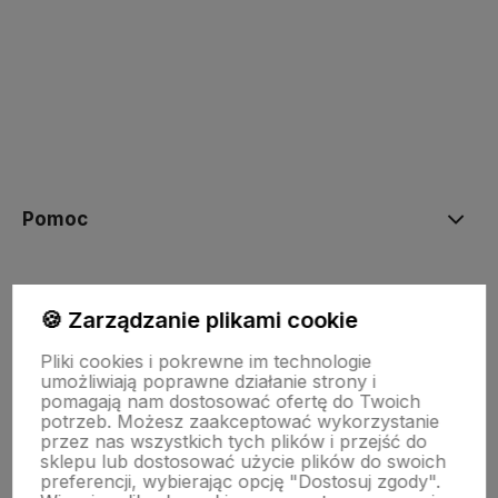
polityce prywatności
Pomoc
Moje konto
🍪 Zarządzanie plikami cookie
Pliki cookies i pokrewne im technologie
Płatności i dostawa
umożliwiają poprawne działanie strony i
pomagają nam dostosować ofertę do Twoich
potrzeb. Możesz zaakceptować wykorzystanie
przez nas wszystkich tych plików i przejść do
Informacje
sklepu lub dostosować użycie plików do swoich
preferencji, wybierając opcję "Dostosuj zgody".