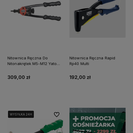
Nitownica Ręczna Do
Nitownica Ręczna Rapid
Nitonakrętek M5-M12 Yato
Rp40 Multi
Yt-3612
309,00 zł
192,00 zł
Do koszyka
Do koszyka
Do ulubionych
WYSYŁKA 24H
WYSYŁKA 24H
WYSYŁKA 24H