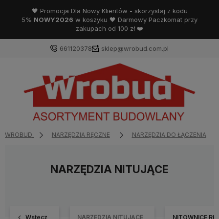
🖤 Promocja Dla Nowy Klientów - skorzystaj z kodu
5%
NOWY2026
w koszyku 🖤 Darmowy Paczkomat przy
zakupach od 100 zł ❤️
661120378
sklep@wrobud.com.pl
WROBUD
NARZĘDZIA RĘCZNE
NARZĘDZIA DO ŁĄCZENIA
NARZĘDZIA NITUJĄCE
Wstecz
NARZĘDZIA NITUJĄCE
NITOWNICE RĘ