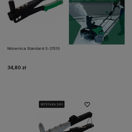
Nitownica Standard S-21510
34,80 zł
Do koszyka
Do ulubionych
WYSYŁKA 24H
WYSYŁKA 24H
WYSYŁKA 24H