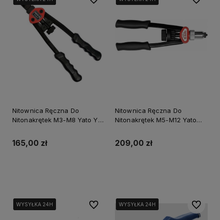
Nitownica Ręczna Do
Nitownica Ręczna Do
Nitonakrętek M3-M8 Yato Yt-
Nitonakrętek M5-M12 Yato
36112
Yt-36119
165,00 zł
209,00 zł
Do koszyka
Do koszyka
Do ulubionych
Do ulubi
WYSYŁKA 24H
WYSYŁKA 24H
WYSYŁKA 24H
WYSYŁKA 24H
WYSYŁKA 24H
WYSYŁKA 24H