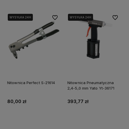
Do ulubionych
Do ulubi
WYSYŁKA 24H
WYSYŁKA 24H
Nitownica Perfect S-21614
Nitownica Pneumatyczna
2,4-5,0 mm Yato Yt-36171
80,00 zł
393,77 zł
Do koszyka
Do koszyka