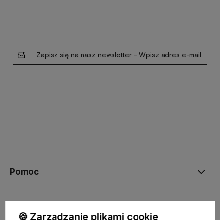
Zapisz się na nasz newsletter – Wpisz adres e-mail
polityce prywatności
Pomoc
Moje konto
🍪 Zarządzanie plikami cookie