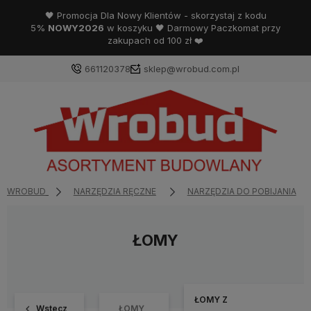
🖤 Promocja Dla Nowy Klientów - skorzystaj z kodu
5%
NOWY2026
w koszyku 🖤 Darmowy Paczkomat przy
zakupach od 100 zł ❤️
661120378
sklep@wrobud.com.pl
WROBUD
NARZĘDZIA RĘCZNE
NARZĘDZIA DO POBIJANIA
ŁOMY
ŁOMY Z
Wstecz
ŁOMY