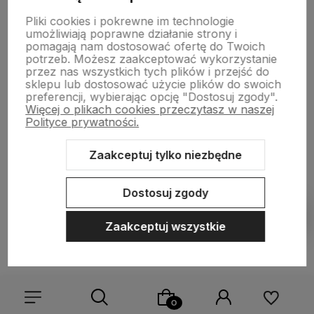
Pliki cookies i pokrewne im technologie
Płatności i dostawa
umożliwiają poprawne działanie strony i
pomagają nam dostosować ofertę do Twoich
potrzeb. Możesz zaakceptować wykorzystanie
przez nas wszystkich tych plików i przejść do
Informacje
sklepu lub dostosować użycie plików do swoich
preferencji, wybierając opcję "Dostosuj zgody".
Więcej o plikach cookies przeczytasz w naszej
O nas
Polityce prywatności.
Zaakceptuj tylko niezbędne
Sklep internetowy Shoper.pl
Szablon Shoper Modern 3.0™
od
Dostosuj zgody
GrowCommerce
Pokaż filtry
Zaakceptuj wszystkie