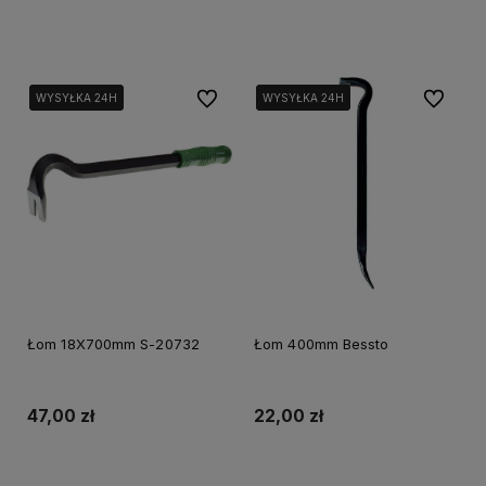
Do koszyka
Do koszyka
Do ulubionych
Do ulubi
WYSYŁKA 24H
WYSYŁKA 24H
WYSYŁKA 24H
WYSYŁKA 24H
Łom 18X700mm S-20732
Łom 400mm Bessto
47,00 zł
22,00 zł
Do koszyka
Powiadom o dostępności