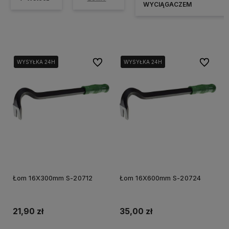
WYCIĄGACZEM
Do ulubionych
Do ulubi
WYSYŁKA 24H
WYSYŁKA 24H
WYSYŁKA 24H
WYSYŁKA 24H
Łom 16X300mm S-20712
Łom 16X600mm S-20724
21,90 zł
35,00 zł