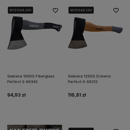
Do ulubionych
Do ulubi
WYSYŁKA 24H
WYSYŁKA 24H
Siekiera 1000G Fiberglass
Siekiera 1250G Drewno
Perfect S-69340
Perfect S-69312
94,93 zł
116,81 zł
Do koszyka
Do koszyka