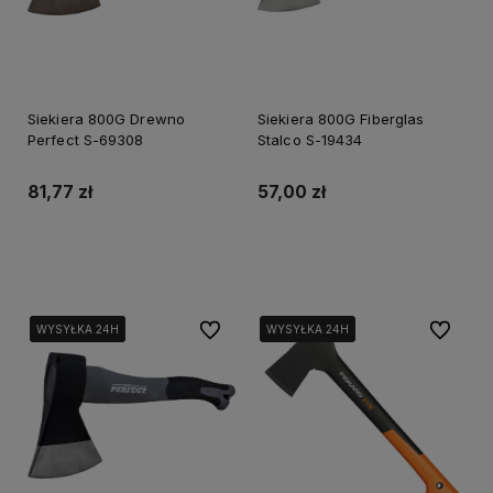
Siekiera 800G Drewno
Siekiera 800G Fiberglas
Perfect S-69308
Stalco S-19434
81,77 zł
57,00 zł
Do koszyka
Do koszyka
Do ulubionych
Do ulubi
WYSYŁKA 24H
WYSYŁKA 24H
WYSYŁKA 24H
WYSYŁKA 24H
WYSYŁKA 24H