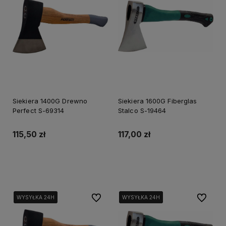
Siekiera 1400G Drewno
Siekiera 1600G Fiberglas
Perfect S-69314
Stalco S-19464
115,50 zł
117,00 zł
Do koszyka
Do koszyka
Do ulubionych
Do ulubi
WYSYŁKA 24H
WYSYŁKA 24H
WYSYŁKA 24H
WYSYŁKA 24H
WYSYŁKA 24H
WYSYŁKA 24H