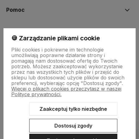
Pomoc
Moje konto
🍪 Zarządzanie plikami cookie
Pliki cookies i pokrewne im technologie
Płatności i dostawa
umożliwiają poprawne działanie strony i
pomagają nam dostosować ofertę do Twoich
potrzeb. Możesz zaakceptować wykorzystanie
przez nas wszystkich tych plików i przejść do
Informacje
sklepu lub dostosować użycie plików do swoich
preferencji, wybierając opcję "Dostosuj zgody".
Więcej o plikach cookies przeczytasz w naszej
O nas
Polityce prywatności.
Zaakceptuj tylko niezbędne
Sklep internetowy Shoper.pl
Szablon Shoper Modern 3.0™
od
Dostosuj zgody
GrowCommerce
Pokaż filtry