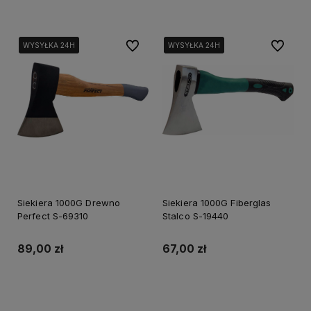
Do ulubionych
Do ulubi
WYSYŁKA 24H
WYSYŁKA 24H
WYSYŁKA 24H
WYSYŁKA 24H
WYSYŁKA 24H
WYSYŁKA 24H
Siekiera 1000G Drewno
Siekiera 1000G Fiberglas
Perfect S-69310
Stalco S-19440
89,00 zł
67,00 zł
Do koszyka
Do koszyka