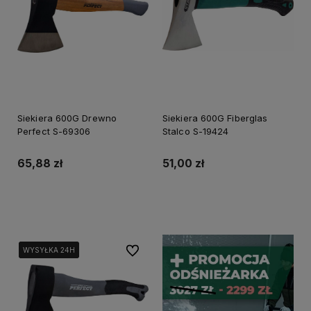
Siekiera 600G Drewno
Siekiera 600G Fiberglas
Perfect S-69306
Stalco S-19424
65,88 zł
51,00 zł
Do koszyka
Do koszyka
Do ulubionych
WYSYŁKA 24H
WYSYŁKA 24H
WYSYŁKA 24H