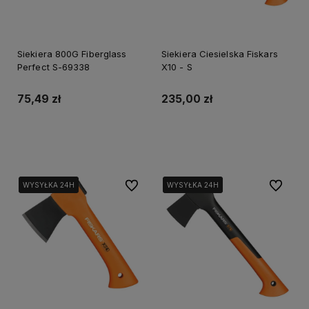
Siekiera 800G Fiberglass
Siekiera Ciesielska Fiskars
Perfect S-69338
X10 - S
75,49 zł
235,00 zł
Do koszyka
Powiadom o dostępności
Do ulubionych
Do ulubi
WYSYŁKA 24H
WYSYŁKA 24H
WYSYŁKA 24H
WYSYŁKA 24H