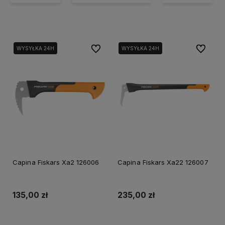
Do ulubionych
Do ulubi
WYSYŁKA 24H
WYSYŁKA 24H
Capina Fiskars Xa2 126006
Capina Fiskars Xa22 126007
135,00 zł
235,00 zł
Powiadom o dostępności
Powiadom o dostępności