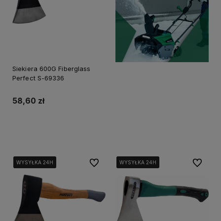
Siekiera 600G Fiberglass
Perfect S-69336
58,60 zł
Do koszyka
Do ulubionych
Do ulubi
WYSYŁKA 24H
WYSYŁKA 24H
WYSYŁKA 24H
WYSYŁKA 24H
WYSYŁKA 24H
WYSYŁKA 24H