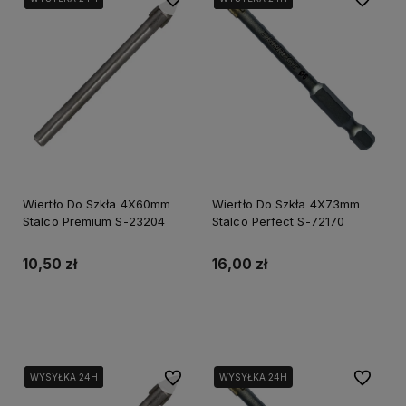
Wiertło Do Szkła 4X60mm
Wiertło Do Szkła 4X73mm
Stalco Premium S-23204
Stalco Perfect S-72170
10,50 zł
16,00 zł
Do koszyka
Do koszyka
Do ulubionych
Do ulubi
WYSYŁKA 24H
WYSYŁKA 24H
WYSYŁKA 24H
WYSYŁKA 24H