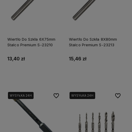
Wiertło Do Szkła 6X75mm
Wiertło Do Szkła 8X80mm
Stalco Premium S-23210
Stalco Premium S-23213
13,40 zł
15,46 zł
Do koszyka
Do koszyka
Do ulubionych
Do ulubi
WYSYŁKA 24H
WYSYŁKA 24H