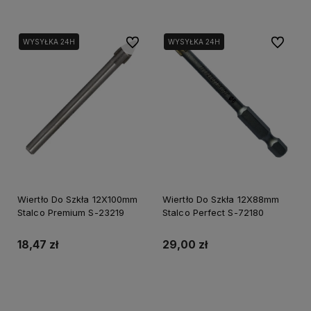
Do ulubionych
Do ulubi
WYSYŁKA 24H
WYSYŁKA 24H
Wiertło Do Szkła 12X100mm
Wiertło Do Szkła 12X88mm
Stalco Premium S-23219
Stalco Perfect S-72180
18,47 zł
29,00 zł
Do koszyka
Do koszyka