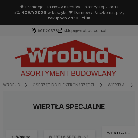
🖤 Promocja Dla Nowy Klientów - skorzystaj z kodu
5%
NOWY2026
w koszyku 🖤 Darmowy Paczkomat przy
zakupach od 100 zł ❤️
661120378
sklep@wrobud.com.pl
WROBUD
OSPRZĘT DO ELEKTRONARZĘDZI
WIERTŁA
WIERTŁA SPECJALNE
WIERTŁA DO
Wstecz
WIERTŁA SPECJALNE