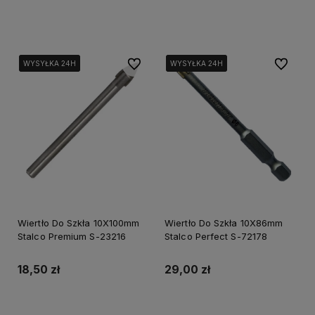
Do koszyka
Do koszyka
Do ulubionych
Do ulubi
WYSYŁKA 24H
WYSYŁKA 24H
WYSYŁKA 24H
WYSYŁKA 24H
WYSYŁKA 24H
WYSYŁKA 24H
Wiertło Do Szkła 10X100mm
Wiertło Do Szkła 10X86mm
Stalco Premium S-23216
Stalco Perfect S-72178
18,50 zł
29,00 zł
Do koszyka
Do koszyka