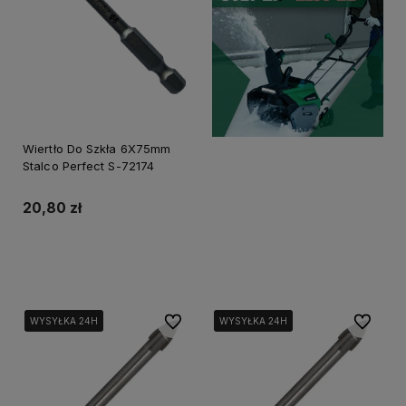
Wiertło Do Szkła 6X75mm
Stalco Perfect S-72174
20,80 zł
Do koszyka
Do ulubionych
Do ulubi
WYSYŁKA 24H
WYSYŁKA 24H
WYSYŁKA 24H
WYSYŁKA 24H
WYSYŁKA 24H
WYSYŁKA 24H