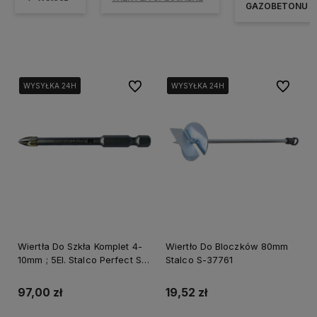
GAZOBETONU
Do ulubionych
Do ulubi
WYSYŁKA 24H
WYSYŁKA 24H
WYSYŁKA 24H
WYSYŁKA 24H
WYSYŁKA 24H
WYSYŁKA 24H
Wiertła Do Szkła Komplet 4-
Wiertło Do Bloczków 80mm
10mm ; 5El. Stalco Perfect S-
Stalco S-37761
72182
97,00 zł
19,52 zł