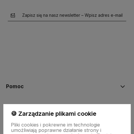
Zapisz się na nasz newsletter – Wpisz adres e-mail
polityce prywatności
Pomoc
Moje konto
🍪 Zarządzanie plikami cookie
Pliki cookies i pokrewne im technologie
Płatności i dostawa
umożliwiają poprawne działanie strony i