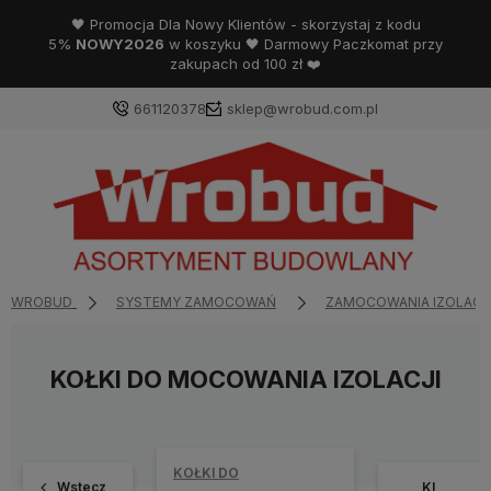
🖤 Promocja Dla Nowy Klientów - skorzystaj z kodu
5%
NOWY2026
w koszyku 🖤 Darmowy Paczkomat przy
zakupach od 100 zł ❤️
661120378
sklep@wrobud.com.pl
WROBUD
SYSTEMY ZAMOCOWAŃ
ZAMOCOWANIA IZOLACJ
KOŁKI DO MOCOWANIA IZOLACJI
KOŁKI DO
Wstecz
KI