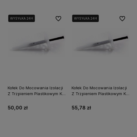
Do ulubionych
Do ulubi
WYSYŁKA 24H
WYSYŁKA 24H
Kołek Do Mocowania Izolacji
Kołek Do Mocowania Izolacji
Z Trzpieniem Plastikowym Ki-
Z Trzpieniem Plastikowym Ki-
10X160 Stalco (200)
10X180 Stalco (200)
50,00 zł
55,78 zł
Powiadom o dostępności
Do koszyka