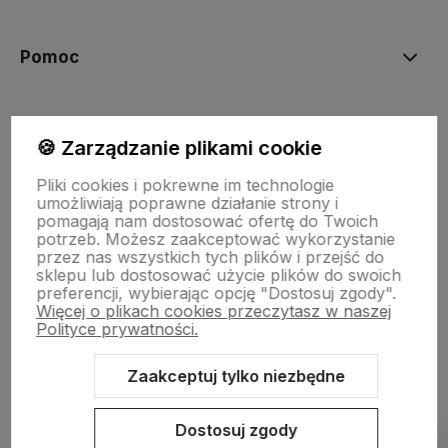
polityce prywatności
Pomoc
Moje konto
🍪 Zarządzanie plikami cookie
Pliki cookies i pokrewne im technologie
Płatności i dostawa
umożliwiają poprawne działanie strony i
pomagają nam dostosować ofertę do Twoich
potrzeb. Możesz zaakceptować wykorzystanie
przez nas wszystkich tych plików i przejść do
Informacje
sklepu lub dostosować użycie plików do swoich
preferencji, wybierając opcję "Dostosuj zgody".
Więcej o plikach cookies przeczytasz w naszej
O nas
Polityce prywatności.
Zaakceptuj tylko niezbędne
Sklep internetowy Shoper.pl
Szablon Shoper Modern 3.0™
od
Dostosuj zgody
GrowCommerce