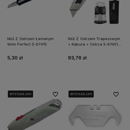
Nóż Z Ostrzem Łamanym
Nóż Z Ostrzem Trapezowym
9mm Perfect S-67415
+ Kabura + Ostrza S-67451
Perfect
5,30 zł
93,76 zł
Do koszyka
Do koszyka
Do ulubionych
Do ulubi
WYSYŁKA 24H
WYSYŁKA 24H
WYSYŁKA 24H
WYSYŁKA 24H
WYSYŁKA 24H