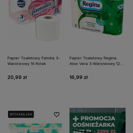
Papier Toaletowy Familia 3-
Papier Toaletowy Regina
Warstwowy 16 Rolek
Aloe Vera 3-Warstwowy 12
Rolek
20,99 zł
16,99 zł
Powiadom o dostępności
Powiadom o dostępności
Do ulubionych
WYSYŁKA 24H
WYSYŁKA 24H