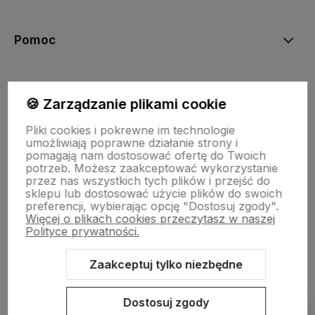
polityce prywatności
Pomoc
Moje konto
🍪 Zarządzanie plikami cookie
Pliki cookies i pokrewne im technologie
Płatności i dostawa
umożliwiają poprawne działanie strony i
pomagają nam dostosować ofertę do Twoich
potrzeb. Możesz zaakceptować wykorzystanie
przez nas wszystkich tych plików i przejść do
Informacje
sklepu lub dostosować użycie plików do swoich
preferencji, wybierając opcję "Dostosuj zgody".
Więcej o plikach cookies przeczytasz w naszej
O nas
Polityce prywatności.
Zaakceptuj tylko niezbędne
Sklep internetowy Shoper.pl
Szablon Shoper Modern 3.0™
od
Dostosuj zgody
GrowCommerce