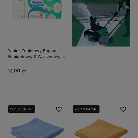
Papier Toaletowy Regina
Rumiankowy 3-Warstwowy 8
Rolek
17,00 zł
Do koszyka
Do ulubionych
Do ulubi
WYSYŁKA 24H
WYSYŁKA 24H
WYSYŁKA 24H
WYSYŁKA 24H
WYSYŁKA 24H
WYSYŁKA 24H