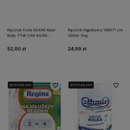
Ręcznik Frote 60X90 Kolor
Ręcznik Kąpielowy 148X71 cm
Biały TTW CAR 60/80
300Gr Vog
''Stalco Perfect'' S-64568
52,00 zł
24,99 zł
Do koszyka
Do koszyka
Do ulubionych
Do ulubi
WYSYŁKA 24H
WYSYŁKA 24H
WYSYŁKA 24H
WYSYŁKA 24H