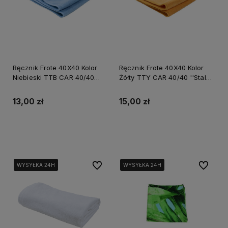
Ręcznik Frote 40X40 Kolor
Ręcznik Frote 40X40 Kolor
Niebieski TTB CAR 40/40
Żółty TTY CAR 40/40 ''Stalco
''Stalco Perfect'' S-64566
Perfect'' S-64567
13,00 zł
15,00 zł
Powiadom o dostępności
Do koszyka
Do ulubionych
Do ulubi
WYSYŁKA 24H
WYSYŁKA 24H
WYSYŁKA 24H
WYSYŁKA 24H
WYSYŁKA 24H