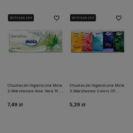
Do ulubionych
Do ulubi
WYSYŁKA 24H
WYSYŁKA 24H
Chusteczki Higieniczne Mola
Chusteczki Higieniczne Mola
3-Warstwowe Aloe Vera 10 X
3-Warstwowe Colors Of
10 sztuk
Nature 10 X 10 sztuk
7,49 zł
5,29 zł
Do koszyka
Powiadom o dostępności