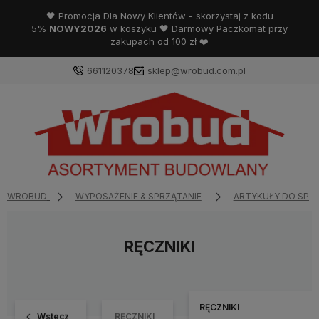
🖤 Promocja Dla Nowy Klientów - skorzystaj z kodu
5%
NOWY2026
w koszyku 🖤 Darmowy Paczkomat przy
zakupach od 100 zł ❤️
661120378
sklep@wrobud.com.pl
WROBUD
WYPOSAŻENIE & SPRZĄTANIE
ARTYKUŁY DO SPR
RĘCZNIKI
RĘCZNIKI
Wstecz
RĘCZNIKI