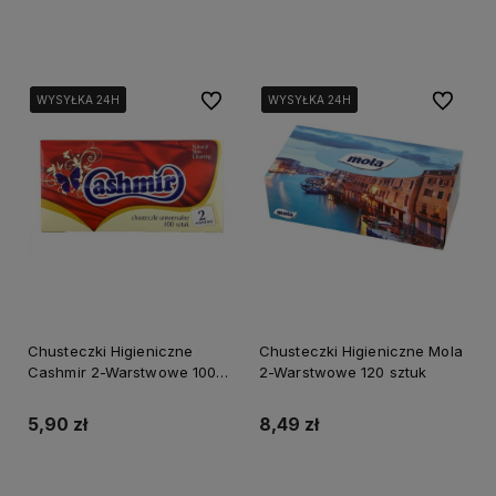
Do koszyka
Do koszyka
Do ulubionych
Do ulubi
WYSYŁKA 24H
WYSYŁKA 24H
WYSYŁKA 24H
WYSYŁKA 24H
WYSYŁKA 24H
WYSYŁKA 24H
Chusteczki Higieniczne
Chusteczki Higieniczne Mola
Cashmir 2-Warstwowe 100
2-Warstwowe 120 sztuk
sztuk
5,90 zł
8,49 zł
Powiadom o dostępności
Do koszyka