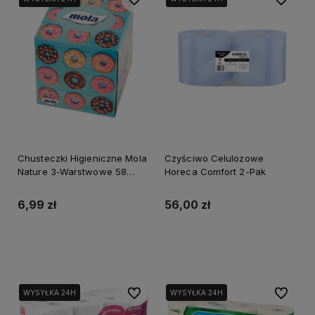
Chusteczki Higieniczne Mola
Czyściwo Celulozowe
Nature 3-Warstwowe 58
Horeca Comfort 2-Pak
sztuk
6,99 zł
56,00 zł
Do koszyka
Powiadom o dostępności
Do ulubionych
Do ulubi
WYSYŁKA 24H
WYSYŁKA 24H
WYSYŁKA 24H