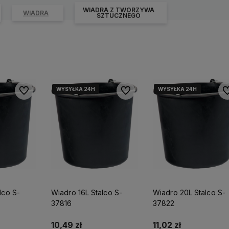
WIADRA Z TWORZYWA
WIADRA
SZTUCZNEGO
WYSYŁKA 24H
WYSYŁKA 24H
WYSYŁKA 24H
WYSYŁKA 24H
Do ulubionych
Do ulubionych
Do
lco S-
Wiadro 16L Stalco S-
Wiadro 20L Stalco S-
37816
37822
10,49 zł
11,02 zł