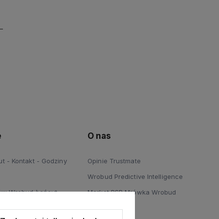
e
O nas
 - Kontakt - Godziny
Opinie Trustmate
Wrobud Predictive Intelligence
ów Wrobud Łańcut
Market PSB Mrówka Wrobud
 Podłóg Wrobud Łańcut
Blog