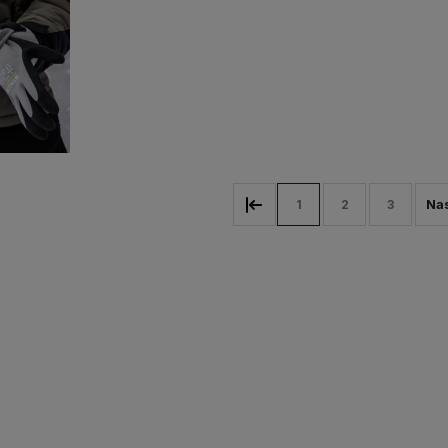
ostawy
Działamy od 1998 roku, mamy więc
Wysyłka nawet w 24h,
dla
już
26 lat doświadczenia na
możesz liczyć na ekspre
polskim rynku.
dostawę!
1
2
3