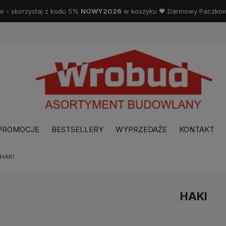
w - skorzystaj z kodu 5%
NOWY2026
w koszyku 🖤 Darmowy Paczkoma
PROMOCJE
BESTSELLERY
WYPRZEDAŻE
KONTAKT
HAKI
HAKI