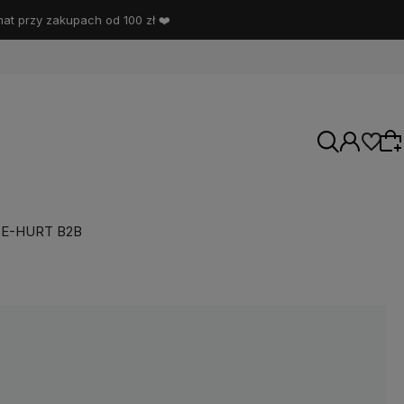
t przy zakupach od 100 zł ❤️
E-HURT B2B
Wybierz coś dla siebie z naszej aktualnej
oferty lub zaloguj się, aby przywrócić dodane
produkty do listy z poprzedniej sesji.