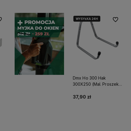
WYSYŁKA 24H
 ulubionych
Do ulubio
Dmx Ho 300 Hak
300X250 (Mal. Proszek)
Domax
37,90 zł
Do koszyka