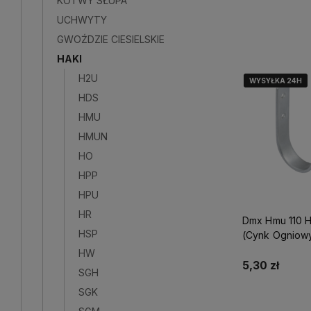
KOTWY SŁUPA
UCHWYTY
Powiadom o do
GWOŹDZIE CIESIELSKIE
HAKI
H2U
WYSYŁKA 24H
WYSYŁKA 24H
WYSYŁKA 24H
HDS
HMU
HMUN
HO
HPP
HPU
HR
Dmx Hmu 110 
HSP
(Cynk Ogniow
HW
5,30 zł
SGH
SGK
Powiadom o do