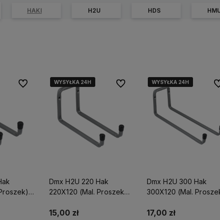
HAKI
H2U
HDS
HM
WYSYŁKA 24H
WYSYŁKA 24H
WYSYŁKA 24H
WYSYŁKA 24H
WYSYŁKA 24H
WYSYŁKA 24H
Do ulubionych
Do ulubionych
Do
Hak
Dmx H2U 220 Hak
Dmx H2U 300 Hak
 Proszek)
220X120 (Mal. Proszek)
300X120 (Mal. Prosze
Domax
Domax
15,00 zł
17,00 zł