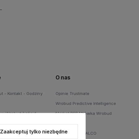
e
O nas
 - Kontakt - Godziny
Opinie Trustmate
Wrobud Predictive Intelligence
ów Wrobud Łańcut
Market PSB Mrówka Wrobud
 Podłóg Wrobud Łańcut
Blog
Zaakceptuj tylko niezbędne
a sprzętów budowlanych i
Dystrybucja STALCO