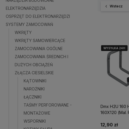
NARZĘDZIA BUDOWLANE
Wstecz
ELEKTRONARZĘDZIA
OSPRZĘT DO ELEKTRONARZĘDZI
SYSTEMY ZAMOCOWAŃ
WKRĘTY
WKRĘTY SAMOWIERCĄCE
ZAMOCOWANIA OGÓLNE
WYSYŁKA 24H
WYSYŁKA 24H
WYSYŁKA 24H
ZAMOCOWANIA ŚREDNICH I
DUŻYCH OBCIĄŻEŃ
ZŁĄCZA CIESIELSKIE
KĄTOWNIKI
NAROŻNIKI
ŁĄCZNIKI
TAŚMY PERFOROWANE -
Dmx H2U 160 
160X120 (Mal.
MONTAŻOWE
Domax
WSPORNIKI
12,90 zł