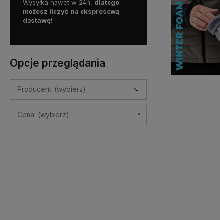
y więc
Wysyłka nawet w 24h,
dlatego
Skorzystaj z darmowej d
a
możesz liczyć na ekspresową
Paczkomatem
dostawę!
już od
100 zł!
Opcje przeglądania
Producent: (wybierz)
Cena: (wybierz)