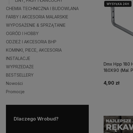
LINY, PASY I ŁAŃCUCHY
WYSYŁKA 24H
CHEMIA TECHNICZNA I BUDOWLANA
FARBY I AKCESORIA MALARSKIE
WYPOSAŻENIE & SPRZĄTANIE
OGRÓD I HOBBY
ODZIEŻ I AKCESORIA BHP
KOMINKI, PIECE, AKCESORIA
INSTALACJE
Dmx Hpp 180 
WYPRZEDAŻE
180X90 (Mal. 
BESTSELLERY
Domax
4,90 zł
Nowości
Promocje
Do kosz
Dlaczego Wrobud?