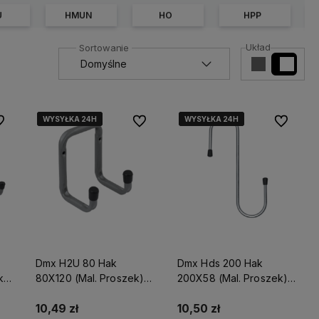
U
HMUN
HO
HPP
Układ
WYSYŁKA 24H
WYSYŁKA 24H
WYSYŁKA 24H
WYSYŁKA 24H
WYSYŁKA 24H
WYSYŁKA 24H
 ulubionych
Do ulubionych
Do ulubio
Dmx H2U 80 Hak
Dmx Hds 200 Hak
k)
80X120 (Mal. Proszek)
200X58 (Mal. Proszek)
Domax
Domax
10,49 zł
10,50 zł