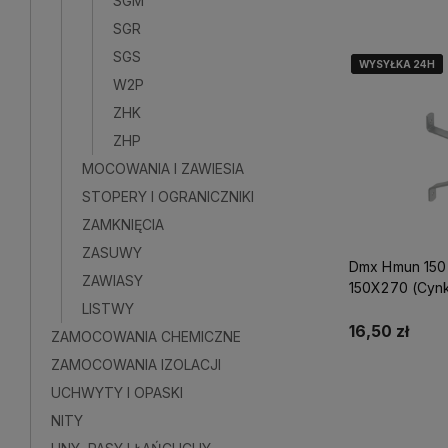
SGM
SGR
SGS
WYSYŁKA 24H
WYSYŁKA 24H
WYSYŁKA 24H
W2P
ZHK
ZHP
MOCOWANIA I ZAWIESIA
STOPERY I OGRANICZNIKI
ZAMKNIĘCIA
ZASUWY
Dmx Hmun 150
ZAWIASY
150X270 (Cyn
LISTWY
Ogniowy) Do
16,50 zł
ZAMOCOWANIA CHEMICZNE
ZAMOCOWANIA IZOLACJI
Do kosz
UCHWYTY I OPASKI
NITY