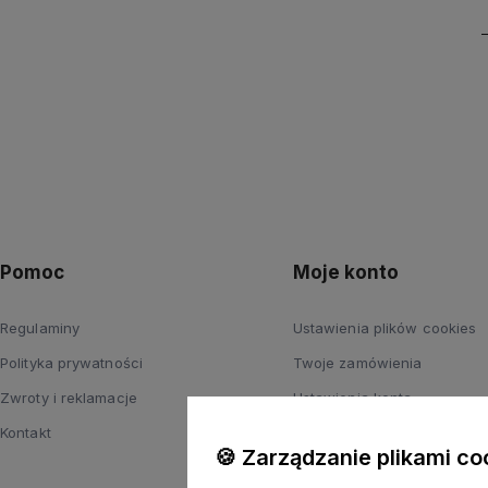
Pomoc
Moje konto
Regulaminy
Ustawienia plików cookies
Polityka prywatności
Twoje zamówienia
Zwroty i reklamacje
Ustawienia konta
Kontakt
Przechowalnia
🍪 Zarządzanie plikami co