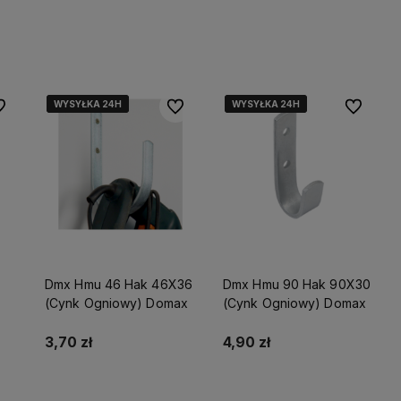
Do koszyka
Do koszyka
WYSYŁKA 24H
WYSYŁKA 24H
WYSYŁKA 24H
WYSYŁKA 24H
WYSYŁKA 24H
WYSYŁKA 24H
 ulubionych
Do ulubionych
Do ulubio
Dmx Hmu 46 Hak 46X36
Dmx Hmu 90 Hak 90X30
(Cynk Ogniowy) Domax
(Cynk Ogniowy) Domax
3,70 zł
4,90 zł
Do koszyka
Do koszyka