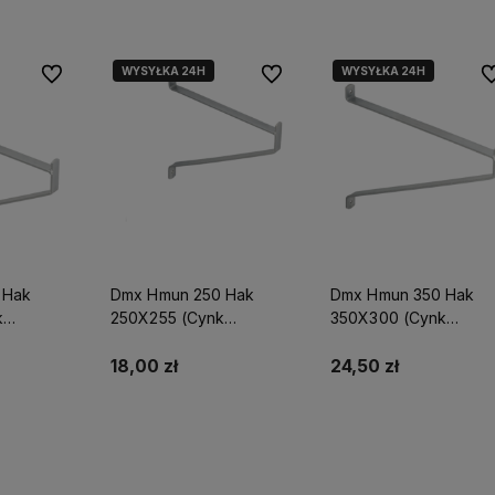
WYSYŁKA 24H
WYSYŁKA 24H
Do ulubionych
Do ulubionych
Do
 Hak
Dmx Hmun 250 Hak
Dmx Hmun 350 Hak
k
250X255 (Cynk
350X300 (Cynk
max
Ogniowy) Domax
Ogniowy) Domax
18,00 zł
24,50 zł
yka
Do koszyka
Do koszyka