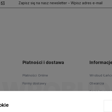
Zapisz się na nasz newsletter – Wpisz adres e-mail
polityce
prywatności
Płatności i dostawa
Informacj
Płatności Online
Wrobud Łańcut
Formy dostawy
Otwarcia
Salon Komink
Salon Drzwi i
okie
Wypożyczalni