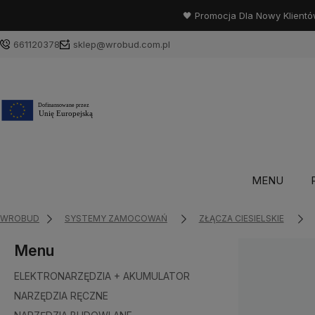
🖤 Promocja Dla Nowy Klientó
661120378
sklep@wrobud.com.pl
MENU
WROBUD
SYSTEMY ZAMOCOWAŃ
ZŁĄCZA CIESIELSKIE
Menu
ELEKTRONARZĘDZIA + AKUMULATOR
NARZĘDZIA RĘCZNE