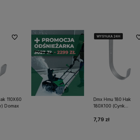
stępności
Do koszyka
Do koszyka
WYSYŁKA 24H
WYSYŁKA 24H
WYSYŁKA 24H
Do ulubionych
Do
Hak 110X60
Dmx Hmu 180 Hak
y) Domax
180X100 (Cynk
Ogniowy) Domax
7,79 zł
stępności
Do koszyka