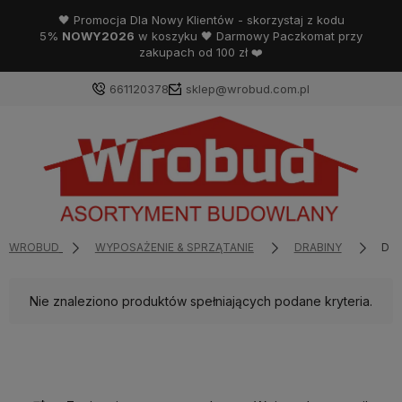
🖤 Promocja Dla Nowy Klientów - skorzystaj z kodu
5%
NOWY2026
w koszyku 🖤 Darmowy Paczkomat przy
zakupach od 100 zł ❤️
661120378
sklep@wrobud.com.pl
WROBUD
WYPOSAŻENIE & SPRZĄTANIE
DRABINY
DRA
Nie znaleziono produktów spełniających podane kryteria.