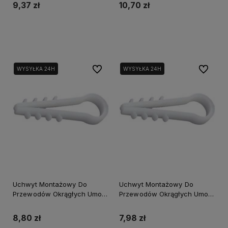
9,37 zł
10,70 zł
Do koszyka
Do koszyka
Do ulubionych
Do ulubi
WYSYŁKA 24H
WYSYŁKA 24H
Uchwyt Montażowy Do
Uchwyt Montażowy Do
Przewodów Okrągłych Umo-
Przewodów Okrągłych Umo-
14 60szt.
1640szt.
8,80 zł
7,98 zł