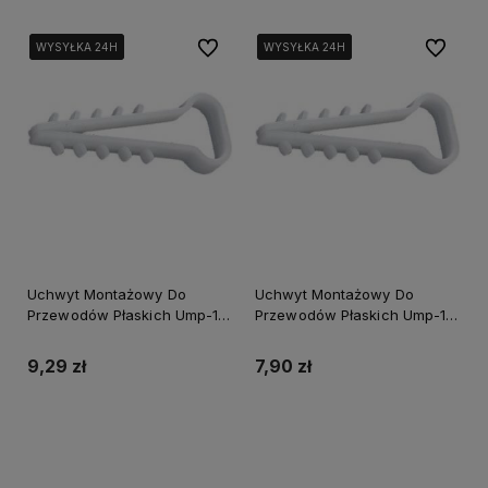
Do ulubionych
Do ulubi
WYSYŁKA 24H
WYSYŁKA 24H
WYSYŁKA 24H
WYSYŁKA 24H
WYSYŁKA 24H
WYSYŁKA 24H
Uchwyt Montażowy Do
Uchwyt Montażowy Do
Przewodów Płaskich Ump-12
Przewodów Płaskich Ump-16
100 szt.
80 szt.
9,29 zł
7,90 zł
Do koszyka
Do koszyka