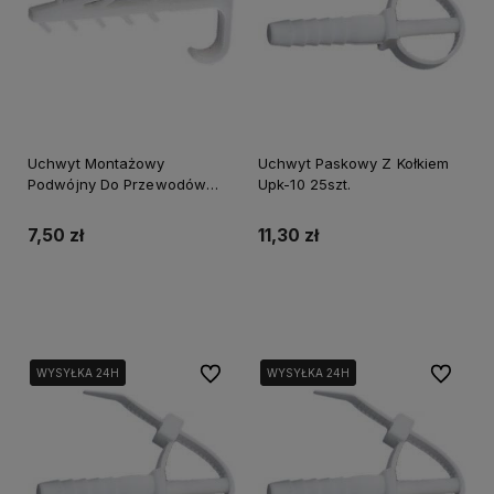
Uchwyt Montażowy
Uchwyt Paskowy Z Kołkiem
Podwójny Do Przewodów
Upk-10 25szt.
Płaskich Umtp-12 60 szt.
7,50 zł
11,30 zł
Do koszyka
Powiadom o dostępności
Do ulubionych
Do ulubi
WYSYŁKA 24H
WYSYŁKA 24H
WYSYŁKA 24H
WYSYŁKA 24H