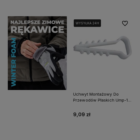
Do koszyka
Do koszyka
Do ulubi
WYSYŁKA 24H
WYSYŁKA 24H
WYSYŁKA 24H
Uchwyt Montażowy Do
Przewodów Płaskich Ump-10
100 szt.
9,09 zł
Do koszyka