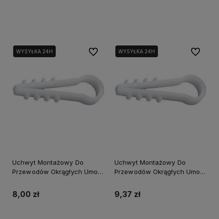
Do koszyka
Do koszyka
Do ulubionych
Do ulubi
WYSYŁKA 24H
WYSYŁKA 24H
Uchwyt Montażowy Do
Uchwyt Montażowy Do
Przewodów Okrągłych Umo-
Przewodów Okrągłych Umo-
6 100szt.
8 100szt.
8,00 zł
9,37 zł