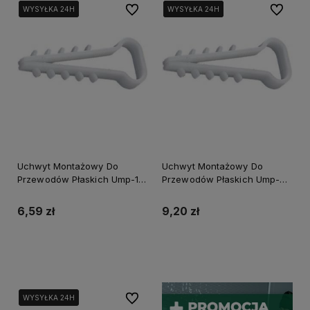
Do ulubionych
Do ulubi
WYSYŁKA 24H
WYSYŁKA 24H
WYSYŁKA 24H
WYSYŁKA 24H
WYSYŁKA 24H
WYSYŁKA 24H
Uchwyt Montażowy Do
Uchwyt Montażowy Do
Przewodów Płaskich Ump-18
Przewodów Płaskich Ump-25
50 szt.
50 szt.
6,59 zł
9,20 zł
Do koszyka
Do koszyka
Do ulubionych
WYSYŁKA 24H
WYSYŁKA 24H