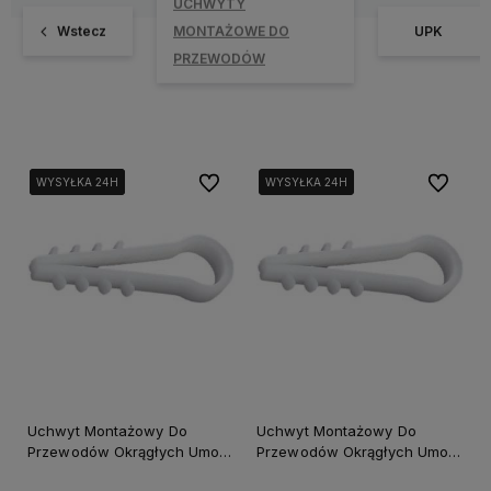
UCHWYTY
Wstecz
MONTAŻOWE DO
UPK
PRZEWODÓW
Do ulubionych
Do ulubi
WYSYŁKA 24H
WYSYŁKA 24H
WYSYŁKA 24H
WYSYŁKA 24H
WYSYŁKA 24H
Uchwyt Montażowy Do
Uchwyt Montażowy Do
Przewodów Okrągłych Umo-
Przewodów Okrągłych Umo-
10 100szt
12 75szt.