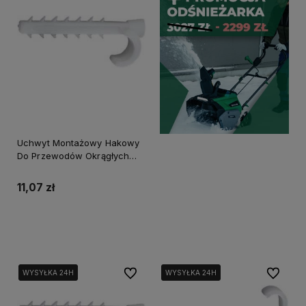
Uchwyt Montażowy Hakowy
Do Przewodów Okrągłych
Umho-10 100szt
11,07 zł
Do koszyka
Do ulubionych
Do ulubi
WYSYŁKA 24H
WYSYŁKA 24H
WYSYŁKA 24H
WYSYŁKA 24H