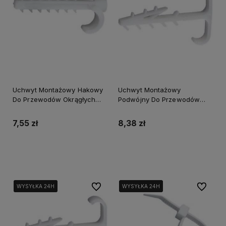
Uchwyt Montażowy Hakowy
Uchwyt Montażowy
Do Przewodów Okrągłych
Podwójny Do Przewodów
Umho-16 40szt
Płaskich Umtp-10 60 szt.
7,55 zł
8,38 zł
Do koszyka
Do koszyka
Do ulubionych
Do ulubi
WYSYŁKA 24H
WYSYŁKA 24H
WYSYŁKA 24H
WYSYŁKA 24H
WYSYŁKA 24H