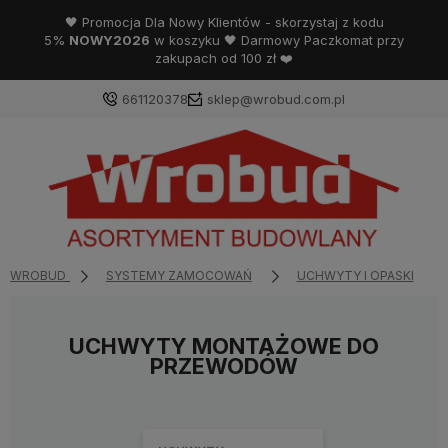
🖤 Promocja Dla Nowy Klientów - skorzystaj z kodu
5%
NOWY2026
w koszyku 🖤 Darmowy Paczkomat przy
zakupach od 100 zł ❤️
661120378
sklep@wrobud.com.pl
WROBUD
SYSTEMY ZAMOCOWAŃ
UCHWYTY I OPASKI
UCHWYTY MONTAŻOWE DO
PRZEWODÓW