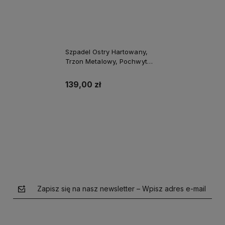
Szpadel Ostry Hartowany,
Trzon Metalowy, Pochwyt
Pvc Stalco Perfect S-74005
139,00 zł
Do koszyka
Zapisz się na nasz newsletter – Wpisz adres e-mail