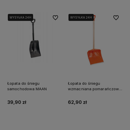
Do ulubionych
Do ulubi
WYSYŁKA 24H
WYSYŁKA 24H
Łopata do śniegu
Łopata do śniegu
samochodowa MAAN
wzmacniana pomarańczowa
MAAN
39,90 zł
62,90 zł
Do koszyka
Do koszyka