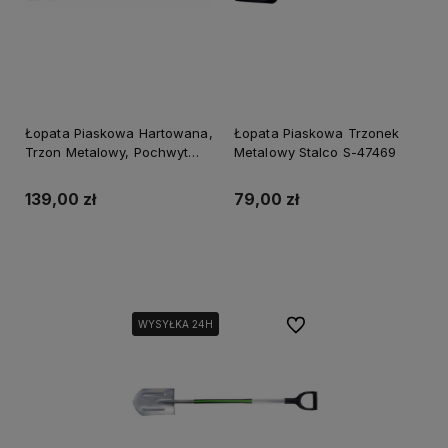
Łopata Piaskowa Hartowana,
Łopata Piaskowa Trzonek
Trzon Metalowy, Pochwyt
Metalowy Stalco S-47469
Pvc Stalco Perfect S-74001
139,00 zł
79,00 zł
Do koszyka
Powiadom o dostępności
Do ulubionych
WYSYŁKA 24H
WYSYŁKA 24H