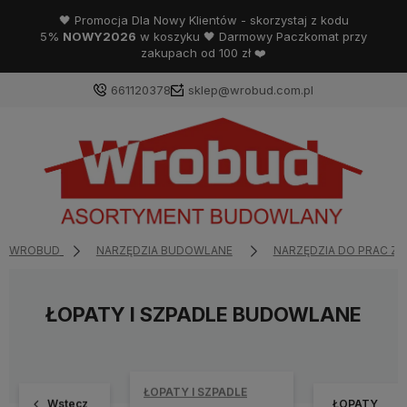
🖤 Promocja Dla Nowy Klientów - skorzystaj z kodu
5%
NOWY2026
w koszyku 🖤 Darmowy Paczkomat przy
zakupach od 100 zł ❤️
661120378
sklep@wrobud.com.pl
WROBUD
NARZĘDZIA BUDOWLANE
NARZĘDZIA DO PRAC Z
ŁOPATY I SZPADLE BUDOWLANE
ŁOPATY I SZPADLE
Wstecz
ŁOPATY