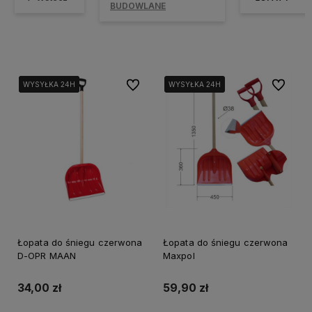
BUDOWLANE
Do ulubionych
Do ulubi
WYSYŁKA 24H
WYSYŁKA 24H
WYSYŁKA 24H
WYSYŁKA 24H
WYSYŁKA 24H
Łopata do śniegu czerwona
Łopata do śniegu czerwona
D-OPR MAAN
Maxpol
34,00 zł
59,90 zł