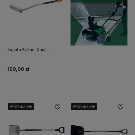
Łopata Fiskars Xact L
199,00 zł
Powiadom o dostępności
Do ulubionych
Do ulubi
WYSYŁKA 24H
WYSYŁKA 24H
WYSYŁKA 24H
WYSYŁKA 24H