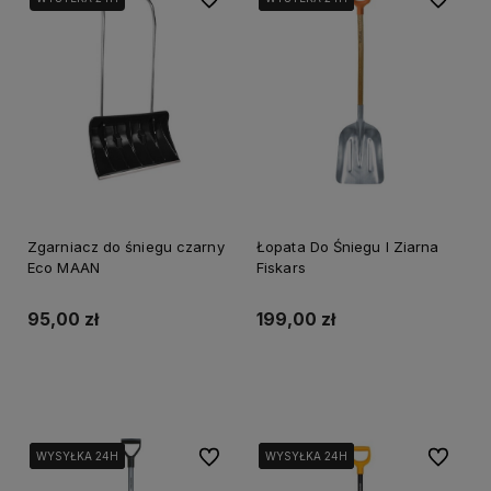
Zgarniacz do śniegu czarny
Łopata Do Śniegu I Ziarna
Eco MAAN
Fiskars
95,00 zł
199,00 zł
Powiadom o dostępności
Do koszyka
Do ulubionych
Do ulubi
WYSYŁKA 24H
WYSYŁKA 24H
WYSYŁKA 24H
WYSYŁKA 24H
WYSYŁKA 24H
WYSYŁKA 24H