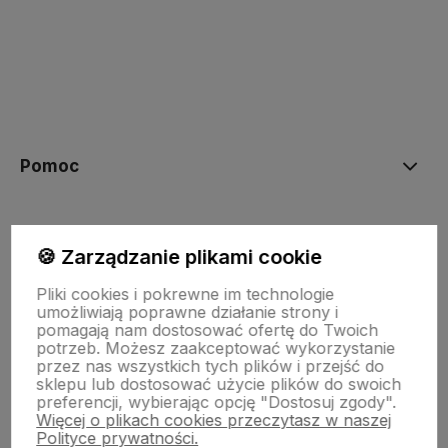
polityce prywatności
Pomoc
Moje konto
🍪 Zarządzanie plikami cookie
Pliki cookies i pokrewne im technologie
Płatności i dostawa
umożliwiają poprawne działanie strony i
pomagają nam dostosować ofertę do Twoich
potrzeb. Możesz zaakceptować wykorzystanie
przez nas wszystkich tych plików i przejść do
Informacje
sklepu lub dostosować użycie plików do swoich
preferencji, wybierając opcję "Dostosuj zgody".
Więcej o plikach cookies przeczytasz w naszej
O nas
Polityce prywatności.