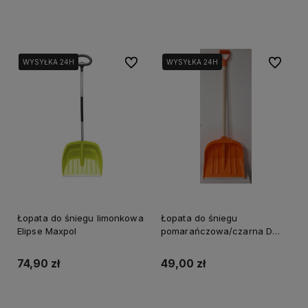
Powiadom o dostępności
Powiadom o dostępności
Do ulubionych
Do ulubi
WYSYŁKA 24H
WYSYŁKA 24H
WYSYŁKA 24H
WYSYŁKA 24H
Łopata do śniegu limonkowa
Łopata do śniegu
Elipse Maxpol
pomarańczowa/czarna D
MAAN
74,90 zł
49,00 zł
Powiadom o dostępności
Do koszyka