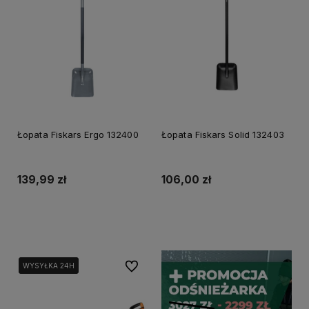
Łopata Fiskars Ergo 132400
Łopata Fiskars Solid 132403
139,99 zł
106,00 zł
Powiadom o dostępności
Powiadom o dostępności
Do ulubionych
WYSYŁKA 24H
WYSYŁKA 24H